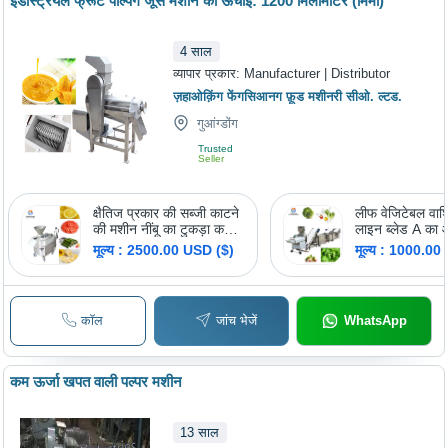
इंडस्ट्रियल फ्रूट पल्पिंग जूस मशीन की ऊँचाई: 1200 मिलीमीटर (मिमी)
4
साल
व्यापार प्रकार:
Manufacturer | Distributor
ज़हाओक़िंग फेंगसिआनग फ़ूड मशीनरी सीओ. ल्टड.
गुआंग्डोंग
Trusted
Seller
क्षैतिज प्रकार की सब्जी काटने
लीफ वेजिटेबल वाशि
की मशीन नींबू का टुकड़ा कटर
लाइन ब्लेड A का 
क्षमता: 300-800 किलोग्राम/
60 मिमी
मूल्य : 2500.00 USD ($)
मूल्य : 1000.00
घंटा
कॉल
जांच भेजें
WhatsApp
कम ऊर्जा खपत वाली पल्पर मशीन
13
साल