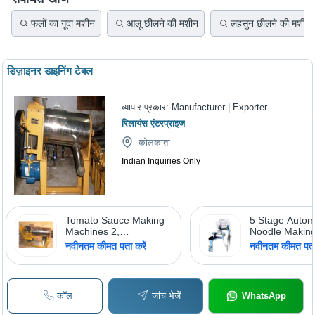
फलों का गूदा मशीन
आलू छीलने की मशीन
लहसुन छीलने की मशीन
डिज़ाइनर डाइनिंग टेबल
व्यापार प्रकार:
Manufacturer | Exporter
रिलायंस एंटरप्राइज
कोलकाता
Indian Inquiries Only
Tomato Sauce Making
5 Stage Autom
Machines 2,
Noodle Makin
Usage/Application:
Machine,
नवीनतम कीमत पता करें
नवीनतम कीमत पता 
Commercial
Usage/Applicat
Industrial
कॉल
जांच भेजें
WhatsApp