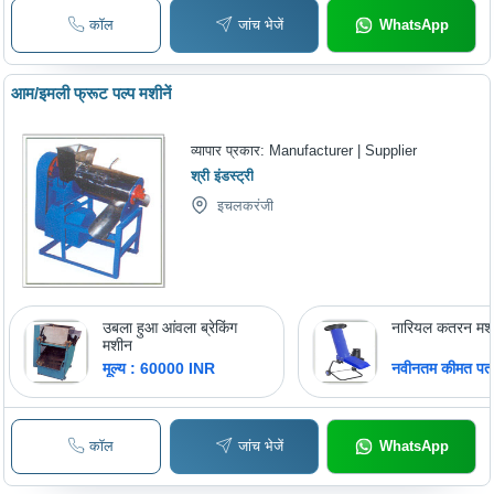
Filling
कॉल
जांच भेजें
WhatsApp
आम/इमली फ्रूट पल्प मशीनें
व्यापार प्रकार:
Manufacturer | Supplier
श्री इंडस्ट्री
इचलकरंजी
उबला हुआ आंवला ब्रेकिंग
नारियल कतरन मश
मशीन
मूल्य : 60000 INR
नवीनतम कीमत पता 
कॉल
जांच भेजें
WhatsApp