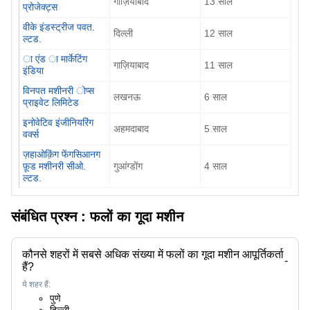
गाज़ियाबाद
13
साल
प्रोजेक्ट्स
वीके इंडस्ट्रीज पवत.
दिल्ली
12
साल
ल्टड.
ा एंड ा मार्केटिंग
गाज़ियाबाद
11
साल
इंडिया
विनपत मशीनरी ोप्स
लखनऊ
6
साल
प्राइवेट लिमिटेड
इनोवेटिव इंजीनियरिंग
अहमदाबाद
5
साल
वर्क्स
ज़हाओक़िंग फेंगसिआनग
फ़ूड मशीनरी सीओ.
गुआंग्डोंग
4
साल
ल्टड.
संबंधित प्रश्न :
फलों का गूदा मशीन
कौनसे शहरों में सबसे अधिक संख्या में फलों का गूदा मशीन आपूर्तिकर्ता
-
हैं?
ये शहर हैं:
पुणे
दिल्ली