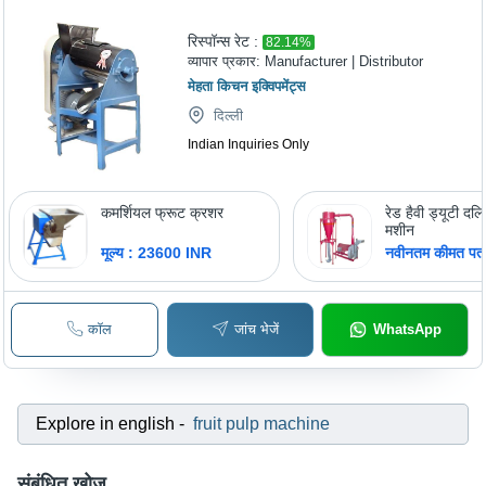
रिस्पॉन्स रेट :
82.14
%
व्यापार प्रकार:
Manufacturer | Distributor
मेहता किचन इक्विपमेंट्स
दिल्ली
Indian Inquiries Only
कमर्शियल फ्रूट क्रशर
रेड हैवी ड्यूटी दल
मशीन
मूल्य : 23600 INR
नवीनतम कीमत पता 
कॉल
जांच भेजें
WhatsApp
Explore in english
-
fruit pulp machine
संबंधित खोज