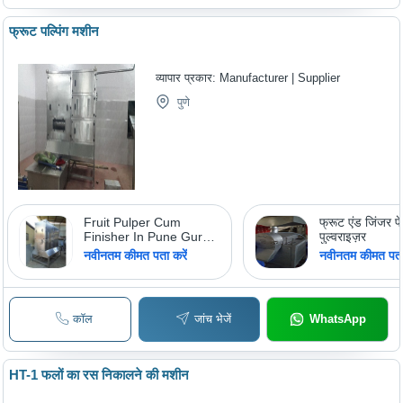
फ्रूट पल्पिंग मशीन
व्यापार प्रकार:
Manufacturer | Supplier
पुणे
Fruit Pulper Cum
फ्रूट एंड जिंजर पे
Finisher In Pune Guru
पुल्वराइज़र
Engineers, Mesh Size:
नवीनतम कीमत पता करें
नवीनतम कीमत पता 
STD
कॉल
जांच भेजें
WhatsApp
HT-1 फलों का रस निकालने की मशीन