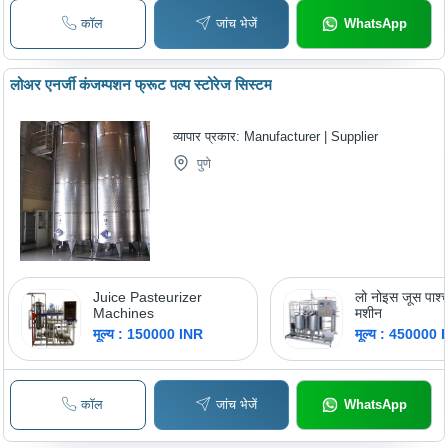
कॉल
जांच भेजें
WhatsApp
लोअर एनर्जी कंजम्पशन फ्रूट पल्प स्टोरेज सिस्टम
व्यापार प्रकार:
Manufacturer | Supplier
पुणे
Juice Pasteurizer
लो नोइस जूस पाश्
Machines
मशीन
मूल्य : 150000 INR
मूल्य : 450000 
कॉल
जांच भेजें
WhatsApp