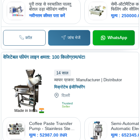
पूरी तरह से स्वचालित पालतू
सेमी-ऑटोमैटिक कप
बोतल उड़ा मोल्डिंग मशीन
फिलिंग और सीलिंग
नवीनतम कीमत पता करें
मूल्य : 250000
कॉल
जांच भेजें
WhatsApp
वेजिटेबल पल्पिंग लाइन क्षमता: 100 किलोग्राम/घंटा
14
साल
व्यापार प्रकार:
Manufacturer | Distributor
मिक्रोटेच इंजीनियरिंग
दिल्ली
Trusted
Seller
Made in India
Coffee Paste Transfer
Semi-Automat
Pump - Stainless Steel,
Automatic Elec
50mm Size, Mirror
Powered Mayo
मूल्य : 52987.00 INR
मूल्य : 652345
Polish, 10 mÂ³/h Flow
Making Machi