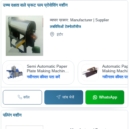
उच्च दक्षता वाले फ्रूट पल्प प्रोसेसिंग मशीन
व्यापार प्रकार:
Manufacturer | Supplier
लबविसिओं टेक्नोलॉजीज
इंदौर
Semi Automatic Paper
Automatic Pa
Plate Making Machine
Making Machin
43, Raw Material:
Usage/Applicat
नवीनतम कीमत पता करें
नवीनतम कीमत पता 
Paper
Commercial
कॉल
जांच भेजें
WhatsApp
पल्पिंग मशीन