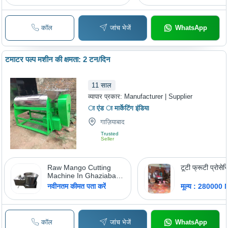
Rate, 10 Bar Head
Size, 12 Inch Height,
Positive Suction,
कॉल
जांच भेजें
WhatsApp
Mechanical Seal
टमाटर पल्प मशीन की क्षमता: 2 टन/दिन
11
साल
व्यापार प्रकार:
Manufacturer | Supplier
ा एंड ा मार्केटिंग इंडिया
गाज़ियाबाद
Trusted
Seller
Raw Mango Cutting
टूटी फ्रूटी प्रोसे
Machine In Ghaziabad
A A Marketing India,
नवीनतम कीमत पता करें
मूल्य : 280000
Voltage: 400 V
कॉल
जांच भेजें
WhatsApp