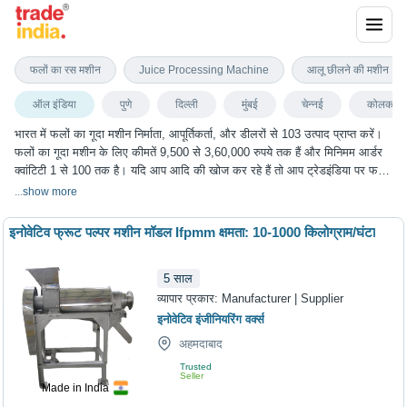
फलों का गूदा मशीन
फलों का रस मशीन
Juice Processing Machine
आलू छीलने की मशीन
ऑल इंडिया
पुणे
दिल्ली
मुंबई
चेन्नई
कोलकाता
भारत में फलों का गूदा मशीन निर्माता, आपूर्तिकर्ता, और डीलरों से 103 उत्पाद प्राप्त करें।
फलों का गूदा मशीन के लिए कीमतें 9,500 से 3,60,000 रुपये तक हैं और मिनिमम आर्डर
क्वांटिटी 1 से 100 तक है। यदि आप आदि की खोज कर रहे हैं तो आप ट्रेडइंडिया पर फलों
का गूदा मशीन के सबसे अच्छा विकल्प चुन सकते हैं। हम विभिन्न शहरों में फलों का गूदा
...
show more
मशीन के विकल्प प्रदान करते हैं, जिनमें पुणे, दिल्ली, मुंबई, चेन्नई, कोलकाता और कई अन्य
शहर शामिल हैं।
इनोवेटिव फ्रूट पल्पर मशीन मॉडल Ifpmm क्षमता: 10-1000 किलोग्राम/घंटा
5
साल
व्यापार प्रकार:
Manufacturer | Supplier
इनोवेटिव इंजीनियरिंग वर्क्स
अहमदाबाद
Trusted
Seller
Made in India