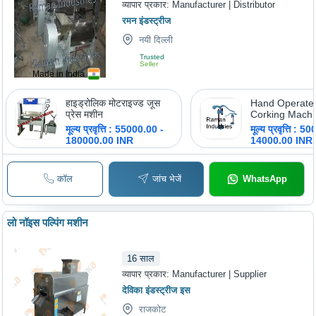
व्यापार प्रकार:
Manufacturer | Distributor
रमन इंडस्ट्रीज
नयी दिल्ली
Trusted
Seller
Made in India
हाइड्रोलिक मोटराइज्ड जूस
Hand Operate
प्रेस मशीन
Corking Machi
Longer Workin
मूल्य प्रवृत्ति : 55000.00 -
मूल्य प्रवृत्ति : 5
180000.00 INR
14000.00 INR
कॉल
जांच भेजें
WhatsApp
लो नॉइस पल्पिंग मशीन
16
साल
व्यापार प्रकार:
Manufacturer | Supplier
देविका इंडस्ट्रीज इस
राजकोट