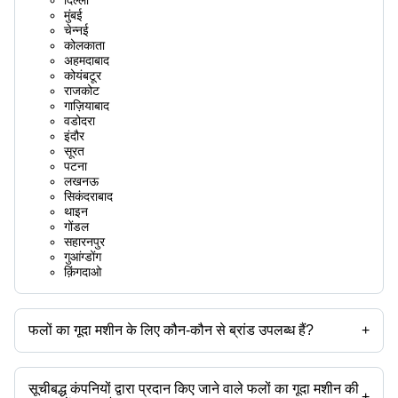
मुंबई
चेन्नई
कोलकाता
अहमदाबाद
कोयंबटूर
राजकोट
गाज़ियाबाद
वडोदरा
इंदौर
सूरत
पटना
लखनऊ
सिकंदराबाद
थाइन
गोंडल
सहारनपुर
गुआंग्डोंग
क़िंगदाओ
फलों का गूदा मशीन के लिए कौन-कौन से ब्रांड उपलब्ध हैं?
+
उपलब्ध ब्रांड हैं -
सूचीबद्ध कंपनियों द्वारा प्रदान किए जाने वाले फलों का गूदा मशीन की
+