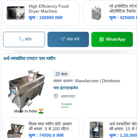
High Efficiency Food
ग्रे इनोवेटिव स्टेन
Dryer Machine
ऑटोमैटिक टैबलेट 
मशीन
मूल्य : 100000 INR
मूल्य : 425000 
कॉल
जांच भेजें
WhatsApp
अर्ध-स्वचालित टमाटर पल्प मशीन
22
साल
व्यापार प्रकार:
Manufacturer | Distributor
जस इंटरप्राइजेज
अहमदाबाद
Trusted
Seller
Made in India
मिल्क मावा मशीन छोटे आकार
अर्ध स्वचालित चो
की क्षमता: 5 से 200 लीटर
की क्षमता: 15 से 
प्रति बैच लीटर/दिन
किलोग्राम/घंटा
मूल्य : 74500.0 INR
मूल्य : 1,20,00