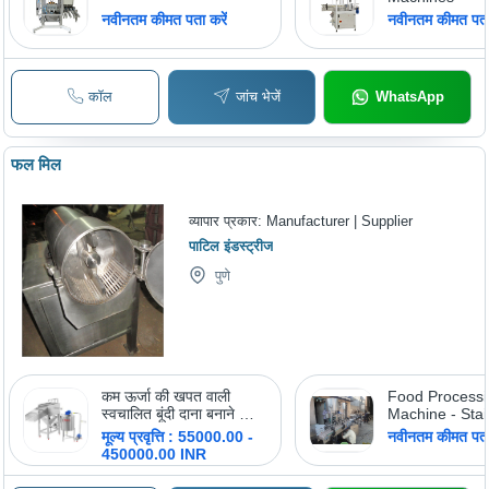
नवीनतम कीमत पता करें
नवीनतम कीमत पता 
कॉल
जांच भेजें
WhatsApp
फल मिल
व्यापार प्रकार:
Manufacturer | Supplier
पाटिल इंडस्ट्रीज
पुणे
कम ऊर्जा की खपत वाली
Food Process
स्वचालित बूंदी दाना बनाने की
Machine - Stai
मशीन
Steel, 10ft x 5f
मूल्य प्रवृत्ति : 55000.00 -
नवीनतम कीमत पता 
Filling Heads |
450000.00 INR
Output, Easy 
Automation, P