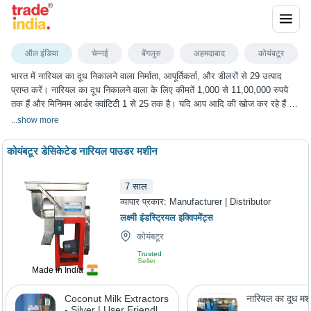
नारियल का दूध निकालने वाला
ऑल इंडिया
चेन्नई
बेंगलुरु
अहमदाबाद
कोयंबटूर
भारत में नारियल का दूध निकालने वाला निर्माता, आपूर्तिकर्ता, और डीलरों से 29 उत्पाद
प्राप्त करें। नारियल का दूध निकालने वाला के लिए कीमतें 1,000 से 11,00,000 रुपये
तक हैं और मिनिमम आर्डर क्वांटिटी 1 से 25 तक है। यदि आप आदि की खोज कर रहे हैं तो
आप ट्रेडइंडिया पर नारियल का दूध निकालने वाला के सबसे अच्छा विकल्प चुन सकते हैं।
...
show more
हम विभिन्न शहरों में नारियल का दूध निकालने वाला के विकल्प प्रदान करते हैं, जिनमें चेन्नई,
बेंगलुरु, अहमदाबाद, कोयंबटूर, फरीदाबाद और कई अन्य शहर शामिल हैं।
कोयंबटूर डेसिकेटेड नारियल पाउडर मशीन
7
साल
व्यापार प्रकार:
Manufacturer | Distributor
लक्ष्मी इंडस्ट्रियल इक्विपमेंट्स
कोयंबटूर
Trusted
Seller
Made in India
Coconut Milk Extractors
नारियल का दूध मश
- Silver | User Friendly,