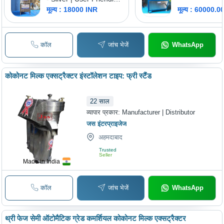
Space Efficient, Low
मूल्य : 18000 INR
मूल्य : 60000.0
Maintenance, Quality
Tested, Timely Delivery
कॉल
जांच भेजें
WhatsApp
कोकोनट मिल्क एक्सट्रैक्टर इंस्टॉलेशन टाइप: फ्री स्टैंड
22
साल
व्यापार प्रकार:
Manufacturer | Distributor
जस इंटरप्राइजेज
अहमदाबाद
Trusted
Seller
Made in India
कॉल
जांच भेजें
WhatsApp
थ्री फेज सेमी ऑटोमैटिक ग्रेड कमर्शियल कोकोनट मिल्क एक्सट्रैक्टर