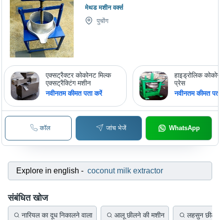
मेथड मशीन वर्क्स
पुचोंग
एक्सट्रैक्टर कोकोनट मिल्क
हाइड्रोलिक कोकोन
एक्सट्रैक्टिंग मशीन
प्रेस
नवीनतम कीमत पता करें
नवीनतम कीमत पता 
कॉल
जांच भेजें
WhatsApp
Explore in english
-
coconut milk extractor
संबंधित खोज
नारियल का दूध निकालने वाला
आलू छीलने की मशीन
लहसुन छीलने