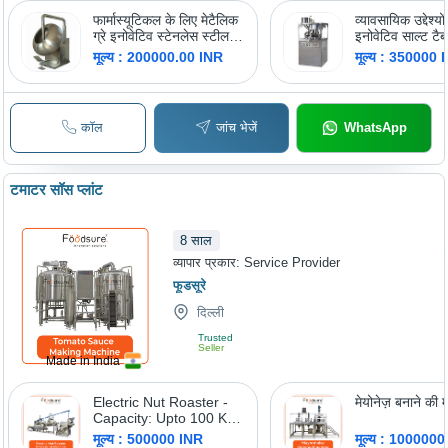
फार्मास्यूटिकल के लिए मेटैलिक
व्यावसायिक उद्देश्यों
ग्रे इनोवेटिव स्टेनलेस स्टील
इनोवेटिव साल्ट टैब
ऑटोमैटिक टैबलेट कोटिंग
मशीन
मूल्य : 200000.00 INR
मूल्य : 350000 
मशीन
कॉल
जांच भेजें
WhatsApp
टमाटर सॉस प्लांट
8
साल
व्यापार प्रकार:
Service Provider
फूडसूरे
दिल्ली
Trusted
Seller
Made in India
Electric Nut Roaster -
मेयोनेज़ बनाने की
Capacity: Upto 100 Kg
Kg/Hr
मूल्य : 500000 INR
मूल्य : 100000