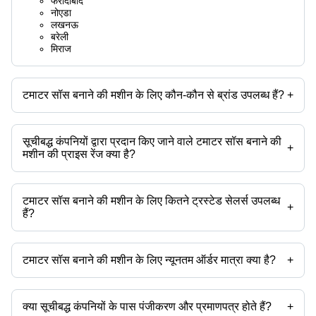
फरीदाबाद
नोएडा
लखनऊ
बरेली
मिराज
टमाटर सॉस बनाने की मशीन के लिए कौन-कौन से ब्रांड उपलब्ध हैं?
+
उपलब्ध ब्रांड हैं -
सूचीबद्ध कंपनियों द्वारा प्रदान किए जाने वाले टमाटर सॉस बनाने की
+
मशीन की प्राइस रेंज क्या है?
टमाटर सॉस बनाने की मशीन की प्राइस रेंज है -
टमाटर सॉस बनाने की मशीन के लिए कितने ट्रस्टेड सेलर्स उपलब्ध
कंपनी का नाम
मुद्रा
प्रोडक्ट का
+
हैं?
-
INR
टोमैटो केच
टमाटर सॉस बनाने की मशीन के ट्रस्टेड सेलर्स हैं:
इनोवेटिव इंजीनियरिंग वर्क्स
पैकेजिंग सोलूशन्स प्रोसेसिंग एंड पैकेजिंग डिवीज़न
INR
पल्पर मशीन
फूडसूरे
टमाटर सॉस बनाने की मशीन के लिए न्यूनतम ऑर्डर मात्रा क्या है?
+
जस इंटरप्राइजेज
उत्पाद के साथ न्यूनतम ऑर्डर मात्रा उल्लेखित होती है और कंपनी से कंपनी भिन्न हो सकती
विनपत मशीनरी ोप्स प्राइवेट लिमिटेड
है।
यूनिवर्सल ेंगिनीर्स
मिक्रोटेच इंजीनियरिंग
क्या सूचीबद्ध कंपनियों के पास पंजीकरण और प्रमाणपत्र होते हैं?
+