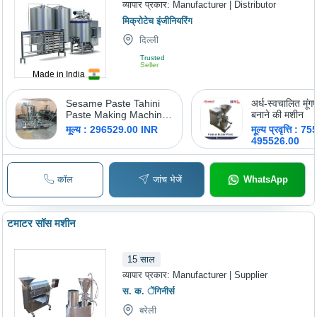
व्यापार प्रकार:
Manufacturer | Distributor
मिक्रोटेच इंजीनियरिंग
दिल्ली
Trusted
Seller
Made in India
Sesame Paste Tahini
अर्ध-स्वचालित मूंग
Paste Making Machines
बनाने की मशीन
- Stainless Steel,
मूल्य : 296529.00 INR
मूल्य प्रवृत्ति : 
Vertical Mill for Versatile
495526.00
Food Production |
Integrated Cooling
System
कॉल
जांच भेजें
WhatsApp
टमाटर सॉस मशीन
15
साल
व्यापार प्रकार:
Manufacturer | Supplier
स. क. ेंगिनीर्स
बरेली