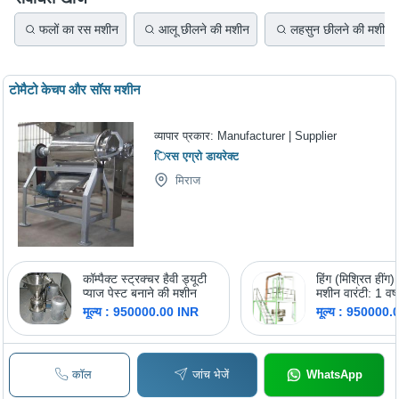
फलों का रस मशीन
आलू छीलने की मशीन
लहसुन छीलने की मशीन
टोमैटो केचप और सॉस मशीन
व्यापार प्रकार:
Manufacturer | Supplier
िरस एग्रो डायरेक्ट
मिराज
कॉम्पैक्ट स्ट्रक्चर हैवी ड्यूटी
हिंग (मिश्रित हींग) 
प्याज पेस्ट बनाने की मशीन
मशीन वारंटी: 1 वर्ष
मूल्य : 950000.00 INR
मूल्य : 950000
कॉल
जांच भेजें
WhatsApp