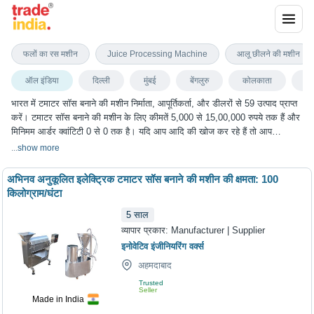
टमाटर सॉस बनाने की मशीन
फलों का रस मशीन
Juice Processing Machine
आलू छीलने की मशीन
ऑल इंडिया
दिल्ली
मुंबई
बेंगलुरु
कोलकाता
जय
भारत में टमाटर सॉस बनाने की मशीन निर्माता, आपूर्तिकर्ता, और डीलरों से 59 उत्पाद प्राप्त
करें। टमाटर सॉस बनाने की मशीन के लिए कीमतें 5,000 से 15,00,000 रुपये तक हैं और
मिनिमम आर्डर क्वांटिटी 0 से 0 तक है। यदि आप आदि की खोज कर रहे हैं तो आप
ट्रेडइंडिया पर टमाटर सॉस बनाने की मशीन के सबसे अच्छा विकल्प चुन सकते हैं। हम
...
show more
विभिन्न शहरों में टमाटर सॉस बनाने की मशीन के विकल्प प्रदान करते हैं, जिनमें दिल्ली, मुंबई,
बेंगलुरु, कोलकाता, जयपुर और कई अन्य शहर शामिल हैं।
अभिनव अनुकूलित इलेक्ट्रिक टमाटर सॉस बनाने की मशीन की क्षमता: 100
किलोग्राम/घंटा
5
साल
व्यापार प्रकार:
Manufacturer | Supplier
इनोवेटिव इंजीनियरिंग वर्क्स
अहमदाबाद
Trusted
Seller
Made in India