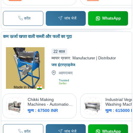
कॉल
जांच भेजें
WhatsApp
कम ऊर्जा खपत वाली सब्जी और फलों का गूदा
22
साल
व्यापार प्रकार:
Manufacturer | Distributor
जस इंटरप्राइजेज
अहमदाबाद
Trusted
Seller
Made in India
Chikki Making
Industrial Veg
Machines - Automation
Washing Machi
Grade: Semi Automatic
Automation Gr
मूल्य : 67500 INR
मूल्य : 615000 
Semi Automati
कॉल
जांच भेजें
WhatsApp