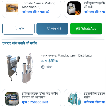
Tomato Sauce Making
सर्वो एडवांस कुकीज
Machines 2,
की मशीन
Usage/Application:
नवीनतम कीमत पता करें
नवीनतम कीमत पता 
Commercial
कॉल
जांच भेजें
WhatsApp
टमाटर सॉस बनाने की मशीन
व्यापार प्रकार:
Manufacturer | Distributor
स. ग. इंजीनियर
बरेली
ईपीएस फाइबर डोना प्लेट मशीन
इंटरलॉकिंग टाइल्स
वितरक की आवश्यक
मशीन
मूल्य : 750000 INR
नवीनतम कीमत पता 