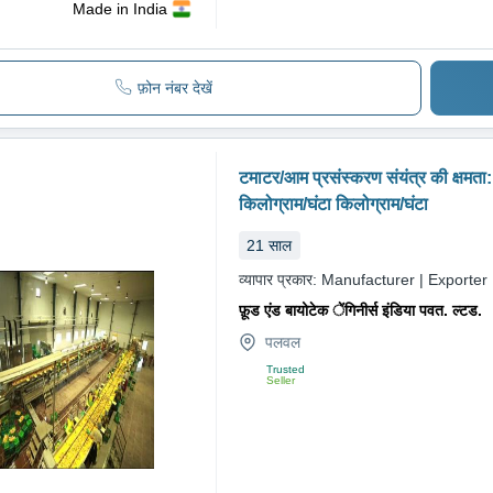
Made in India
फ़ोन नंबर देखें
टमाटर/आम प्रसंस्करण संयंत्र की क्षमता
किलोग्राम/घंटा किलोग्राम/घंटा
21
साल
व्यापार प्रकार:
Manufacturer | Exporter
फ़ूड एंड बायोटेक ेंगिनीर्स इंडिया पवत. ल्टड.
पलवल
Trusted
Seller