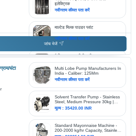
इलेक्ट्रिक
नवीनतम कीमत पता करें
माल्टेड मिल्क पाउडर प्लांट
नवीनतम कीमत पता करें
जांच भेजें
कैसिइन / डब्ल्यूपीसी / डीएम मट्ठा पाउडर /
लैक्टोज प्लांट
नवीनतम कीमत पता करें
्राम/घंटा
Multi Lobe Pump Manufacturers In
India - Caliber: 125Mm
नवीनतम कीमत पता करें
अधिक उत्पाद देखें
फ़ूड एंड बायोटेक ेंगिनीर्स इंडिया 
r
पवत. ल्टड.
Solvent Transfer Pump - Stainless
Steel, Medium Pressure 30kg |
Centrifugal Single Stage, Flame
मूल्य : 35420.00 INR
Proof Motor, Back Pull Out Design,
Open/Close Impeller, High
Efficiency
Standard Mayonnaise Machine -
200-2000 kg/hr Capacity, Stainless
Steel Design, Integrated High