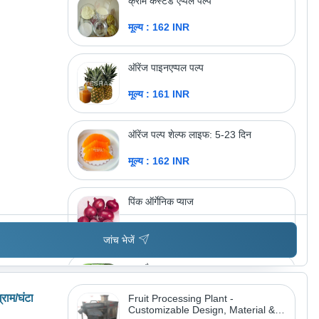
क्रीम कस्टर्ड एप्पल पल्प
मूल्य : 162 INR
ऑरेंज पाइनएप्पल पल्प
मूल्य : 161 INR
ऑरेंज पल्प शेल्फ लाइफ: 5-23 दिन
मूल्य : 162 INR
पिंक ऑर्गेनिक प्याज
मूल्य : 100 INR
जांच भेजें
हरा पौधा
मूल्य : 50 INR
्राम/घंटा
Fruit Processing Plant -
Customizable Design, Material &