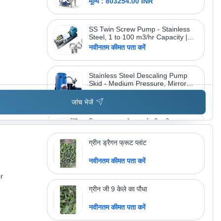
मूल्य : 803254.00 INR
Shear Mixer, FDA Approved
Components, Advanced Agitation
& Homogenization Features
SS Twin Screw Pump - Stainless
Steel, 1 to 100 m3/hr Capacity |
Automatic, PLC Control, High
नवीनतम कीमत पता करें
Efficiency, Low Energy
Consumption
Stainless Steel Descaling Pump
Skid - Medium Pressure, Mirror
Polish Finish | Centrifugal Single
मूल्य : 20599.00 INR
Stage, Back Pull Out Design,
जांच भेजें
Flame Proof Motor, Versatile
Applications
सिल्वर परफ्यूम जेल बनाने की मशीन
मूल्य : 71998.00 INR
ग्रीन ड्रैगन फ्रूट प्लांट
नवीनतम कीमत पता करें
r
अधिक उत्पाद देखें
मिक्रोटेच इंजीनियरिंग
ग्रीन जी 9 केले का पौधा
नवीनतम कीमत पता करें