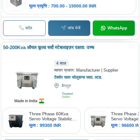
मूल्य प्रवृत्ति : 700.00 - 15000.00 INR
कॉल
जांच भेजें
WhatsApp
50-200Kva ऑयल कूल्ड सर्वो स्टेबलाइज़र दक्षता: उच्च
4
साल
व्यापार प्रकार:
Manufacturer | Supplier
टेक्सेर पावर सोलूशन्स पवत. ल्टड.
बेंगलुरु
Trusted
Seller
Made in India
Three Phase 60Kva
Three Phase 
Servo Voltage Stabilizer
Servo Voltage 
Normal Range -
Normal Range
मूल्य : 99300 INR
मूल्य : 96600 I
Current Type: Dc
Frequency (Mh
Hertz (Hz)