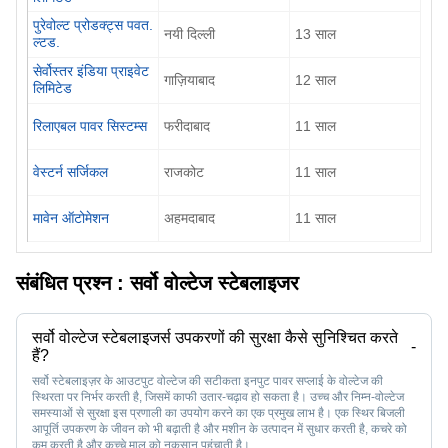
पुरेवोल्ट प्रोडक्ट्स पवत.
नयी दिल्ली
13
साल
ल्टड.
सेर्वोस्तर इंडिया प्राइवेट
गाज़ियाबाद
12
साल
लिमिटेड
रिलाएबल पावर सिस्टम्स
फरीदाबाद
11
साल
वेस्टर्न सर्जिकल
राजकोट
11
साल
मावेन ऑटोमेशन
अहमदाबाद
11
साल
संबंधित प्रश्न :
सर्वो वोल्टेज स्टेबलाइजर
सर्वो वोल्टेज स्टेबलाइजर्स उपकरणों की सुरक्षा कैसे सुनिश्चित करते
-
हैं?
सर्वो स्टेबलाइज़र के आउटपुट वोल्टेज की सटीकता इनपुट पावर सप्लाई के वोल्टेज की
स्थिरता पर निर्भर करती है, जिसमें काफी उतार-चढ़ाव हो सकता है। उच्च और निम्न-वोल्टेज
समस्याओं से सुरक्षा इस प्रणाली का उपयोग करने का एक प्रमुख लाभ है। एक स्थिर बिजली
आपूर्ति उपकरण के जीवन को भी बढ़ाती है और मशीन के उत्पादन में सुधार करती है, कचरे को
कम करती है और कच्चे माल को नुकसान पहुंचाती है।