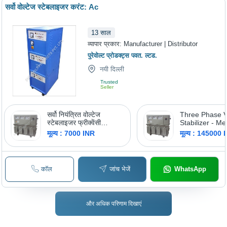
सर्वो वोल्टेज स्टेबलाइजर करंट: Ac
13
साल
व्यापार प्रकार:
Manufacturer | Distributor
पुरेवोल्ट प्रोडक्ट्स पवत. ल्टड.
नयी दिल्ली
Trusted
Seller
सर्वो नियंत्रित वोल्टेज
Three Phase V
स्टेबलाइजर फ्रीक्वेंसी
Stabilizer - M
(मेगाहर्ट्ज): 50 हर्ट्ज (हर्ट्ज)
Compensation
मूल्य : 7000 INR
मूल्य : 145000 
to 100 KVA Ou
Range | Autom
Control, Analo
400 Volt Outpu
कॉल
जांच भेजें
WhatsApp
Frequency
और अधिक परिणाम दिखाएं