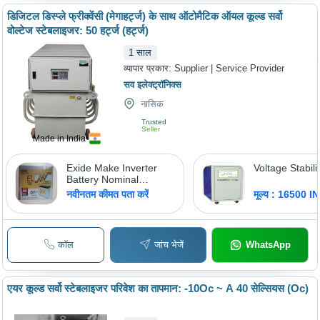
डिजिटल डिस्प्ले फ्रीक्वेंसी (मेगाहर्ट्ज) के साथ ऑटोमैटिक ऑयल कूल्ड सर्वो
वोल्टेज स्टेबलाइजर: 50 हर्ट्ज (हर्ट्ज)
1
साल
व्यापार प्रकार:
Supplier | Service Provider
सव इलेक्ट्रॉनिक्स
नासिक
Trusted
Seller
Made in India
Exide Make Inverter
Voltage Stabili
Battery Nominal
Voltage: 12 Volt (V)
नवीनतम कीमत पता करें
मूल्य : 16500 I
कॉल
जांच भेजें
WhatsApp
एयर कूल्ड सर्वो स्टेबलाइजर परिवेश का तापमान: -10Oc ~ A 40 सेल्सियस (Oc)