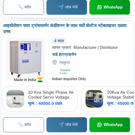
कॉल
जांच भेजें
WhatsApp
आइसोलेशन पावर ट्रांसफार्मर कंडीशनर के साथ सर्वो वोल्टेज स्टेबलाइजर दक्षता:
उच्च
4
साल
व्यापार प्रकार:
Manufacturer | Distributor
साई इंटरप्राइजेज
पंचकुला
Trusted
Seller
Indian Inquiries Only
Made in India
10 Kva Single Phase Air
20Kva Air Coo
Cooled Servo Voltage
Voltage Stabili
Stabilizer - Ambient
Phase & 3 Pha
मूल्य : 40000.0 INR
मूल्य : 45000 I
Temperature: 0-45 Deg
Features: Goo
Celsius (Oc)
कॉल
जांच भेजें
WhatsApp