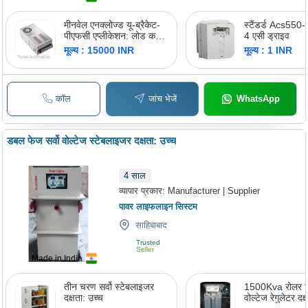
मीनवेल एनक्लोज्ड यू-ब्रैकेट-
स्टैंडर्ड Acs55
पीएफसी एप्लीकेशन: लोड करंट
4 एसी ड्राइव
को चालू और बंद करके
मूल्य : 15000 INR
मूल्य : 1 INR
आउटपुट वोल्टेज को नियंत्रित
और स्थिर करने के लिए
कॉल
जांच भेजें
WhatsApp
डबल फेज सर्वो वोल्टेज स्टेबलाइजर दक्षता: उच्च
4
साल
व्यापार प्रकार:
Manufacturer | Supplier
पावर लाइफलाइन सिस्टम
साहिबाबाद
Trusted
Seller
Made in India
तीन चरण सर्वो स्टेबलाइजर
1500Kva रोलर 
दक्षता: उच्च
वोल्टेज रेगुलेटर दक