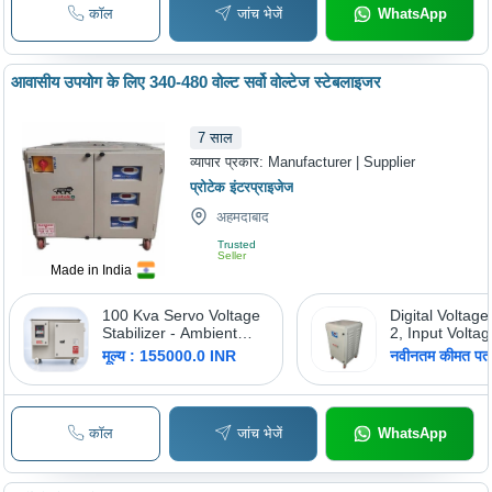
कॉल
जांच भेजें
WhatsApp
आवासीय उपयोग के लिए 340-480 वोल्ट सर्वो वोल्टेज स्टेबलाइजर
7
साल
व्यापार प्रकार:
Manufacturer | Supplier
प्रोटेक इंटरप्राइजेज
अहमदाबाद
Trusted
Seller
Made in India
100 Kva Servo Voltage
Digital Voltage
Stabilizer - Ambient
2, Input Volta
Temperature: Up To
270,140-
मूल्य : 155000.0 INR
नवीनतम कीमत पता 
45C
300,100,300V
कॉल
जांच भेजें
WhatsApp