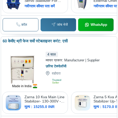
Servo Stabilizer For
External Onli
Industrial 100 Kva In
Kva Vt1000Vtp
नवीनतम कीमत पता करें
नवीनतम कीमत पता 
Chennai Velsine
Chennai Velsi
Technologies Private
Technologies P
Limited,
Limited, Input 
Usage/Application:
170V-250V
कॉल
जांच भेजें
WhatsApp
Industrial
60 केवीए थ्री फेज सर्वो स्टेबलाइजर करंट: एसी
4
साल
व्यापार प्रकार:
Manufacturer | Supplier
ज़रिया टेक्नोलॉजी
वडोदरा
Trusted
Seller
Made in India
Zarna 10 Kva Main Line
Zarna 5 Kva A
Stabilizer- 130-300V -
Stabilizer Up-T
Current Type: Ac
130-300V - Fr
मूल्य : 15255.0 INR
मूल्य : 5170.0 
50 Hertz (Hz)