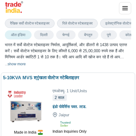
सर्वो वोल्टेज स्टेबलाइजर
रैखिक सर्वो वोल्टेज स्टेबलाइजर
रिले वोल्टेज स्टेबलाइजर
इलेक्ट्रॉनिक वोल्टेज स
ऑल इंडिया
दिल्ली
चेन्नई
बेंगलुरु
पुणे
कोलका
भारत में सर्वो वोल्टेज स्टेबलाइजर निर्माता, आपूर्तिकर्ता, और डीलरों से 1438 उत्पाद प्राप्त
करें। सर्वो वोल्टेज स्टेबलाइजर के लिए कीमतें 6,000 से 25,00,000 रुपये तक हैं और
मिनिमम आर्डर क्वांटिटी 1 से 10 तक है। यदि आप आदि की खोज कर रहे हैं तो आप
ट्रेडइंडिया पर सर्वो वोल्टेज स्टेबलाइजर के सबसे अच्छा विकल्प चुन सकते हैं। हम विभिन्न
...
show more
शहरों में सर्वो वोल्टेज स्टेबलाइजर के विकल्प प्रदान करते हैं, जिनमें दिल्ली, चेन्नई, बेंगलुरु,
पुणे, कोलकाता और कई अन्य शहर शामिल हैं।
5-10KVA MVS श्रृंखला वोल्टेज स्टेबिलाइज़र
एमओक्यू
-
1
Unit/Units
2
साल
इंडो पोवेर्सिस पवत. ल्टड.
Jaipur
Trusted
Seller
Indian Inquiries Only
Made in India