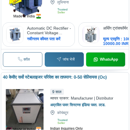
लुधियाना
Trusted
Seller
Made in India
Automatic DC Rectifier -
अर्थिंग ट्रांसफॉर्मर
Constant Voltage
Output, Ideal for
नवीनतम कीमत पता करें
मूल्य प्रवृत्ति : 
Electroplating, Etching,
10000.00 INR
Anodizing, and
Electrochemical
Processes
कॉल
जांच भेजें
WhatsApp
40 केवीए सर्वो स्टेबलाइजर परिवेश का तापमान: 0-50 सेल्सियस (Oc)
9
साल
व्यापार प्रकार:
Manufacturer | Distributor
अद्रवित पावर सिस्टम्स इंडिया पवत. ल्टड.
कोयंबटूर
Trusted
Seller
Indian Inquiries Only
Made in India