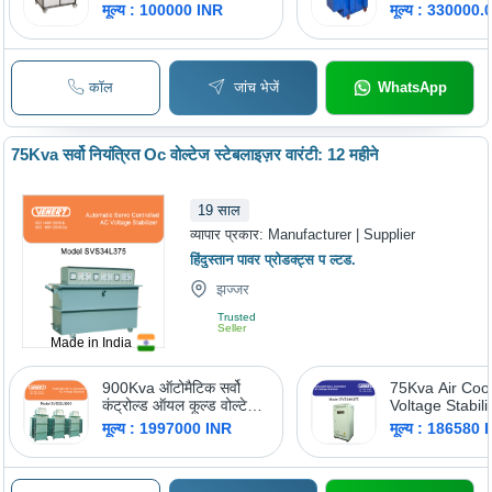
मूल्य : 100000 INR
मूल्य : 330000
कॉल
जांच भेजें
WhatsApp
75Kva सर्वो नियंत्रित Oc वोल्टेज स्टेबलाइज़र वारंटी: 12 महीने
19
साल
व्यापार प्रकार:
Manufacturer | Supplier
हिंदुस्तान पावर प्रोडक्ट्स प ल्टड.
झज्जर
Trusted
Seller
Made in India
900Kva ऑटोमैटिक सर्वो
75Kva Air Coo
कंट्रोल्ड ऑयल कूल्ड वोल्टेज
Voltage Stabili
स्टेबलाइजर वारंटी: 5 साल
Ambient Tempe
मूल्य : 1997000 INR
मूल्य : 186580 
-20 To 50 Cels