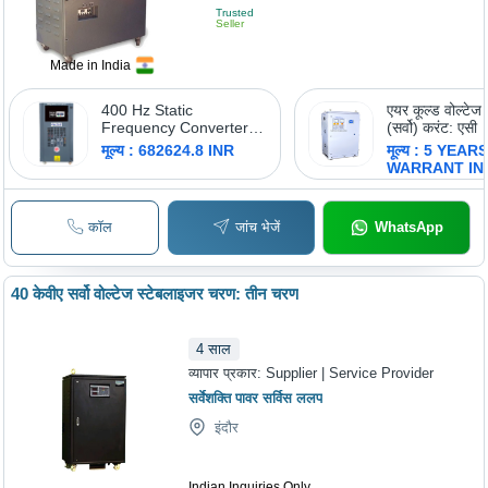
Trusted
Seller
Made in India
400 Hz Static
एयर कूल्ड वोल्टेज
Frequency Converter -
(सर्वो) करंट: एसी
Color: Gray
मूल्य : 682624.8 INR
मूल्य : 5 YEAR
WARRANT IN
कॉल
जांच भेजें
WhatsApp
40 केवीए सर्वो वोल्टेज स्टेबलाइजर चरण: तीन चरण
4
साल
व्यापार प्रकार:
Supplier | Service Provider
सर्वेशक्ति पावर सर्विस ललप
इंदौर
Indian Inquiries Only