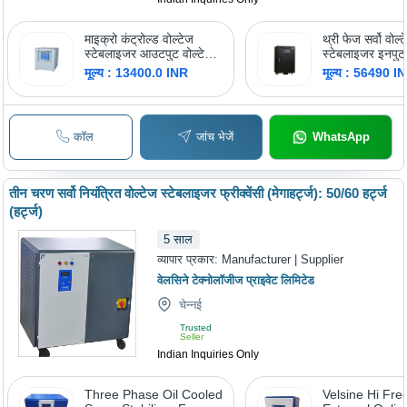
माइक्रो कंट्रोल्ड वोल्टेज
थ्री फेज सर्वो वोल्
स्टेबलाइजर आउटपुट वोल्टेज:
स्टेबलाइजर इनपुट 
230 वोल्ट (V)
340-480 वोल्ट (
मूल्य : 13400.0 INR
मूल्य : 56490 I
कॉल
जांच भेजें
WhatsApp
तीन चरण सर्वो नियंत्रित वोल्टेज स्टेबलाइजर फ्रीक्वेंसी (मेगाहर्ट्ज): 50/60 हर्ट्ज
(हर्ट्ज)
5
साल
व्यापार प्रकार:
Manufacturer | Supplier
वेलसिने टेक्नोलॉजीज प्राइवेट लिमिटेड
चेन्नई
Trusted
Seller
Indian Inquiries Only
Three Phase Oil Cooled
Velsine Hi Fr