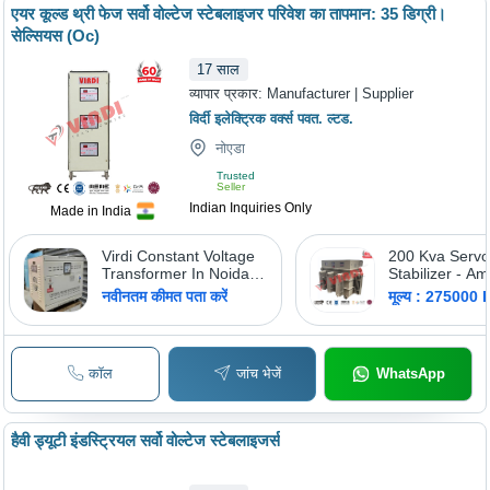
एयर कूल्ड थ्री फेज सर्वो वोल्टेज स्टेबलाइजर परिवेश का तापमान: 35 डिग्री।
सेल्सियस (Oc)
17
साल
व्यापार प्रकार:
Manufacturer | Supplier
विर्दी इलेक्ट्रिक वर्क्स पवत. ल्टड.
नोएडा
Trusted
Seller
Indian Inquiries Only
Made in India
Virdi Constant Voltage
200 Kva Servo
Transformer In Noida
Stabilizer - Am
Virdi Electric Works
Temperature: 
नवीनतम कीमत पता करें
मूल्य : 275000 
Private Limited,
Deg. Cent. Ab
Capacity: 1 KVA
Ambient Celsi
कॉल
जांच भेजें
WhatsApp
हैवी ड्यूटी इंडस्ट्रियल सर्वो वोल्टेज स्टेबलाइजर्स