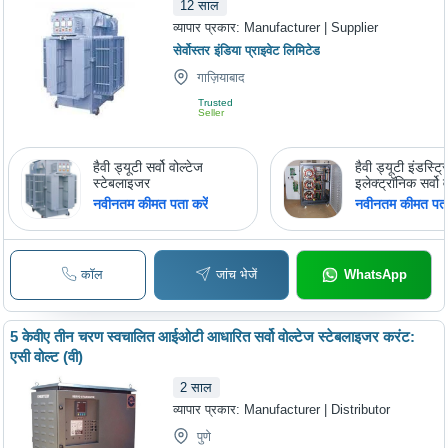
12
साल
व्यापार प्रकार:
Manufacturer | Supplier
सेर्वोस्तर इंडिया प्राइवेट लिमिटेड
गाज़ियाबाद
Trusted
Seller
हैवी ड्यूटी सर्वो वोल्टेज
हैवी ड्यूटी इंडस्ट्
स्टेबलाइजर
इलेक्ट्रॉनिक सर्वो 
स्टेबलाइजर
नवीनतम कीमत पता करें
नवीनतम कीमत पता 
कॉल
जांच भेजें
WhatsApp
5 केवीए तीन चरण स्वचालित आईओटी आधारित सर्वो वोल्टेज स्टेबलाइजर करंट:
एसी वोल्ट (वी)
2
साल
व्यापार प्रकार:
Manufacturer | Distributor
पुणे