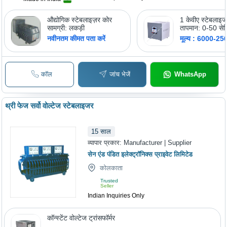
औद्योगिक स्टेबलाइज़र कोर
1 केवीए स्टेबलाइज
सामग्री: लकड़ी
तापमान: 0-50 सेल
(Oc)
नवीनतम कीमत पता करें
मूल्य : 6000-2
कॉल
जांच भेजें
WhatsApp
थ्री फेज सर्वो वोल्टेज स्टेबलाइजर
15
साल
व्यापार प्रकार:
Manufacturer | Supplier
सेन एंड पंडित इलेक्ट्रॉनिक्स प्राइवेट लिमिटेड
कोलकाता
Trusted
Seller
Indian Inquiries Only
कॉन्स्टेंट वोल्टेज ट्रांसफॉर्मर