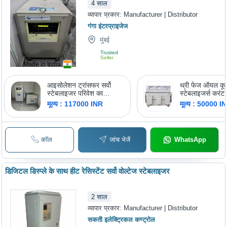
4
साल
व्यापार प्रकार:
Manufacturer | Distributor
गंगा इंटरप्राइजेज
मुंबई
Trusted
Seller
Made in India
आइसोलेशन ट्रांसफर सर्वो
थ्री फेज ऑयल कूल्
स्टेबलाइजर परिवेश का
स्टेबलाइजर्स करंट:
तापमान: -10Oc ~ A 40
(एएमपी)
मूल्य : 117000 INR
मूल्य : 50000 I
सेल्सियस (Oc)
कॉल
जांच भेजें
WhatsApp
डिजिटल डिस्प्ले के साथ हीट रेसिस्टेंट सर्वो वोल्टेज स्टेबलाइजर
2
साल
व्यापार प्रकार:
Manufacturer | Distributor
सकती इलेक्ट्रिकल कण्ट्रोल