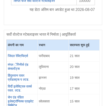
सिंगल फेज सर्वो वोल्टेज स्टेबलाइजर
100000
यह डेटा अंतिम बार अपडेट हुआ था
2026-08-07
सर्वो वोल्टेज स्टेबलाइजर
भारत में निर्माता | आपूर्तिकर्ता
कंपनी का नाम
स्थान
सदस्यता शुरू हुई
जिंदल रेक्टिफिएर्स
फरीदाबाद
21
साल
मंगल ेंगिनीर्स एंड
लुधियाना
20
साल
कंसल्टेंट्स
हिंदुस्तान पावर
झज्जर
19
साल
प्रोडक्ट्स प ल्टड.
विर्दी इलेक्ट्रिक वर्क्स
नोएडा
17
साल
पवत. ल्टड.
सेन एंड पंडित
इलेक्ट्रॉनिक्स प्राइवेट
कोलकाता
15
साल
लिमिटेड