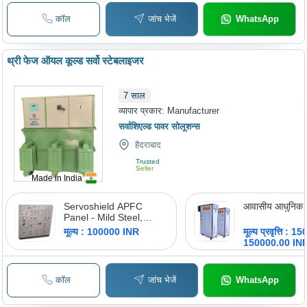
कॉल
जांच भेजें
WhatsApp
थ्री फेज ऑयल कूल्ड सर्वो स्टेबलाइजर
7
साल
व्यापार प्रकार:
Manufacturer
सर्वाशिएल्ड पावर सोलूशन्स
हैदराबाद
Trusted
Seller
Made in India
Servoshield APFC
आवासीय आधुनिक स
Panel - Mild Steel,
Custom Size, Painted
मूल्य : 100000 INR
मूल्य प्रवृत्ति : 
Grey, 100 kVA |
150000.00 IN
Automatic Three-
Phase, Microprocessor
Control, IP54
कॉल
जांच भेजें
WhatsApp
Protection, Modular
Design