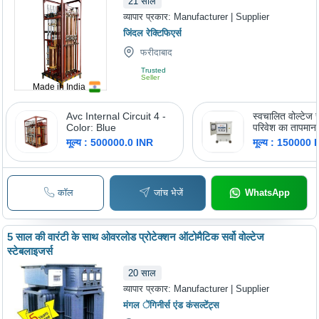
21
साल
व्यापार प्रकार:
Manufacturer | Supplier
जिंदल रेक्टिफिएर्स
फरीदाबाद
Trusted
Seller
Made in India
Avc Internal Circuit 4 -
स्वचालित वोल्टेज स
Color: Blue
परिवेश का तापमान
सेल्सियस (Oc)
मूल्य : 500000.0 INR
मूल्य : 150000 
कॉल
जांच भेजें
WhatsApp
5 साल की वारंटी के साथ ओवरलोड प्रोटेक्शन ऑटोमैटिक सर्वो वोल्टेज
स्टेबलाइजर्स
20
साल
व्यापार प्रकार:
Manufacturer | Supplier
मंगल ेंगिनीर्स एंड कंसल्टेंट्स