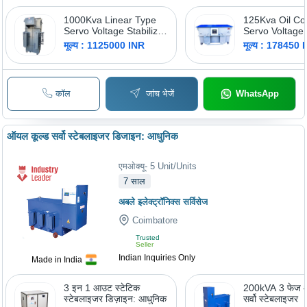
1000Kva Linear Type
125Kva Oil Co
Servo Voltage Stabilizer
Servo Voltage 
- Current: Ac
- Efficiency: 
मूल्य : 1125000 INR
मूल्य : 178450 
कॉल
जांच भेजें
WhatsApp
ऑयल कूल्ड सर्वो स्टेबलाइजर डिजाइन: आधुनिक
एमओक्यू
-
5
Unit/Units
7
साल
अबले इलेक्ट्रॉनिक्स सर्विसेज
Coimbatore
Trusted
Seller
Indian Inquiries Only
Made in India
3 इन 1 आउट स्टेटिक
200kVA 3 फेज 
स्टेबलाइजर डिज़ाइन: आधुनिक
सर्वो स्टेबलाइजर