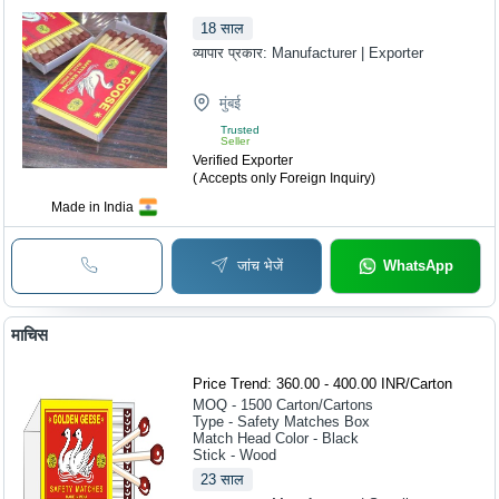
18
साल
व्यापार प्रकार:
Manufacturer | Exporter
मुंबई
Trusted
Seller
Verified Exporter
( Accepts only Foreign Inquiry)
Made in India
जांच भेजें
WhatsApp
माचिस
Price Trend: 360.00 - 400.00 INR
/
Carton
MOQ - 1500
Carton/Cartons
Type - Safety Matches Box
Match Head Color - Black
Stick - Wood
23
साल