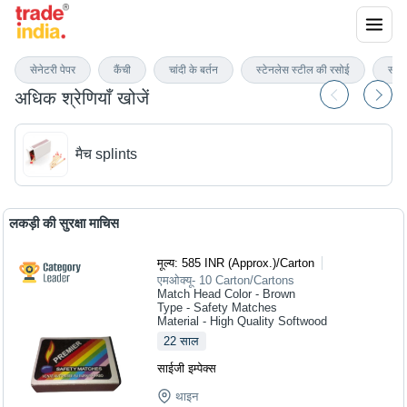
माचिस
सेनेटरी पेपर
कैंची
चांदी के बर्तन
स्टेनलेस स्टील की रसोई
स्टे
अधिक श्रेणियाँ खोजें
मैच splints
लकड़ी की सुरक्षा माचिस
मूल्य
:
585 INR (Approx.)
/
Carton
एमओक्यू
-
10
Carton/Cartons
Match Head Color - Brown
Type - Safety Matches
Material - High Quality Softwood
22
साल
साईजी इम्पेक्स
थाइन