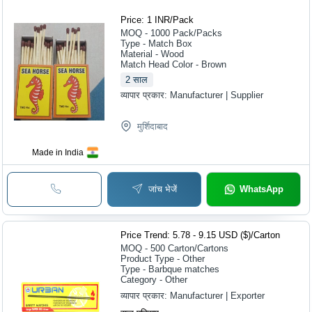
Price: 1 INR
/
Pack
MOQ - 1000
Pack/Packs
Type - Match Box
Material - Wood
Match Head Color - Brown
2
साल
व्यापार प्रकार:
Manufacturer | Supplier
मुर्शिदाबाद
Made in India
जांच भेजें
WhatsApp
Price Trend: 5.78 - 9.15 USD ($)
/
Carton
MOQ - 500
Carton/Cartons
Product Type - Other
Type - Barbque matches
Category - Other
व्यापार प्रकार:
Manufacturer | Exporter