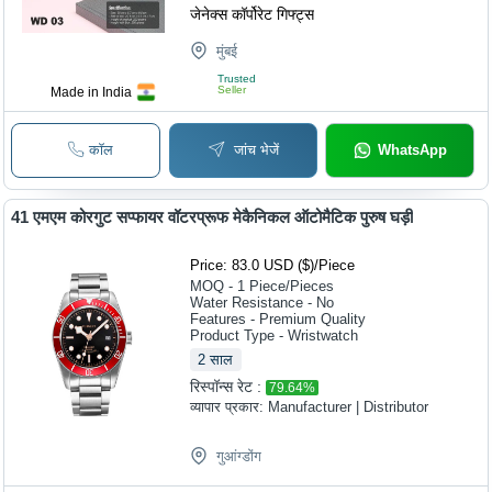
जेनेक्स कॉर्पोरेट गिफ्ट्स
मुंबई
Trusted
Seller
Made in India
कॉल
जांच भेजें
WhatsApp
41 एमएम कोरगुट सप्फायर वॉटरप्रूफ मेकैनिकल ऑटोमैटिक पुरुष घड़ी
Price: 83.0 USD ($)
/
Piece
MOQ - 1
Piece/Pieces
Water Resistance - No
Features - Premium Quality
Product Type - Wristwatch
2
साल
रिस्पॉन्स रेट :
79.64
%
व्यापार प्रकार:
Manufacturer | Distributor
गुआंग्डोंग