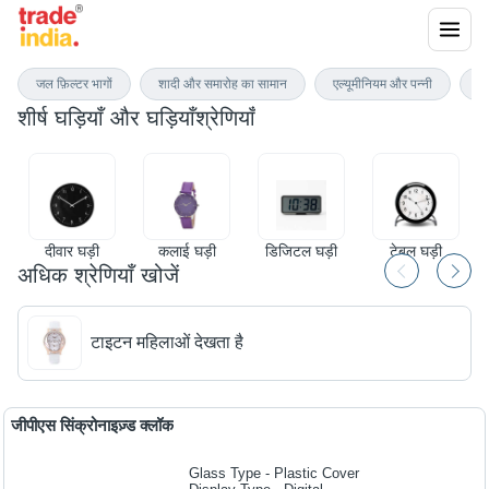
घड़ियाँ और घड़ियाँ
जल फ़िल्टर भागों
शादी और समारोह का सामान
एल्यूमीनियम और पन्नी
एल
शीर्ष
घड़ियाँ और घड़ियाँ
श्रेणियाँ
दीवार घड़ी
कलाई घड़ी
डिजिटल घड़ी
टेबल घड़ी
अधिक श्रेणियाँ खोजें
टाइटन महिलाओं देखता है
जीपीएस सिंक्रोनाइज़्ड क्लॉक
Glass Type - Plastic Cover