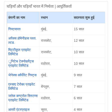
घड़ियाँ और घड़ियाँ
भारत में निर्माता | आपूर्तिकर्ता
कंपनी का नाम
स्थान
सदस्यता शुरू हुई
गिफ्टमारत
मुंबई,
15 साल
अपैक्स होमेनीडस पवत.
राजकोट,
12 साल
ल्टड.
मिट्टीकूल प्राइवेट
राजकोट,
10 साल
लिमिटेड
ुनिटेच टेक्नोक्रैट्स
वडोदरा,
10 साल
प्राइवेट लिमिटेड
जेनेक्स कॉर्पोरेट गिफ्ट्स
मुंबई,
9 साल
एस्साए टेरोका प्राइवेट
बेंगलुरु,
7 साल
लिमिटेड
जतेक कण्ट्रोल सिस्टम्स
वडोदरा,
6 साल
प्राइवेट लिमिटेड
आरवी एंटरप्राइज
सूरत,
4 साल