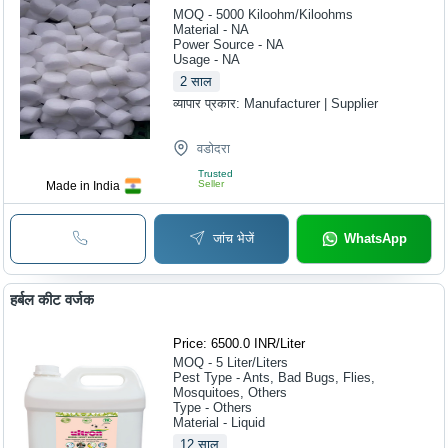
MOQ - 5000
Kiloohm/Kiloohms
Material - NA
Power Source - NA
Usage - NA
2
साल
व्यापार प्रकार:
Manufacturer | Supplier
वडोदरा
Trusted
Seller
Made in India
जांच भेजें
WhatsApp
हर्बल कीट वर्जक
Price: 6500.0 INR
/
Liter
MOQ - 5
Liter/Liters
Pest Type - Ants, Bad Bugs, Flies,
Mosquitoes, Others
Type - Others
Material - Liquid
12
साल