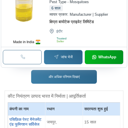
Pest Type - Mosquitoes
6
साल
व्यापार प्रकार:
Manufacturer | Supplier
क्षिप्रा बायोटेक प्राइवेट लिमिटेड
इंदौर
Trusted
Seller
Made in India
जांच भेजें
WhatsApp
और अधिक परिणाम दिखाएं
कीट नियंत्रण उत्पाद
भारत में निर्माता | आपूर्तिकर्ता
कंपनी का नाम
स्थान
सदस्यता शुरू हुई
पसिफ़िक पेस्ट मैनेजमेंट
जयपुर,
15 साल
एंड फूमिगशन सर्विसेज