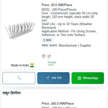
Price: 20.0 INR
/
Piece
MOQ - 100
Piece/Pieces
Size - Customized, typically 50 cm strip
length, 110 mm height, base width 20
mm
Shelf Life - Up to 10 Years (Weather
Resistant)
Application Method - Fix Using Screws,
Adhesive, or Ties onto Surface
1
साल
व्यापार प्रकार:
Manufacturer | Supplier
पुणे
Trusted
Seller
Made in India
जांच भेजें
WhatsApp
साबुन डिस्पेंसर
Price: 165.0 INR
/
Piece