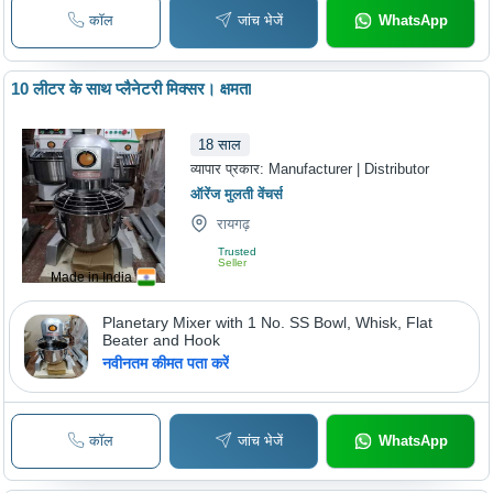
Durable Desig
कॉल
जांच भेजें
WhatsApp
Operation, Pre
Control
10 लीटर के साथ प्लैनेटरी मिक्सर। क्षमता
18
साल
व्यापार प्रकार:
Manufacturer | Distributor
ऑरेंज मुलती वेंचर्स
रायगढ़
Trusted
Seller
Made in India
Planetary Mixer with 1 No. SS Bowl, Whisk, Flat
Beater and Hook
नवीनतम कीमत पता करें
कॉल
जांच भेजें
WhatsApp