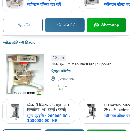
5KPM50E
नवीनतम कीमत पता करें
नवीनतम कीमत पता 
कॉल
जांच भेजें
WhatsApp
स्पीड प्लैनेटरी मिक्सर
10
साल
व्यापार प्रकार:
Manufacturer | Supplier
प्रितुल मचिनेस
मुजफ्फरनगर
Trusted
Seller
Made in India
प्लैनेटरी मिक्सर पीएलएम 140
Planetary Mix
फ़्रिक्वेंसी: 50 हर्ट्ज़ (हर्ट्ज)
25) - Stainless
1000x800x15
मूल्य प्रवृत्ति : 200000.00 -
नवीनतम कीमत पता 
25L Capacity,
1500000.00 INR
Power, Variabl
Efficient Mixin