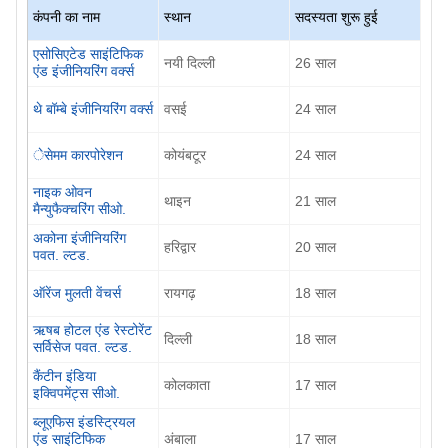
कंपनी का नाम
स्थान
सदस्यता शुरू हुई
एसोसिएटेड साइंटिफिक
नयी दिल्ली
26
साल
एंड इंजीनियरिंग वर्क्स
थे बॉम्बे इंजीनियरिंग वर्क्स
वसई
24
साल
ेसेमम कारपोरेशन
कोयंबटूर
24
साल
नाइक ओवन
थाइन
21
साल
मैन्युफैक्चरिंग सीओ.
अकोना इंजीनियरिंग
हरिद्वार
20
साल
पवत. ल्टड.
ऑरेंज मुलती वेंचर्स
रायगढ़
18
साल
ऋषब होटल एंड रेस्टोरेंट
दिल्ली
18
साल
सर्विसेज पवत. ल्टड.
कैंटीन इंडिया
कोलकाता
17
साल
इक्विपमेंट्स सीओ.
ब्लूएफिस इंडस्ट्रियल
एंड साइंटिफिक
अंबाला
17
साल