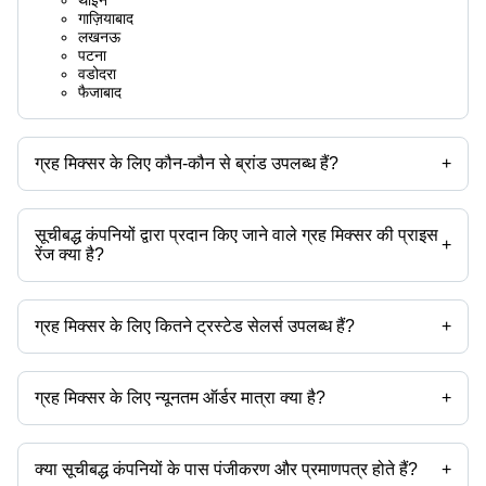
गाज़ियाबाद
लखनऊ
पटना
वडोदरा
फैजाबाद
ग्रह मिक्सर के लिए कौन-कौन से ब्रांड उपलब्ध हैं?
+
उपलब्ध ब्रांड हैं -
सूचीबद्ध कंपनियों द्वारा प्रदान किए जाने वाले ग्रह मिक्सर की प्राइस
+
रेंज क्या है?
ग्रह मिक्सर की प्राइस रेंज है -
ग्रह मिक्सर के लिए कितने ट्रस्टेड सेलर्स उपलब्ध हैं?
+
कंपनी का नाम
मुद्रा
प्रोडक्ट का नाम
ग्रह मिक्सर के ट्रस्टेड सेलर्स हैं:
नाओमी मैन्युफैक्चरिंग इंडिया प्राइवेट लिमिटेड
INR
एसएस प्लैनेटरी म
न फार्मा ेंगिनीर्स एंड कंसलटेंट
प्रितुल मचिनेस
ग्रह मिक्सर के लिए न्यूनतम ऑर्डर मात्रा क्या है?
+
जनशक्ति इंडस्ट्रीज
INR
डफ प्लैनेटरी मिक
ऑरेंज मुलती वेंचर्स
उत्पाद के साथ न्यूनतम ऑर्डर मात्रा उल्लेखित होती है और कंपनी से कंपनी भिन्न हो सकती
ब्लूएफिस इंडस्ट्रियल एंड साइंटिफिक टेक्नोलॉजीज
वैष्णो परफेक्ट बाके मशीनरी
INR
SM-101 सिनमैग प
है।
माइक्रो टेक्निक
क्या सूचीबद्ध कंपनियों के पास पंजीकरण और प्रमाणपत्र होते हैं?
+
सरस् इक्विपमेंट्स इंडिया