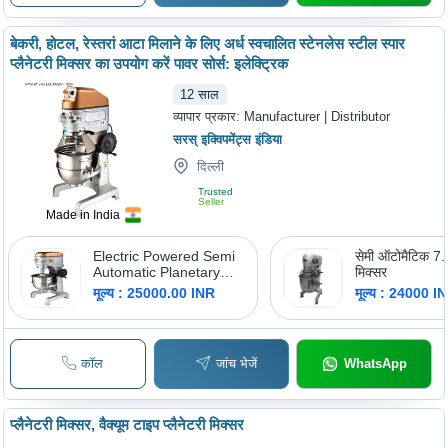
बेकरी, होटल, रेस्तरां आटा मिलाने के लिए अर्ध स्वचालित स्टेनलेस स्टील स्पार
प्लैनेटरी मिक्सर का उपयोग करें पावर सोर्स: इलेक्ट्रिक
12
साल
व्यापार प्रकार:
Manufacturer | Distributor
सरस् इक्विपमेंट्स इंडिया
दिल्ली
Trusted
Seller
Made in India
Electric Powered Semi
सेमी ऑटोमैटिक 7.5
Automatic Planetary
मिक्सर
Mixer - Stainless Steel,
मूल्य : 25000.00 INR
मूल्य : 24000 I
Silver, 20kg | Mixing,
Whisking, Kneading
कॉल
जांच भेजें
WhatsApp
प्लैनेटरी मिक्सर, वैक्यूम टाइप प्लैनेटरी मिक्सर