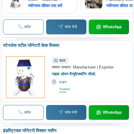
Stainless Steel
Material: Stain
नवीनतम कीमत पता करें
नवीनतम कीमत पता 
कॉल
जांच भेजें
WhatsApp
स्टेनलेस स्टील प्लैनेटरी केक मिक्सर
21
साल
व्यापार प्रकार:
Manufacturer | Exporter
नाइक ओवन मैन्युफैक्चरिंग सीओ.
थाइन
Trusted
Seller
कॉल
जांच भेजें
WhatsApp
इंडस्ट्रियल प्लैनेटरी मिक्सर मशीन