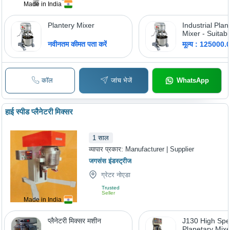
Made in India
Plantery Mixer
Industrial Plan
Mixer - Suitabl
Hotel
नवीनतम कीमत पता करें
मूल्य : 125000.
कॉल
जांच भेजें
WhatsApp
हाई स्पीड प्लैनेटरी मिक्सर
1
साल
व्यापार प्रकार:
Manufacturer | Supplier
जगसंस इंडस्ट्रीज
ग्रेटर नोएडा
Trusted
Seller
Made in India
प्लैनेटरी मिक्सर मशीन
J130 High Sp
Planetary Mixe