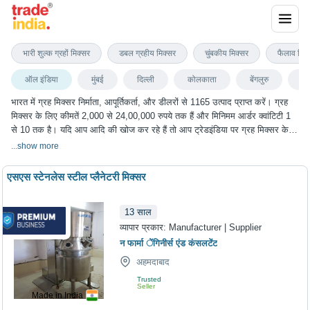
ग्रह मिक्सर
भारी शुल्क ग्रहों मिक्सर
डबल ग्रहीय मिक्सर
चुंबकीय मिक्सर
फैलाव मिक
ऑल इंडिया
मुंबई
दिल्ली
कोलकाता
बेंगलुरु
चेन
भारत में ग्रह मिक्सर निर्माता, आपूर्तिकर्ता, और डीलरों से 1165 उत्पाद प्राप्त करें। ग्रह
मिक्सर के लिए कीमतें 2,000 से 24,00,000 रुपये तक हैं और मिनिमम आर्डर क्वांटिटी 1
से 10 तक है। यदि आप आदि की खोज कर रहे हैं तो आप ट्रेडइंडिया पर ग्रह मिक्सर के
सबसे अच्छा विकल्प चुन सकते हैं। हम विभिन्न शहरों में ग्रह मिक्सर के विकल्प प्रदान करते
...
show more
हैं, जिनमें मुंबई, दिल्ली, कोलकाता, बेंगलुरु, चेन्नई और कई अन्य शहर शामिल हैं।
एसएस स्टेनलेस स्टील प्लैनेटरी मिक्सर
13
साल
व्यापार प्रकार:
Manufacturer | Supplier
न फार्मा ेंगिनीर्स एंड कंसलटेंट
अहमदाबाद
Trusted
Seller
Made in India