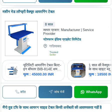
मशीन मेड लॉन्ड्री वैक्यूम आयरनिंग टेबल
8
साल
व्यापार प्रकार:
Manufacturer | Service
Provider
स्टेमफाभ इंडिया प्राइवेट लिमिटेड
गाज़ियाबाद
Trusted
Seller
यूटिलिटी आयरनिंग टेबल बिल्ट-
1 साल की वैक्यूम म
इन बॉयलर BIB-814E क्षमता:
के साथ व्हाइट ब्लू 
4 किलोग्राम/घंटा
वैक्यूम प्रेसिंग टेब
मूल्य : 45000.00 INR
मूल्य : 18500 I
कॉल
जांच भेजें
WhatsApp
मैंगो वुड टॉप के साथ आयरन साइड टेबल किसी असेंबली की आवश्यकता नहीं है