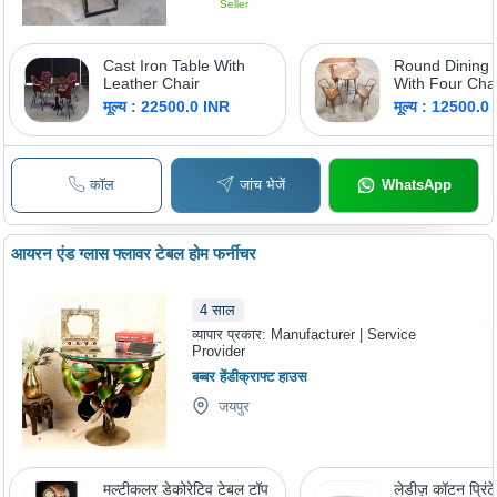
Seller
Cast Iron Table With
Round Dining 
Leather Chair
With Four Chai
Finishing: Pol
मूल्य : 22500.0 INR
मूल्य : 12500.0
कॉल
जांच भेजें
WhatsApp
आयरन एंड ग्लास फ्लावर टेबल होम फर्नीचर
4
साल
व्यापार प्रकार:
Manufacturer | Service
Provider
बब्बर हेंडीक्राफ्ट हाउस
जयपुर
मल्टीकलर डेकोरेटिव टेबल टॉप
लेडीज़ कॉटन प्रिंटे