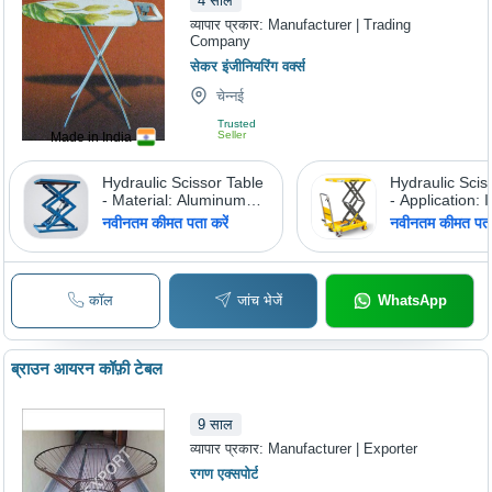
4
साल
व्यापार प्रकार:
Manufacturer | Trading
Company
सेकर इंजीनियरिंग वर्क्स
चेन्नई
Trusted
Seller
Made in India
Hydraulic Scissor Table
Hydraulic Scis
- Material: Aluminum
- Application: I
Alloy
नवीनतम कीमत पता करें
नवीनतम कीमत पता 
कॉल
जांच भेजें
WhatsApp
ब्राउन आयरन कॉफ़ी टेबल
9
साल
व्यापार प्रकार:
Manufacturer | Exporter
रगण एक्सपोर्ट