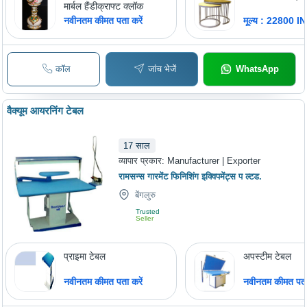
मार्बल हैंडीक्राफ्ट क्लॉक
नवीनतम कीमत पता करें
मूल्य : 22800 I
कॉल
जांच भेजें
WhatsApp
वैक्यूम आयरनिंग टेबल
17
साल
व्यापार प्रकार:
Manufacturer | Exporter
रामसन्स गारमेंट फिनिशिंग इक्विपमेंट्स प ल्टड.
बेंगलुरु
Trusted
Seller
प्राइमा टेबल
अपस्टीम टेबल
नवीनतम कीमत पता करें
नवीनतम कीमत पता 