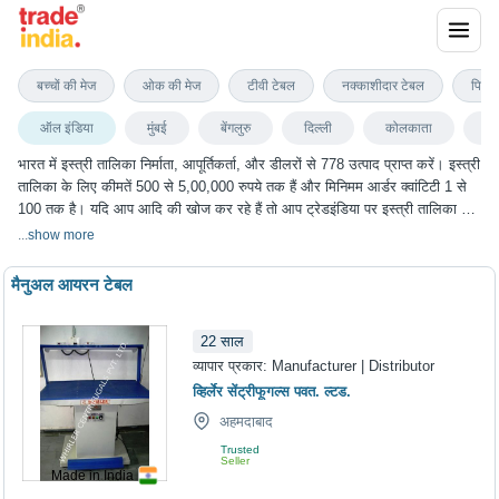
इस्त्री तालिका
बच्चों की मेज
ओक की मेज
टीवी टेबल
नक्काशीदार टेबल
पिकन
ऑल इंडिया
मुंबई
बेंगलुरु
दिल्ली
कोलकाता
चेन
भारत में इस्त्री तालिका निर्माता, आपूर्तिकर्ता, और डीलरों से 778 उत्पाद प्राप्त करें। इस्त्री
तालिका के लिए कीमतें 500 से 5,00,000 रुपये तक हैं और मिनिमम आर्डर क्वांटिटी 1 से
100 तक है। यदि आप आदि की खोज कर रहे हैं तो आप ट्रेडइंडिया पर इस्त्री तालिका के
सबसे अच्छा विकल्प चुन सकते हैं। हम विभिन्न शहरों में इस्त्री तालिका के विकल्प प्रदान
...
show more
करते हैं, जिनमें मुंबई, बेंगलुरु, दिल्ली, कोलकाता, चेन्नई और कई अन्य शहर शामिल हैं।
मैनुअल आयरन टेबल
22
साल
व्यापार प्रकार:
Manufacturer | Distributor
व्हिर्लेर सेंट्रीफूगल्स पवत. ल्टड.
अहमदाबाद
Trusted
Seller
Made in India