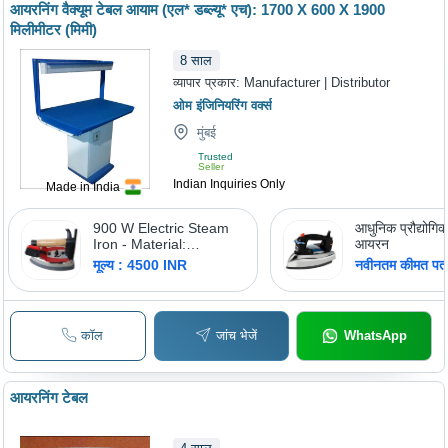
आयरनिंग वैक्यूम टेबल आयाम (एल* डब्ल्यू* एच): 1700 X 600 X 1900
मिलीमीटर (मिमी)
8
साल
व्यापार प्रकार:
Manufacturer | Distributor
ओम इंजिनियरिंग वर्क्स
मुंबई
Trusted
Seller
Indian Inquiries Only
Made in India
900 W Electric Steam
आधुनिक प्रौद्योगिक
Iron - Material:
आयरन
Aluminum
मूल्य : 4500 INR
नवीनतम कीमत पता 
कॉल
जांच भेजें
WhatsApp
आयरनिंग टेबल