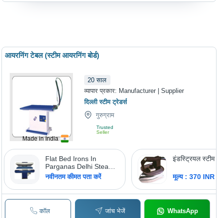
आयरनिंग टेबल (स्टीम आयरनिंग बोर्ड)
20
साल
व्यापार प्रकार:
Manufacturer | Supplier
दिल्ली स्टीम ट्रेडर्स
गुरुग्राम
Trusted
Seller
Made in India
Flat Bed Irons In
इंडस्ट्रियल स्टी
Parganas Delhi Steam
Traders, Power Source:
नवीनतम कीमत पता करें
मूल्य : 370 INR
Electricity
कॉल
जांच भेजें
WhatsApp