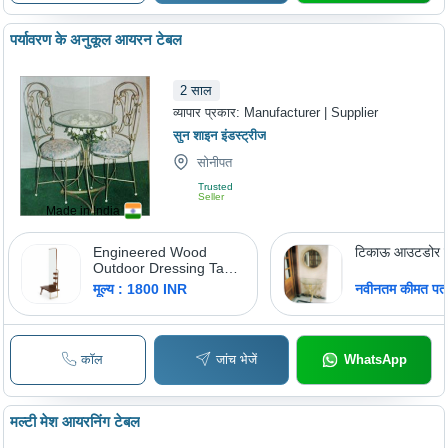
पर्यावरण के अनुकूल आयरन टेबल
2
साल
व्यापार प्रकार:
Manufacturer | Supplier
सुन शाइन इंडस्ट्रीज
सोनीपत
Trusted
Seller
Made in India
Engineered Wood
टिकाऊ आउटडोर ड्
Outdoor Dressing Table
- Color: Brown
मूल्य : 1800 INR
नवीनतम कीमत पता 
कॉल
जांच भेजें
WhatsApp
मल्टी मेश आयरनिंग टेबल