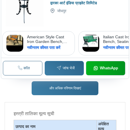
द्वारका आर्ट इंडिया प्राइवेट लिमिटेड
जोधपुर
American Style Cast
Italian Cast I
Iron Garden Bench,
Bench, Seatin
Material: FRP Plank
Capacity: 3 Se
नवीनतम कीमत पता करें
नवीनतम कीमत पता 
कॉल
जांच भेजें
WhatsApp
और अधिक परिणाम दिखाएं
इस्त्री तालिका
मूल्य सूची
अपेक्षित
उत्पाद का नाम
मूल्य