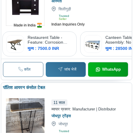
अस्मिता
सिलीगुड़ी
Trusted
Seller
Indian Inquiries Only
Made in India
Restaurent Table -
Canteen Table
Feature: Corrosion
Assembly: No
Resistant
Required
मूल्य : 7500.0 INR
मूल्य : 28500 I
कॉल
जांच भेजें
WhatsApp
पॉलिश आयरन कंसोल टेबल
11
साल
व्यापार प्रकार:
Manufacturer | Distributor
जोधपुर ट्रेंड्स
जोधपुर
Trusted