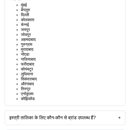
मुंबई
बेंगलुरु
दिल्ली
कोलकाता
चेन्नई
जयपुर
जोधपुर
अहमदाबाद
गुरुग्राम
मुरादाबाद
नोएडा
गाज़ियाबाद
फरीदाबाद
कोयंबटूर
लुधियाना
सिकंदराबाद
औरंगाबाद
तिरुपुर
एर्नाकुलम
कोझिकोड
इस्त्री तालिका के लिए कौन-कौन से ब्रांड उपलब्ध हैं?
+
उपलब्ध ब्रांड हैं -