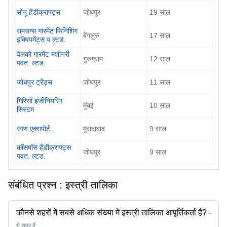
सोनू हैंडीक्राफ्ट्स
जोधपुर
19
साल
रामसन्स गारमेंट फिनिशिंग
बेंगलुरु
17
साल
इक्विपमेंट्स प ल्टड.
वेलको गारमेंट मशीनरी
गुरुग्राम
12
साल
पवत. ल्टड.
जोधपुर ट्रेंड्स
जोधपुर
11
साल
गिरिसों इंजीनियरिंग
मुंबई
10
साल
सिस्टम
रगण एक्सपोर्ट
मुरादाबाद
9
साल
कॉसमॉस हैंडीक्राफ्ट्स
जोधपुर
9
साल
पवत. ल्टड.
संबंधित प्रश्न :
इस्त्री तालिका
कौनसे शहरों में सबसे अधिक संख्या में इस्त्री तालिका आपूर्तिकर्ता हैं?
-
ये शहर हैं: