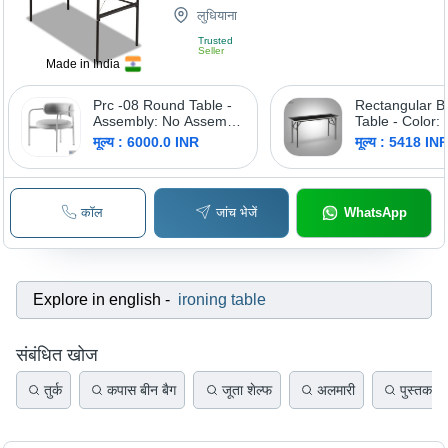
लुधियाना
Trusted
Seller
Made in India
Prc -08 Round Table -
Rectangular B
Assembly: No Assembly
Table - Color: 
Required
Available
मूल्य : 6000.0 INR
मूल्य : 5418 IN
कॉल
जांच भेजें
WhatsApp
Explore in english
-
ironing table
संबंधित खोज
तुर्क
कपास बीन बैग
जूता शेल्फ
अलमारी
पुस्तक ट्