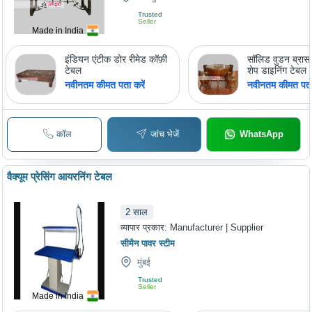
Trusted
Seller
Made in India
इंडियन एंटीक डोर रीमेड कॉफ़ी
सॉलिड वुडन ब्रास 
टेबल
शेप डाइनिंग टेबल
नवीनतम कीमत पता करें
नवीनतम कीमत पता 
कॉल
जांच भेजें
WhatsApp
वैक्यूम प्रेसिंग आयरनिंग टेबल
2
साल
व्यापार प्रकार:
Manufacturer | Supplier
सीमैन पावर स्टीम
मुंबई
Trusted
Seller
Made in India