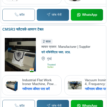
कॉल
जांच भेजें
WhatsApp
CMSR3 फ्लैटवर्क आयरन टेबल
2
साल
व्यापार प्रकार:
Manufacturer | Supplier
सरे मचिनेरिएस पवत. ल्टड.
मुंबई
Trusted
Seller
Made in India
Industrial Flat Work
Vacuum Ironin
Ironer Machine, Power
4, Frequency:
Consumption: 1HP
नवीनतम कीमत पता करें
नवीनतम कीमत पता 
कॉल
जांच भेजें
WhatsApp