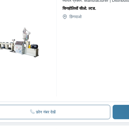
व्यापार प्रकार:
Manufacturer | Distributo
सिनहोलिसों सीओ. ल्टड.
क़िंगदाओ
फ़ोन नंबर देखें