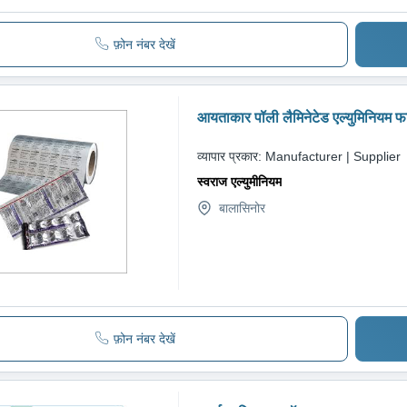
फ़ोन नंबर देखें
आयताकार पॉली लैमिनेटेड एल्युमिनियम फा
व्यापार प्रकार:
Manufacturer | Supplier
स्वराज एल्युमीनियम
बालासिनोर
फ़ोन नंबर देखें