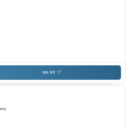
जांच भेजें
pany