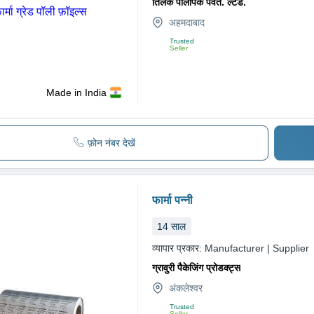
तिलक पॉलीपैक पवत. ल्टड.
अहमदाबाद
Trusted
Seller
Made in India
फ़ोन नंबर देखें
फार्मा पन्नी
14
साल
व्यापार प्रकार:
Manufacturer | Supplier
ग्रावुरी पैकेजिंग प्रोडक्ट्स
अंकलेश्वर
Trusted
Seller