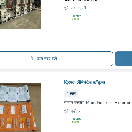
नयी दिल्ली
Trusted
Seller
फ़ोन नंबर देखें
ट्रिपल लैमिनेटेड फ़ॉइल्स
7
साल
व्यापार प्रकार:
Manufacturer | Exporter
वडोदरा
Trusted
Seller