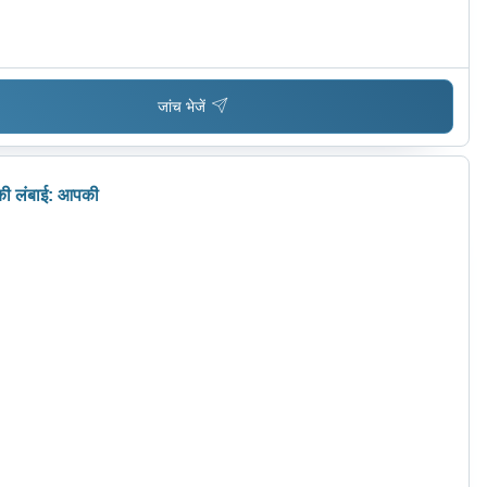
जांच भेजें
की लंबाई: आपकी