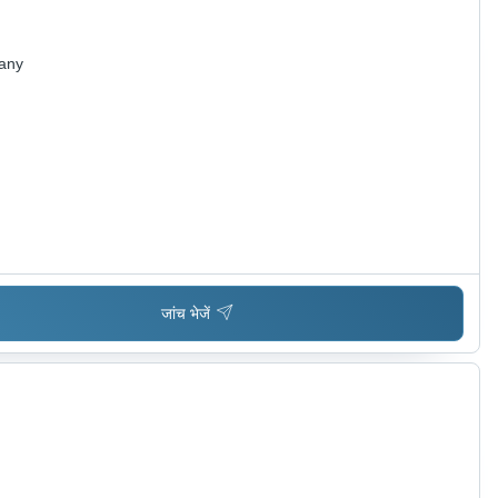
pany
जांच भेजें