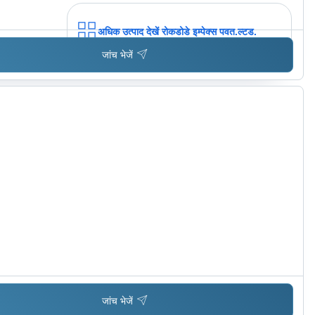
अधिक उत्पाद देखें
रोकडोडे इम्पेक्स पवत.ल्टड.
जांच भेजें
जांच भेजें