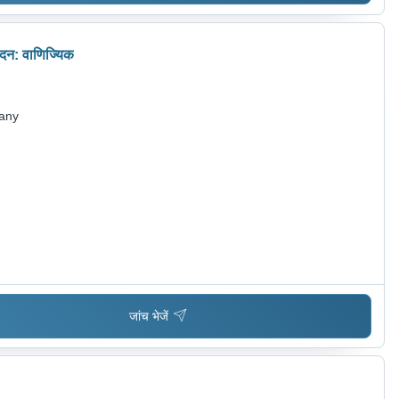
ेदन: वाणिज्यिक
pany
जांच भेजें