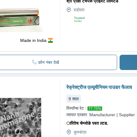
श्री प्रज्ञा टचपक प्राइवेट लिमिटेड
वडोदरा
Trusted
Seller
Made in India
फ़ोन नंबर देखें
रेफ्रेक्ट्रीज एल्यूमीनियम पाउडर फैलाव
9
साल
रिस्पॉन्स रेट :
77.75
%
व्यापार प्रकार:
Manufacturer | Supplier
ारितेच चेम्जोङे पवत ल्टड.
कुरुक्षेत्र