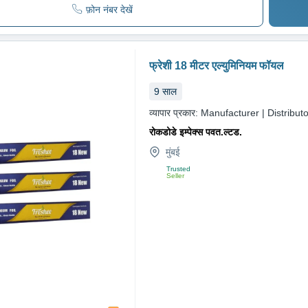
फ़ोन नंबर देखें
फ्रेशी 18 मीटर एल्युमिनियम फॉयल
9
साल
व्यापार प्रकार:
Manufacturer | Distributo
रोकडोडे इम्पेक्स पवत.ल्टड.
मुंबई
Trusted
Seller