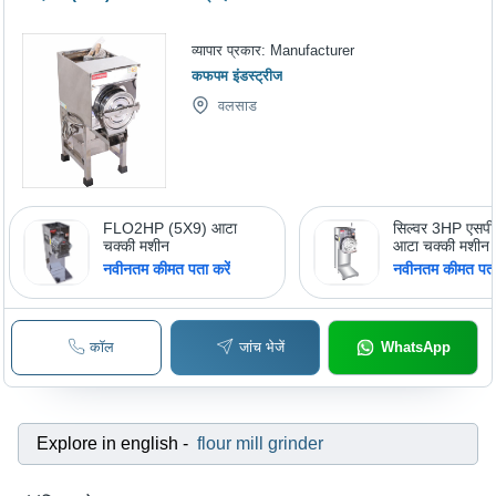
व्यापार प्रकार:
Manufacturer
कफपम इंडस्ट्रीज
वलसाड
FLO2HP (5X9) आटा
सिल्वर 3HP एसप
चक्की मशीन
आटा चक्की मशीन
नवीनतम कीमत पता करें
नवीनतम कीमत पता 
कॉल
जांच भेजें
WhatsApp
Explore in english
-
flour mill grinder