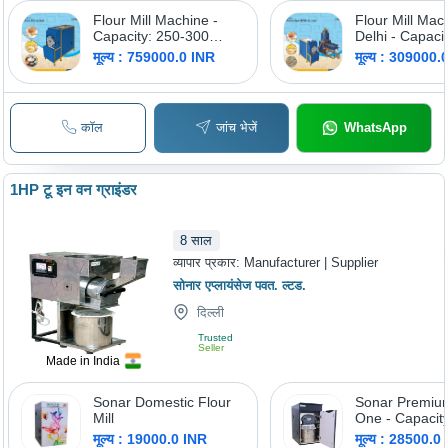
Flour Mill Machine -
Flour Mill Mac
Capacity: 250-300
Delhi - Capaci
Kg/Hr
Kg/Hr
मूल्य : 759000.0 INR
मूल्य : 309000.
कॉल
जांच भेजें
WhatsApp
1HP टू इन वन ग्राइंडर
8
साल
व्यापार प्रकार:
Manufacturer | Supplier
सोनार एप्लायंसेज पवत. ल्टड.
दिल्ली
Trusted
Seller
Made in India
Sonar Domestic Flour
Sonar Premiu
Mill
One - Capacity
मूल्य : 19000.0 INR
मूल्य : 28500.0