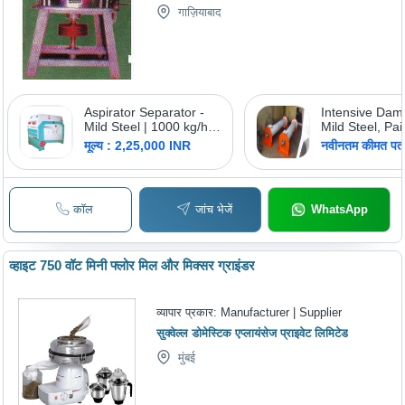
गाज़ियाबाद
Aspirator Separator -
Intensive Dam
Mild Steel | 1000 kg/hr
Mild Steel, Pa
Capacity, 1200 x 1000 x
| 4 Kw Power,
मूल्य : 2,25,000 INR
नवीनतम कीमत पता 
1500 mm Dimensions,
Phase, Automa
3 HP Power, User-
Operation, 24
Friendly Design,
Voltage, 50-6
Rugged Durability
Frequency
कॉल
जांच भेजें
WhatsApp
व्हाइट 750 वॉट मिनी फ्लोर मिल और मिक्सर ग्राइंडर
व्यापार प्रकार:
Manufacturer | Supplier
सुक्वेल्ल डोमेस्टिक एप्लायंसेज प्राइवेट लिमिटेड
मुंबई