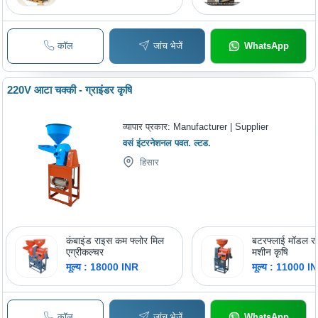
कॉल
जांच भेजें
WhatsApp
220V आटा चक्की - ग्राइंडर कृषि
व्यापार प्रकार:
Manufacturer | Supplier
वसं इंटरनेशनल पवत. ल्टड.
हिसार
कंबाइंड राइस कम फ्लोर मिल
बटरफ्लाई मॉडल र
एग्रीकल्चर
मशीन कृषि
मूल्य : 18000 INR
मूल्य : 11000 I
कॉल
जांच भेजें
WhatsApp