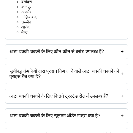
वडोदरा
कानपुर
अजमेर
गाज़ियाबाद
उज्जैन
आनंद
मेरठ
आटा चक्की चक्की के लिए कौन-कौन से ब्रांड उपलब्ध हैं?
+
उपलब्ध ब्रांड हैं -
सूचीबद्ध कंपनियों द्वारा प्रदान किए जाने वाले आटा चक्की चक्की की
+
प्राइस रेंज क्या है?
आटा चक्की चक्की की प्राइस रेंज है -
आटा चक्की चक्की के लिए कितने ट्रस्टेड सेलर्स उपलब्ध हैं?
+
कंपनी का नाम
मुद्रा
प्रोडक्ट का नाम
आटा चक्की चक्की के ट्रस्टेड सेलर्स हैं:
विजय इंडस्ट्रियल उद्योग
INR
फ्लोर मिल इम्पैक्ट डिटैचर
आटोमीजे मैन्युफैक्चरिंग प्राइवेट लिमिटेड
सोनार एप्लायंसेज पवत. ल्टड.
आटा चक्की चक्की के लिए न्यूनतम ऑर्डर मात्रा क्या है?
+
अयांशी इंजीनियरिंग वर्क्स
INR
आटा ग्राइंडर मशीन
देविका इंडस्ट्रीज इस
उत्पाद के साथ न्यूनतम ऑर्डर मात्रा उल्लेखित होती है और कंपनी से कंपनी भिन्न हो सकती
पेरफ़ुरा टेक्नोलॉजीज इंडिया प्राइवेट लिमिटेड
रावत इम्पेक्स
INR
स्वचालित आटा चक्की
है।
अरृतरा फ़ूड मचिनेस