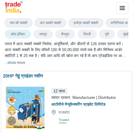
आटा चक्की चक्की
रबर की चक्की
अंत चक्की चक्की
हथौड़ा चक्की चक्की
वाणिज्यिक आटा 
ऑल इंडिया
जयपुर
बेंगलुरु
दिल्ली
पुणे
मुंबई
भारत में आटा चक्की चक्की निर्माता, आपूर्तिकर्ता, और डीलरों से 126 उत्पाद प्राप्त करें।
आटा चक्की चक्की के लिए कीमतें 100 से 50,00,000 रुपये तक हैं और मिनिमम आर्डर
क्वांटिटी 1 से 25 तक है। यदि आप आदि की खोज कर रहे हैं तो आप ट्रेडइंडिया पर आटा
चक्की चक्की के सबसे अच्छा विकल्प चुन सकते हैं। हम विभिन्न शहरों में आटा चक्की चक्की
...
show more
के विकल्प प्रदान करते हैं, जिनमें जयपुर, बेंगलुरु, दिल्ली, पुणे, मुंबई और कई अन्य शहर
शामिल हैं।
20HP गेहूं ग्राइंडर मशीन
12
साल
व्यापार प्रकार:
Manufacturer | Distributor
आटोमीजे मैन्युफैक्चरिंग प्राइवेट लिमिटेड
राजकोट
Trusted
Seller
Made in India