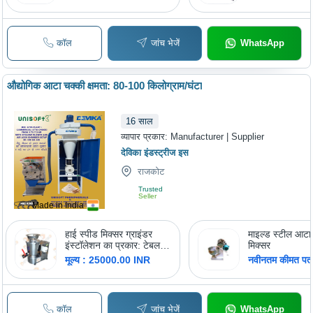
कॉल
जांच भेजें
WhatsApp
औद्योगिक आटा चक्की क्षमता: 80-100 किलोग्राम/घंटा
16
साल
व्यापार प्रकार:
Manufacturer | Supplier
देविका इंडस्ट्रीज इस
राजकोट
Trusted
Seller
Made in India
हाई स्पीड मिक्सर ग्राइंडर
माइल्ड स्टील आट
इंस्टॉलेशन का प्रकार: टेबल
मिक्सर
टॉप
मूल्य : 25000.00 INR
नवीनतम कीमत पता 
कॉल
जांच भेजें
WhatsApp