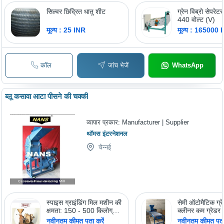
सिल्वर छिद्रित धातु शीट
ग्रेन विब्रो सेपरेटर
440 वोल्ट (V)
मूल्य : 25 INR
मूल्य : 165000 
कॉल
जांच भेजें
WhatsApp
ब्लू कसावा आटा पीसने की चक्की
व्यापार प्रकार:
Manufacturer | Supplier
थॉमस इंटरनेशनल
चेन्नई
स्पाइस ग्राइंडिंग मिल मशीन की
सेमी ऑटोमैटिक ग्र
क्षमता: 150 - 500 किलोग्राम/
क्लीनर कम ग्रेडर
घंटा
नवीनतम कीमत पता करें
नवीनतम कीमत पता 