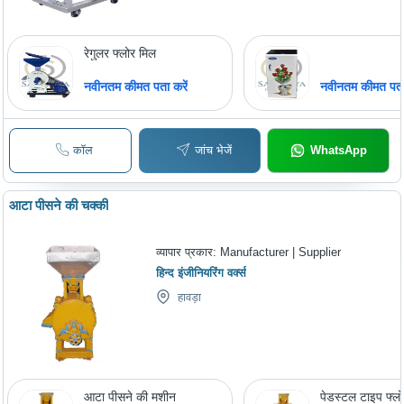
रेगुलर फ्लोर मिल
नवीनतम कीमत पता करें
नवीनतम कीमत पता 
कॉल
जांच भेजें
WhatsApp
आटा पीसने की चक्की
व्यापार प्रकार:
Manufacturer | Supplier
हिन्द इंजीनियरिंग वर्क्स
हावड़ा
आटा पीसने की मशीन
पेडस्टल टाइप फ्ल