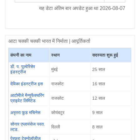
यह डेटा अंतिम बार अपडेट हुआ था
2026-08-07
आटा चक्की चक्की
भारत में निर्माता | आपूर्तिकर्ता
कंपनी का नाम
स्थान
सदस्यता शुरू हुई
डी. प. पुल्वेरिसेर
मुंबई
25
साल
इंडस्ट्रीज
देविका इंडस्ट्रीज इस
राजकोट
16
साल
आटोमीजे मैन्युफैक्चरिंग
राजकोट
12
साल
प्राइवेट लिमिटेड
अरृतरा फ़ूड मचिनेस
कोयंबटूर
9
साल
सोनार एप्लायंसेज पवत.
दिल्ली
8
साल
ल्टड.
पेरफ़ुरा टेक्नोलॉजीज