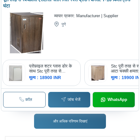
घंटा
व्यापार प्रकार:
Manufacturer | Supplier
पुणे
प्रोफ़ाइल शटर ग्लास डोर के
Stc पूरी तरह से स
साथ Stc पूरी तरह से
आटा चक्की क्षमता
स्वचालित आटा चक्की क्षमता:
किलोग्राम/घंटा
मूल्य : 18900 INR
मूल्य : 19900 I
7-10 किलोग्राम/घंटा
कॉल
जांच भेजें
WhatsApp
और अधिक परिणाम दिखाएं