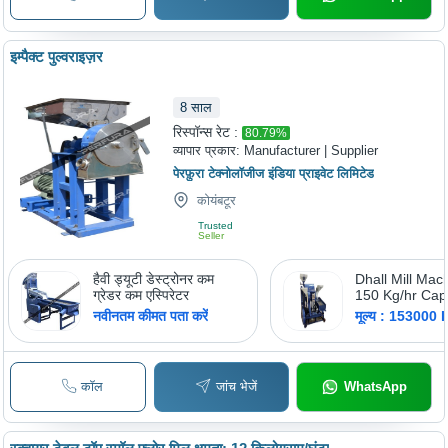
इम्पैक्ट पुल्वराइज़र
8
साल
रिस्पॉन्स रेट :
80.79
%
व्यापार प्रकार:
Manufacturer | Supplier
पेरफ़ुरा टेक्नोलॉजीज इंडिया प्राइवेट लिमिटेड
कोयंबटूर
Trusted
Seller
हैवी ड्यूटी डेस्ट्रोनर कम
Dhall Mill Mac
ग्रेडर कम एस्पिरेटर
150 Kg/hr Capa
1600 x 1550 x
नवीनतम कीमत पता करें
मूल्य : 153000 
mm Dimension
Year Warranty
Performance
कॉल
जांच भेजें
WhatsApp