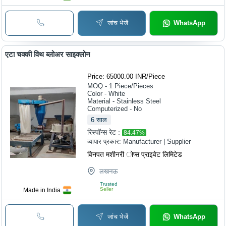
जांच भेजें
WhatsApp
एटा चक्की विथ ब्लोअर साइक्लोन
Price: 65000.00 INR
/
Piece
MOQ - 1
Piece/Pieces
Color - White
Material - Stainless Steel
Computerized - No
6
साल
रिस्पॉन्स रेट :
84.47
%
व्यापार प्रकार:
Manufacturer | Supplier
विनपत मशीनरी ोप्स प्राइवेट लिमिटेड
लखनऊ
Trusted
Seller
Made in India
जांच भेजें
WhatsApp