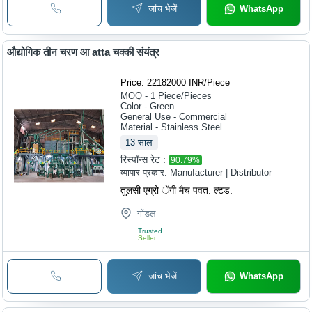
जांच भेजें
WhatsApp
औद्योगिक तीन चरण आ atta चक्की संयंत्र
Price: 22182000 INR
/
Piece
MOQ - 1
Piece/Pieces
Color - Green
General Use - Commercial
Material - Stainless Steel
13
साल
रिस्पॉन्स रेट :
90.79
%
व्यापार प्रकार:
Manufacturer | Distributor
तुलसी एग्रो ेंगी मैच पवत. ल्टड.
गोंडल
Trusted
Seller
जांच भेजें
WhatsApp