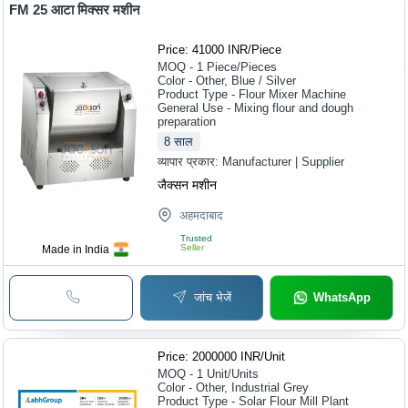
FM 25 आटा मिक्सर मशीन
Price: 41000 INR
/
Piece
MOQ - 1
Piece/Pieces
Color - Other, Blue / Silver
Product Type - Flour Mixer Machine
General Use - Mixing flour and dough
preparation
8
साल
व्यापार प्रकार:
Manufacturer | Supplier
जैक्सन मशीन
अहमदाबाद
Trusted
Seller
Made in India
जांच भेजें
WhatsApp
Price: 2000000 INR
/
Unit
MOQ - 1
Unit/Units
Color - Other, Industrial Grey
Product Type - Solar Flour Mill Plant