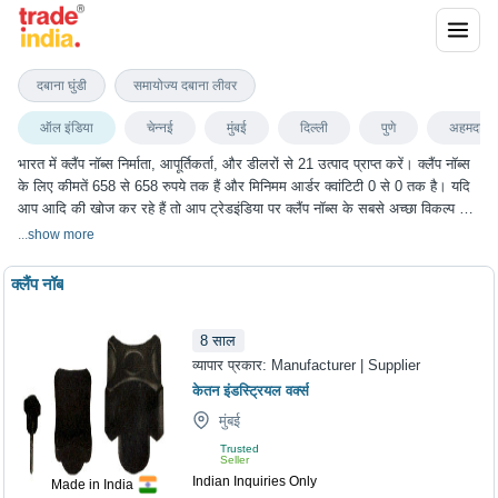
क्लैंप नॉब्स
दबाना घुंडी
समायोज्य दबाना लीवर
ऑल इंडिया
चेन्नई
मुंबई
दिल्ली
पुणे
अहमदाबा
भारत में क्लैंप नॉब्स निर्माता, आपूर्तिकर्ता, और डीलरों से 21 उत्पाद प्राप्त करें। क्लैंप नॉब्स
के लिए कीमतें 658 से 658 रुपये तक हैं और मिनिमम आर्डर क्वांटिटी 0 से 0 तक है। यदि
आप आदि की खोज कर रहे हैं तो आप ट्रेडइंडिया पर क्लैंप नॉब्स के सबसे अच्छा विकल्प चुन
सकते हैं। हम विभिन्न शहरों में क्लैंप नॉब्स के विकल्प प्रदान करते हैं, जिनमें चेन्नई, मुंबई,
...
show more
दिल्ली, पुणे, अहमदाबाद और कई अन्य शहर शामिल हैं।
क्लैंप नॉब
8
साल
व्यापार प्रकार:
Manufacturer | Supplier
केतन इंडस्ट्रियल वर्क्स
मुंबई
Trusted
Seller
Indian Inquiries Only
Made in India