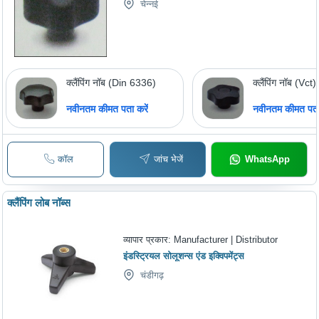
चेन्नई
क्लैंपिंग नॉब (Din 6336)
क्लैंपिंग नॉब (Vct)
नवीनतम कीमत पता करें
नवीनतम कीमत पता 
कॉल
जांच भेजें
WhatsApp
क्लैंपिंग लोब नॉब्स
व्यापार प्रकार:
Manufacturer | Distributor
इंडस्ट्रियल सोलूशन्स एंड इक्विपमेंट्स
चंडीगढ़