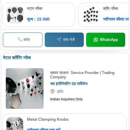
स्टार नॉब्स
क्लैंप नॉब्स
मूल्य : 15 INR
नवीनतम कीमत पता 
कॉल
जांच भेजें
WhatsApp
मेटल क्लैंपिंग नॉब्स
व्यापार प्रकार:
Service Provider | Trading
Company
यश इंजीनियरिंग एंड सर्विसेज
इंदौर
Indian Inquiries Only
Metal Clamping Knobs
नवीनतम कीमत पता करें