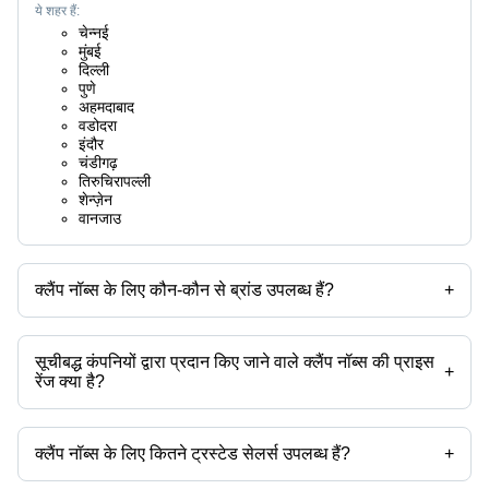
ये शहर हैं:
चेन्नई
मुंबई
दिल्ली
पुणे
अहमदाबाद
वडोदरा
इंदौर
चंडीगढ़
तिरुचिरापल्ली
शेन्ज़ेन
वानजाउ
क्लैंप नॉब्स के लिए कौन-कौन से ब्रांड उपलब्ध हैं?
+
उपलब्ध ब्रांड हैं -
सूचीबद्ध कंपनियों द्वारा प्रदान किए जाने वाले क्लैंप नॉब्स की प्राइस
+
रेंज क्या है?
क्लैंप नॉब्स की प्राइस रेंज है -
क्लैंप नॉब्स के लिए कितने ट्रस्टेड सेलर्स उपलब्ध हैं?
+
कंपनी का नाम
मुद्रा
प्रोडक्ट का नाम
क्लैंप नॉब्स के ट्रस्टेड सेलर्स हैं: