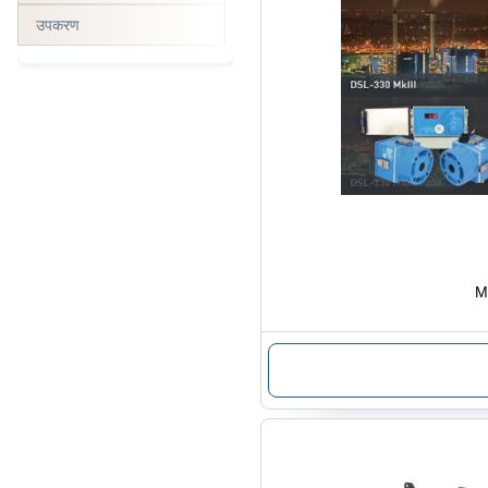
उपकरण
M