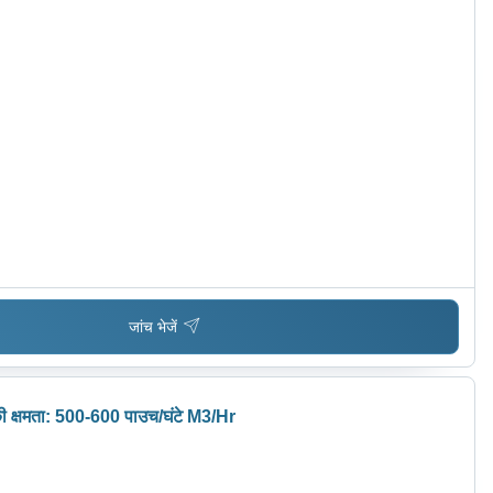
जांच भेजें
 की क्षमता: 500-600 पाउच/घंटे M3/Hr