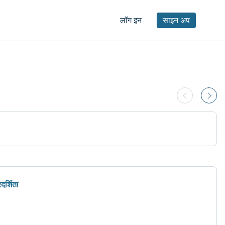
लॉग इन
साइन अप
र्शिता