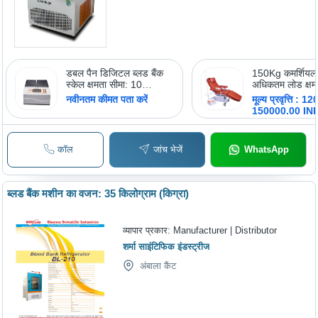
डबल पैन डिजिटल ब्लड बैंक
150Kg कमर्शियल 
स्केल क्षमता सीमा: 10
अधिकतम लोड क्षम
किलोग्राम (किग्रा)
पोर्टेबल ब्लड डोन
नवीनतम कीमत पता करें
मूल्य प्रवृत्ति : 
150000.00 IN
कॉल
जांच भेजें
WhatsApp
ब्लड बैंक मशीन का वजन: 35 किलोग्राम (किग्रा)
व्यापार प्रकार:
Manufacturer | Distributor
शर्मा साइंटिफिक इंडस्ट्रीज
अंबाला कैंट