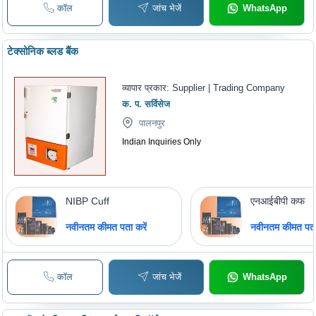
कॉल
जांच भेजें
WhatsApp
टेक्सोनिक ब्लड बैंक
व्यापार प्रकार:
Supplier | Trading Company
क. प. सर्विसेज
पालनपुर
Indian Inquiries Only
NIBP Cuff
एनआईबीपी कफ
नवीनतम कीमत पता करें
नवीनतम कीमत पता 
कॉल
जांच भेजें
WhatsApp