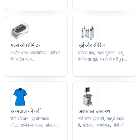
बिस्तर
इलेक्ट्रिक आईसीयू
,
बिस्तर
,
पल्स ऑक्सीमीटर
सुई और सीरिंज
ट्रसैट पल्स ऑक्सीमीटर
पोर्टेबल
सिरिंज कैप
रक्त नुकीला
पशु
,
,
,
फिंगरटिप पल्स
चिकित्सा सुई
पहले से भरी हुई
,
ऑक्सीमीटर
डेटास्कॉप spo2
सीरिंज
सिरिंजों
,
,
,
सेंसर
निस्कॉम्ड पल्स
,
ऑक्सीमीटर
पल्स ऑक्सीमीटर
,
सेंसर
,
अस्पताल की वर्दी
अस्पताल उपकरण
रोगी परिधान
प्रयोगशाला
नर्स कॉल प्रणाली
चतुर्थ खड़ा
,
,
कोट
सर्जिकल गाउन
डॉक्टर
है
एरोसोल अवशोषक
रोगी की
,
,
,
,
कोट
नर्स कोट
निगरानी
पोर्टेबल रोगी लिफ्ट
,
,
,
,