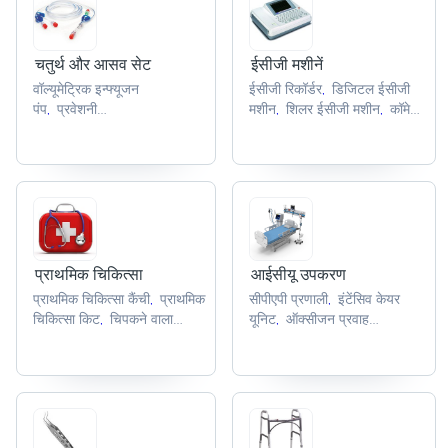
चतुर्थ और आसव सेट
ईसीजी मशीनें
वॉल्यूमेट्रिक इन्फ्यूजन
ईसीजी रिकॉर्डर
डिजिटल ईसीजी
,
पंप
प्रवेशनी
मशीन
शिलर ईसीजी मशीन
कॉमेन
,
,
,
फिक्सेटर
हाइड्रोफिलिक गाइड
ईसीजी मशीन
फिलिप्स ईसीजी
,
,
तार
हेमोडायलिसिस रक्त ट्यूबिंग
मशीन
,
,
सेट
आकांक्षा कैथेटर
,
,
प्राथमिक चिकित्सा
आईसीयू उपकरण
प्राथमिक चिकित्सा कैंची
प्राथमिक
सीपीएपी प्रणाली
इंटेंसिव केयर
,
,
चिकित्सा किट
चिपकने वाला
यूनिट
ऑक्सीजन प्रवाह
,
,
प्लास्टर
प्राथमिक चिकित्सा
मीटर
रोगी निगरानी
,
,
टेप
कपास क्रेप पट्टी
उपकरणों
फिंगर पल्स ऑक्सीमीटर
,
,
,
,