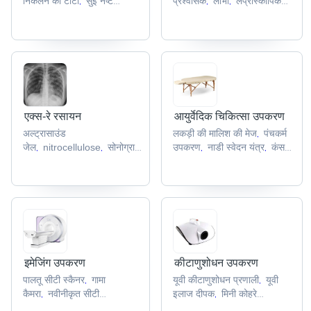
निकलने की टोंटी
सुई नष्ट
प्रश्वासक
लोभी
लैप्रोस्कोपिक
,
,
,
करनेवाला
ग्लूकोज ट्यूब
वर्चुअल एंडो ट्रेनर
सर्जिकल
,
,
,
कैमरा
,
एक्स-रे रसायन
आयुर्वेदिक चिकित्सा उपकरण
अल्ट्रासाउंड
लकड़ी की मालिश की मेज
पंचकर्म
,
जेल
nitrocellulose
सोनोग्राफी
उपकरण
नाडी स्वेदन यंत्र
कंस
,
,
,
,
जेल
छड़ी
भाप स्नान कक्ष
,
,
,
इमेजिंग उपकरण
कीटाणुशोधन उपकरण
पालतू सीटी स्कैनर
गामा
यूवी कीटाणुशोधन प्रणाली
यूवी
,
,
कैमरा
नवीनीकृत सीटी
इलाज दीपक
मिनी कोहरे
,
,
स्कैनर
विकिरण सुरक्षा
मशीन
बिजली स्प्रे बंदूक
धूमन
,
,
,