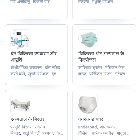
गर्मी अजीवाणु
बिजली पाश
स्ट्रिप्स
मधुमेह परीक्षण
,
,
अजीवाणु
प्रयोगशाला आटोक्लेव
पट्टी
मूत्राशयदर्शी
बिलीरुबिनोमीटर
,
,
,
,
,
दंत चिकित्सा उपकरण और
चिकित्सा और अस्पताल के
आपूर्ति
डिस्पोजल
ऑर्थोडोंटिक उपकरण
दाँत सफेद
प्लास्टिक ड्रॉपर
मेडिकल फेस
,
,
करने वाले
लुगदी परीक्षक
दंत
मास्क
सर्जिकल गाउन
लेटेक्स
,
,
,
,
कोष्ठक
दंत चिकित्सा उत्पादों
बंधन
शराब पैड
,
,
,
,
अस्पताल के बिस्तर
वयस्क डायपर
प्रसूति बिस्तर
संगरोध
underpad
आरोग्यकर
,
,
बिस्तर
अर्द्ध बिजली अस्पताल के
तौलिया
मासिक धर्म पैड
मातृत्व
,
,
,
बिस्तर
एसएस अस्पताल
पैड
पैड
,
,
,