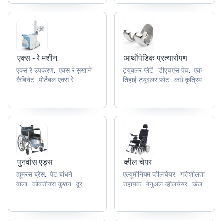
एक्स - रे मशीन
आर्थोपेडिक प्रत्यारोपण
एक्स रे उपकरण
एक्स रे सुखाने
ट्यूबलर प्लेटें
डीएचएस पेंच
एक
,
,
,
कैबिनेट
पोर्टेबल एक्स रे
तिहाई ट्यूबलर प्लेट
कंधे कृत्रिम
,
,
स्कैनर
एक्स रे उपकरण
एक्स रे
अंग
एल बट्रेस प्लेट
,
,
,
,
टेबल
,
पुनर्वास एड्स
व्हील चेयर
ह्यूमरस ब्रेस
पेट बांधने
एल्यूमीनियम व्हीलचेयर
गतिशीलता
,
,
वाला
कोक्सीक्स कुशन
दूर
सहायक
मैनुअल व्हीलचेयर
खेल
,
,
,
,
अवरक्त चटाई
काइन्सियोलॉजी
व्हीलचेयर
कमोड व्हीलचेयर
,
,
,
टेप
,