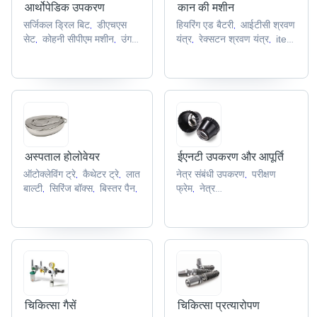
आर्थोपेडिक उपकरण
कान की मशीन
सर्जिकल ड्रिल बिट
डीएचएस
हियरिंग एड बैटरी
आईटीसी श्रवण
,
,
सेट
कोहनी सीपीएम मशीन
उंगली
यंत्र
रेक्सटन श्रवण यंत्र
ite
,
,
,
,
की पट्टी
आर्थोपेडिक पट्टी
श्रवण यंत्र
बीटीई श्रवण यंत्र
,
,
,
,
अस्पताल होलोवेयर
ईएनटी उपकरण और आपूर्ति
ऑटोक्लेविंग ट्रे
कैथेटर ट्रे
लात
नेत्र संबंधी उपकरण
परीक्षण
,
,
,
बाल्टी
सिरिंज बॉक्स
बिस्तर पैन
फ्रेम
नेत्र
,
,
,
,
उत्पादों
पचीमीटर
लिसामाइन हरी
,
,
स्ट्रिप्स
,
चिकित्सा गैसें
चिकित्सा प्रत्यारोपण