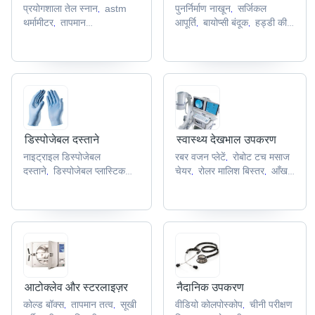
प्रयोगशाला तेल स्नान
astm
पुनर्निर्माण नाखून
सर्जिकल
,
,
थर्मामीटर
तापमान
आपूर्ति
बायोप्सी बंदूक
हड्डी की
,
,
,
अंशशोधक
थर्मोकपल तापमान
छेनी
पीसीएनएल संदंश
,
,
,
ट्रांसमीटर
तापमान सिम्युलेटर
,
,
डिस्पोजेबल दस्ताने
स्वास्थ्य देखभाल उपकरण
नाइट्राइल डिस्पोजेबल
रबर वजन प्लेटें
रोबोट टच मसाज
,
दस्ताने
डिस्पोजेबल प्लास्टिक
चेयर
रोलर मालिश बिस्तर
आँख
,
,
,
दस्ताने
बाँझ सर्जिकल
धोने का कप
कोलेस्ट्रॉल मीटर
,
,
,
दस्ताने
लंबा कफ दस्ताने
पाउडर
,
,
मुक्त दस्ताने
,
आटोक्लेव और स्टरलाइज़र
नैदानिक उपकरण
कोल्ड बॉक्स
तापमान तत्व
सूखी
वीडियो कोलपोस्कोप
चीनी परीक्षण
,
,
,