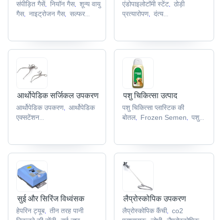
संपीड़ित गैसें
नियॉन गैस
शून्य वायु
एंडोपाइलोटॉमी स्टेंट
ठोड़ी
,
,
,
गैस
नाइट्रोजन गैस
सल्फर
प्रत्यारोपण
दंत्य
,
,
,
हेक्साफ्लोराइड
प्रतिस्थापन
पाली त्रिक
,
,
शिकंजा
ट्रेकियोस्टोमी ट्यूब
,
,
आर्थोपेडिक सर्जिकल उपकरण
पशु चिकित्सा उत्पाद
आर्थोपेडिक उपकरण
आर्थोपेडिक
पशु चिकित्सा प्लास्टिक की
,
एक्सटेंशन
बोतल
Frozen Semen
पशु
,
,
डिवाइस
आर्थ्रोस्कोप
सर्जिकल
चिकित्सा पाउडर
पशु चिकित्सा
,
,
,
प्रतिकर्षक प्रणाली
अस्थि
स्प्रे
जमे हुए पशु वीर्य
,
,
,
अभ्यास
,
सुई और सिरिंज विध्वंसक
लैप्रोस्कोपिक उपकरण
हेपरिन ट्यूब
तीन तरह पानी
लैप्रोस्कोपिक कैंची
co2
,
,