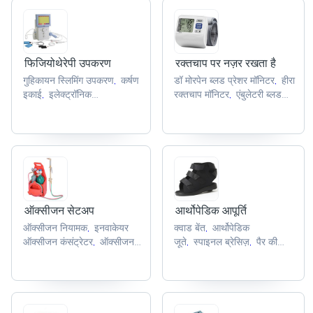
फिजियोथेरेपी उपकरण
रक्तचाप पर नज़र रखता है
गुहिकायन स्लिमिंग उपकरण
कर्षण
डॉ मोरपेन ब्लड प्रेशर मॉनिटर
हीरा
,
,
इकाई
इलेक्ट्रॉनिक
रक्तचाप मॉनिटर
एंबुलेटरी ब्लड
,
,
उत्तेजक
कपिंग सेट
शरीर को
प्रेशर मॉनिटर
रक्तचाप
,
,
,
आकार देने प्रणाली
मशीनें
नागरिक रक्तचाप मॉनिटर
,
,
,
ऑक्सीजन सेटअप
आर्थोपेडिक आपूर्ति
ऑक्सीजन नियामक
इनवाकेयर
क्वाड बेंत
आर्थोपेडिक
,
,
ऑक्सीजन कंसंट्रेटर
ऑक्सीजन
जूते
स्पाइनल ब्रेसिज़
पैर की
,
,
,
सिलेंडर
ऑक्सीजन थेरेपी
पट्टी
घुटने स्थिर करनेवाला
,
,
,
नियामक
झिल्ली ऑक्सीजनेटर
,
,