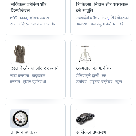
सर्जिकल ड्रेसिंग और
चिकित्सा, निदान और अस्पताल
डिस्पोजेबल
की आपूर्ति
n95 नकाब
शोषक कपास
एचआईवी परीक्षण किट
रेडियोग्राफी
,
,
रोल
सक्रिय कार्बन मास्क
गैर
उपकरण
मल नमूना कंटेनर
ठंडे
,
,
,
,
अवशोषक सिवनी
डिस्पोजेबल
जेल पैक
एंडोस्कोप
,
,
,
डिलीवरी किट
,
दस्ताने और जालीदार दस्ताने
अस्पताल का फर्नीचर
सादा दस्ताना
हाइपलॉन
पोडियाट्री कुर्सी
तह
,
,
दस्ताने
एसिड प्रतिरोधी
फर्नीचर
एम्बुलेंस स्ट्रेचर
झूला
,
,
,
दस्ताने
सुरक्षा कार्य
बिस्तर
निकासी कुर्सियों
,
,
,
दस्ताने
ड्राइविंग चमड़े के
,
दस्ताने
,
तापमान उपकरण
सर्जिकल उपकरण