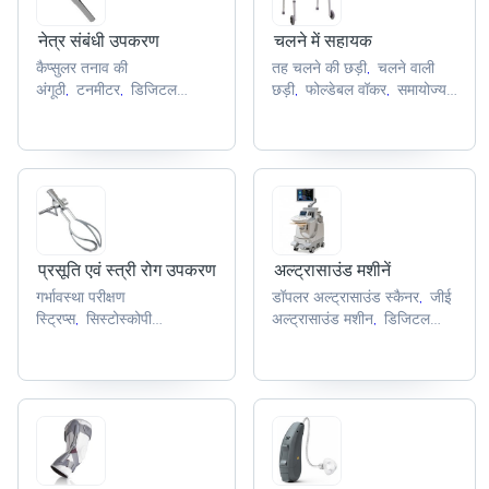
नेत्र संबंधी उपकरण
चलने में सहायक
कैप्सुलर तनाव की
तह चलने की छड़ी
चलने वाली
,
अंगूठी
टनमीटर
डिजिटल
छड़ी
फोल्डेबल वॉकर
समायोज्य
,
,
,
,
कोलपोस्कोप
भट्ठा दीपक
नेत्र
वॉकर
एल्यूमीनियम चलने की छड़ी
,
,
,
,
सूक्ष्मदर्शी
,
प्रसूति एवं स्त्री रोग उपकरण
अल्ट्रासाउंड मशीनें
गर्भावस्था परीक्षण
डॉपलर अल्ट्रासाउंड स्कैनर
जीई
,
स्ट्रिप्स
सिस्टोस्कोपी
अल्ट्रासाउंड मशीन
डिजिटल
,
,
सेट
मूत्रविज्ञान
अल्ट्रासाउंड मशीन
डिजिटल
,
,
उपकरण
मूत्रवाहिनी विस्फारक
अल्ट्रासाउंड स्कैनर
पोर्टेबल
,
,
सेट
कस्को योनि वीक्षक
अल्ट्रासाउंड प्रणाली
,
,
,