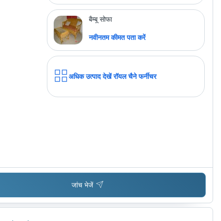
Versatile Seating, Customizable
Upholstery, Timeless Aesthetic
बैम्बू सोफा
नवीनतम कीमत पता करें
अधिक उत्पाद देखें
रॉयल चैने फर्नीचर
जांच भेजें