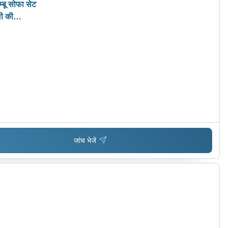
ू सोफा सेट
ली की
जांच भेजें