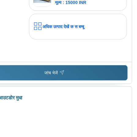
मूल्य : 15000 INR
अधिक उत्पाद देखें
क स बम्बू
जांच भेजें
र/आउटडोर मुधा