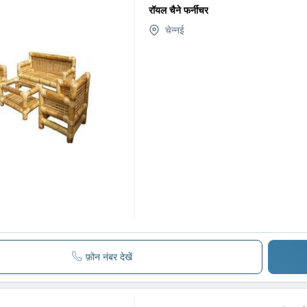
रॉयल चैने फर्नीचर
चेन्नई
फ़ोन नंबर देखें