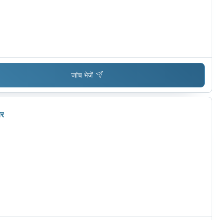
जांच भेजें
चर