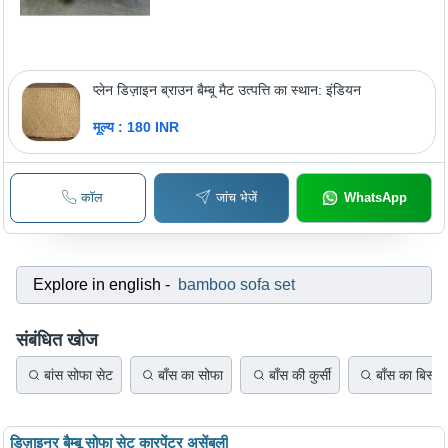
प्लेन डिज़ाइन ब्राउन बैम्बू मैट उत्पत्ति का स्थान: इंडियन
मूल्य : 180 INR
कॉल
जांच भेजें
WhatsApp
Explore in english
-
bamboo sofa set
संबंधित खोज
बांस सोफा सेट
बाँस का सोफा
बाँस की कुर्सी
बाँस का बिस्तर
डिज़ाइनर बैम्बू सोफा सेट कारपेंटर असेंबली