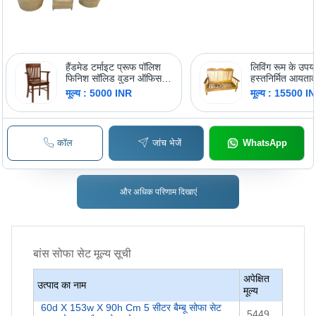
हैंडमेड टर्माइट प्रूफ पॉलिश
लिविंग रूम के उपय
फिनिश सॉलिड वुडन ऑफिस
हस्तनिर्मित आयता
चेयर आर्म एंड बैक रेस्ट के साथ
थ्री सीटर सॉलिड 
मूल्य : 5000 INR
मूल्य : 15500 I
कॉल
जांच भेजें
WhatsApp
और अधिक परिणाम दिखाएं
बांस सोफा सेट
मूल्य सूची
अपेक्षित
उत्पाद का नाम
मूल्य
60d X 153w X 90h Cm 5 सीटर बैम्बू सोफा सेट
5449