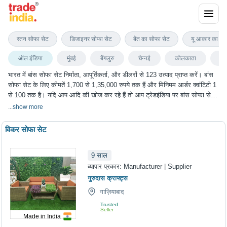
बांस सोफा सेट
रतन सोफा सेट
डिजाइनर सोफा सेट
बेंत का सोफा सेट
यू आकार का सो
ऑल इंडिया
मुंबई
बेंगलुरु
चेन्नई
कोलकाता
दिल
भारत में बांस सोफा सेट निर्माता, आपूर्तिकर्ता, और डीलरों से 123 उत्पाद प्राप्त करें। बांस
सोफा सेट के लिए कीमतें 1,700 से 1,35,000 रुपये तक हैं और मिनिमम आर्डर क्वांटिटी 1
से 100 तक है। यदि आप आदि की खोज कर रहे हैं तो आप ट्रेडइंडिया पर बांस सोफा सेट
के सबसे अच्छा विकल्प चुन सकते हैं। हम विभिन्न शहरों में बांस सोफा सेट के विकल्प प्रदान
...
show more
करते हैं, जिनमें मुंबई, बेंगलुरु, चेन्नई, कोलकाता, दिल्ली और कई अन्य शहर शामिल हैं।
विकर सोफा सेट
9
साल
व्यापार प्रकार:
Manufacturer | Supplier
गुरुदास क्राफ्ट्स
गाज़ियाबाद
Trusted
Seller
Made in India