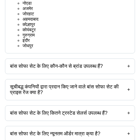
नोएडा
अजमेर
जोरहाट
अहमदाबाद
कोल्हापुर
कोयंबटूर
गुरुग्राम
इंदौर
जोधपुर
बांस सोफा सेट के लिए कौन-कौन से ब्रांड उपलब्ध हैं?
+
उपलब्ध ब्रांड हैं -
सूचीबद्ध कंपनियों द्वारा प्रदान किए जाने वाले बांस सोफा सेट की
+
प्राइस रेंज क्या है?
बांस सोफा सेट की प्राइस रेंज है -
बांस सोफा सेट के लिए कितने ट्रस्टेड सेलर्स उपलब्ध हैं?
+
कंपनी का
मुद्रा
प्रोडक्ट का नाम
नाम
बांस सोफा सेट के ट्रस्टेड सेलर्स हैं:
गुरुदास क्राफ्ट्स
60d X 153w X 90h Cm 5 सीटर बैम्बू सोफा सेट कुशन
-
INR
बांस सोफा सेट के लिए न्यूनतम ऑर्डर मात्रा क्या है?
+
सोफा सेट