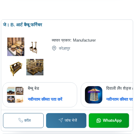
जे। B. आर्ट बैम्बू फर्निचर
व्यापार प्रकार:
Manufacturer
कोल्हापुर
बैम्बू बेड
दिवाली लैंप शेड्
नवीनतम कीमत पता करें
नवीनतम कीमत पता 
कॉल
जांच भेजें
WhatsApp