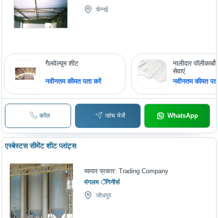
चेन्नई
गैलवेल्यूम शीट
नालीदार पॉलीकार्बो
सेवाएं
नवीनतम कीमत पता करें
नवीनतम कीमत पता 
कॉल
जांच भेजें
WhatsApp
एस्बेस्टस सीमेंट शीट प्लांट्स
व्यापार प्रकार:
Trading Company
मंगलम ेंगिनीर्स
जोधपुर