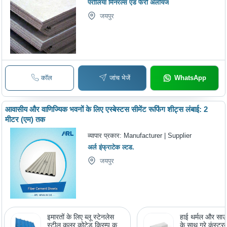
परोलिया मिनरल्स एंड फेर्रो अलॉयज
जयपुर
कॉल
जांच भेजें
WhatsApp
आवासीय और वाणिज्यिक भवनों के लिए एस्बेस्टस सीमेंट रूफिंग शीट्स लंबाई: 2
मीटर (एम) तक
व्यापार प्रकार:
Manufacturer | Supplier
अर्ल इंफ्राटेक ल्टड.
जयपुर
इमारतों के लिए ब्लू स्टेनलेस
हाई थर्मल और साउं
स्टील कलर कोटेड क्रिम्प कर्व्ड
के साथ ग्रे कंस्ट्र