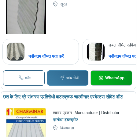
सूरत
डबल सीमेंट रूफिंग
नवीनतम कीमत पता करें
नवीनतम कीमत पता 
कॉल
जांच भेजें
WhatsApp
छत के लिए ग्रे संक्षारण प्रतिरोधी वाटरप्रूफ चारमीनार एस्बेस्टस सीमेंट शीट
व्यापार प्रकार:
Manufacturer | Distributor
प्रनीथा इंडस्ट्रीज
विजयवाड़ा