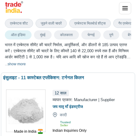
एस्बेस्टस सीमेंट की चादरें
एस्बेस्टस शीट
जुड़ने वाली चादरें
एस्बेस्टस मिलबोर्ड शीट्स
गैर एस्बेस्टस 
ऑल इंडिया
मुंबई
कोलकाता
चेन्नई
पुणे
बेंगलुरु
भारत में एस्बेस्टस सीमेंट की चादरें निर्माता, आपूर्तिकर्ता, और डीलरों से 185 उत्पाद प्राप्त
करें। एस्बेस्टस सीमेंट की चादरें के लिए कीमतें 140 से 22,000 रुपये तक हैं और मिनिमम
आर्डर क्वांटिटी 1 से 1,000 तक है। यदि आप आदि की खोज कर रहे हैं तो आप ट्रेडइंडिया
पर एस्बेस्टस सीमेंट की चादरें के सबसे अच्छा विकल्प चुन सकते हैं। हम विभिन्न शहरों में
...
show more
एस्बेस्टस सीमेंट की चादरें के विकल्प प्रदान करते हैं, जिनमें मुंबई, कोलकाता, चेन्नई, पुणे,
बेंगलुरु और कई अन्य शहर शामिल हैं।
इंसुलाइट - 11 कास्टेबल एप्लीकेशन: टर्ननल किलन
12
साल
व्यापार प्रकार:
Manufacturer | Supplier
जय मातृ माँ इंडस्ट्रीज
कादी
Trusted
Seller
Indian Inquiries Only
Made in India