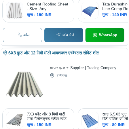
Cement Roofing Sheet
Tata Durashin
- Size: Any
Line Crimp Ro
Sheets
मूल्य : 190 INR
मूल्य : 140 INR
कॉल
जांच भेजें
WhatsApp
ग्रे 6X3 फुट और 12 मिमी मोटी आयताकार एस्बेस्टस सीमेंट शीट
व्यापार प्रकार:
Supplier | Trading Company
रानीगंज
7X3 फीट और 8 मिमी मोटी
सादा 6.5X3 फुट 
सादा गैल्वेनाइज्ड स्टील रूफिंग
मोटी पॉलिश रंग ले
शीट की लंबाई: 7 फुट (फीट)
रूफिंग शीट
मूल्य : 150 INR
मूल्य : 80 INR