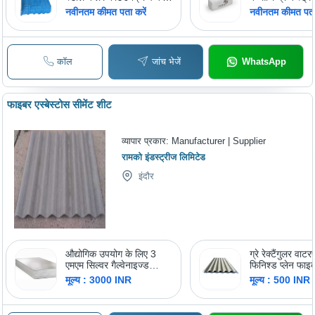
रूफिंग शीट्स साइज: वैरी
और फ्लाई ऐश Aac
नवीनतम कीमत पता करें
नवीनतम कीमत पता 
कॉल
जांच भेजें
WhatsApp
फाइबर एस्बेस्टोस सीमेंट शीट
व्यापार प्रकार:
Manufacturer | Supplier
रामको इंडस्ट्रीज लिमिटेड
इंदौर
औद्योगिक उपयोग के लिए 3
ग्रे रेक्टैंगुलर वाट
एमएम सिल्वर गैल्वेनाइज्ड
फिनिश्ड प्लेन फाइ
माइल्ड स्टील प्लेन शीट
आवेदन: टोन अप 
मूल्य : 3000 INR
मूल्य : 500 INR