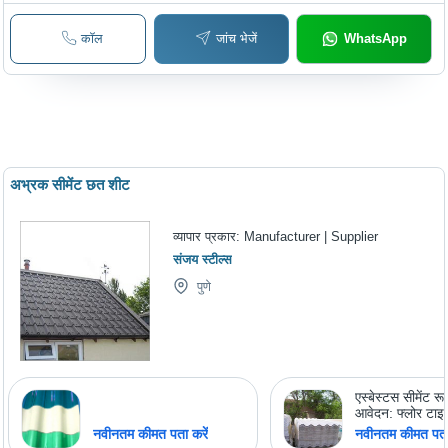
Versatile
Strength, Heat
Resistance, C
कॉल
जांच भेजें
WhatsApp
Resistance, Ex
Seal
अभ्रक सीमेंट छत शीट
व्यापार प्रकार:
Manufacturer | Supplier
संजय स्टील्स
पुणे
एस्बेस्टस सीमेंट र
आवेदन: फ्लोर टाइ
नवीनतम कीमत पता करें
नवीनतम कीमत पता 