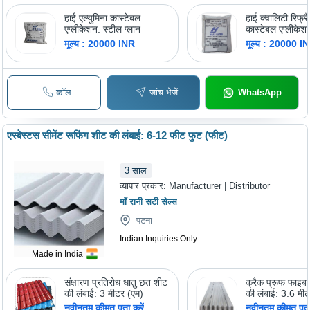
हाई एल्युमिना कास्टेबल
हाई क्वालिटी रिफ्रै
एप्लीकेशन: स्टील प्लान
कास्टेबल एप्लीकेश
प्लान
मूल्य : 20000 INR
मूल्य : 20000 I
कॉल
जांच भेजें
WhatsApp
एस्बेस्टस सीमेंट रूफिंग शीट की लंबाई: 6-12 फीट फुट (फीट)
3
साल
व्यापार प्रकार:
Manufacturer | Distributor
माँ रानी सटी सेल्स
पटना
Indian Inquiries Only
Made in India
संक्षारण प्रतिरोध धातु छत शीट
क्रैक प्रूफ फाइबर
की लंबाई: 3 मीटर (एम)
की लंबाई: 3.6 म
नवीनतम कीमत पता करें
नवीनतम कीमत पता 