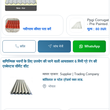
Ppgi Corrugat
- Pre Painted
Galvanized Ir
नवीनतम कीमत पता करें
मूल्य : 80 INR
White | Durabl
Thermal & So
Insulation Frie
Recyclable,
कॉल
जांच भेजें
WhatsApp
Maintenance F
Easy to Install
वाणिज्यिक भवनों के लिए उपयोग की जाने वाली आयताकार 6 मिमी ग्रे रंग की
एस्बेस्टस सीमेंट शीट
व्यापार प्रकार:
Supplier | Trading Company
शांतिलाल ल पटेल ट्रेडर्स पवत ल्टड.
भोपाल