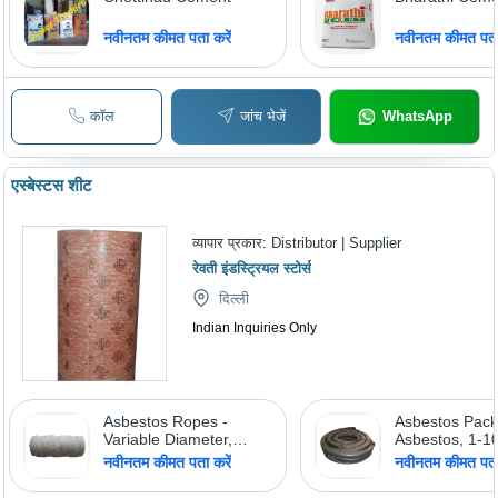
नवीनतम कीमत पता करें
नवीनतम कीमत पता 
कॉल
जांच भेजें
WhatsApp
एस्बेस्टस शीट
व्यापार प्रकार:
Distributor | Supplier
रेवती इंडस्ट्रियल स्टोर्स
दिल्ली
Indian Inquiries Only
Asbestos Ropes -
Asbestos Pack
Variable Diameter,
Asbestos, 1-
White | High Strength,
Thickness, 5
नवीनतम कीमत पता करें
नवीनतम कीमत पता 
Heat Resistant Up to
Width, Dark Gr
550Â°C, Durable,
g/cmÂ³ Density