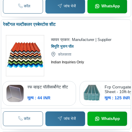
कॉल
जांच भेजें
WhatsApp
रेक्टेंगल मल्टीकलर एस्बेस्टोस शीट
व्यापार प्रकार:
Manufacturer | Supplier
बिभूति भुसन पॉल
कोलकाता
Indian Inquiries Only
रफ व्हाइट पॉलीकार्बोनेट शीट
Frp Corrugate
Sheet - 10ft-by
Light Green,
मूल्य : 44 INR
मूल्य : 125 INR
Thickness | Du
Fine Finished,
Coated, Weigh
कॉल
जांच भेजें
WhatsApp