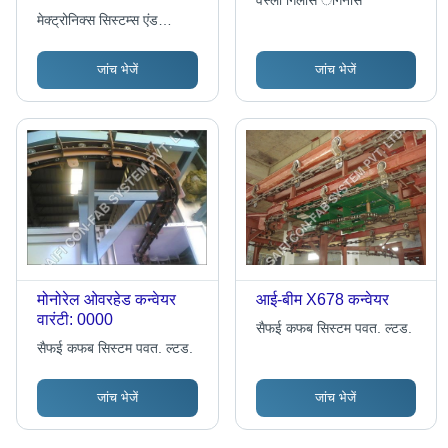
वेस्ली गिलास ेंगिनीर्स
मेक्ट्रोनिक्स सिस्टम्स एंड
सोलूशन्स
जांच भेजें
जांच भेजें
मोनोरेल ओवरहेड कन्वेयर
आई-बीम X678 कन्वेयर
वारंटी: 0000
सैफई कफब सिस्टम पवत. ल्टड.
सैफई कफब सिस्टम पवत. ल्टड.
जांच भेजें
जांच भेजें