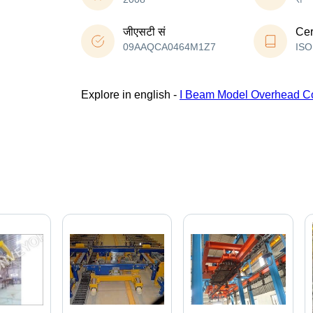
जीएसटी सं
Cer
09AAQCA0464M1Z7
ISO
Explore in english -
I Beam Model Overhead C