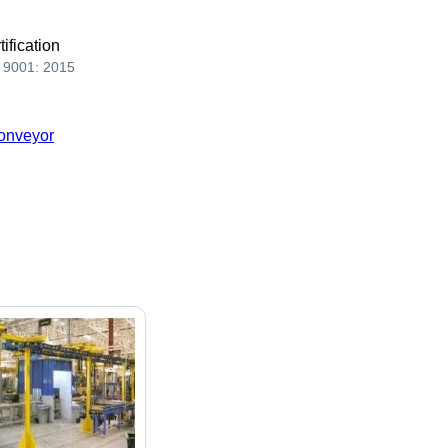
tification
 9001: 2015
onveyor