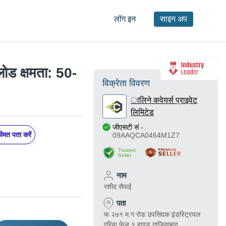
लॉग इन
साइन अप
ोड क्षमता: 50-
विक्रेता विवरण
ालिने कवेयर्स प्राइवेट
लिमिटेड
जीएसटी सं
-
मत पता करें
09AAQCA0464M1Z7
Trusted
Seller
नाम
रशीद सैफई
पता
फ २७१ म.ग रोड उपसिदक इंडस्ट्रियल
एरिया फेज १ हापुड़ गाज़ियाबाद, ,