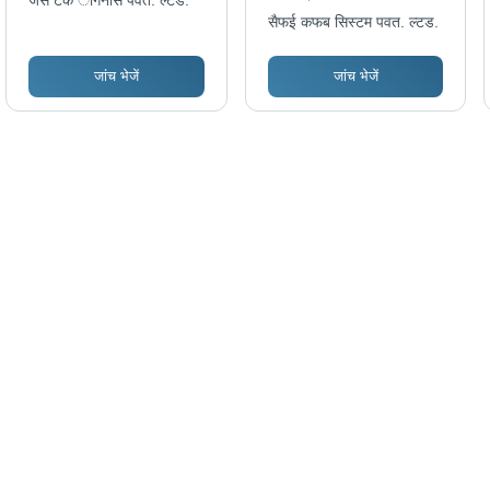
जैस टेक ेंगिनीर्स पवत. ल्टड.
ओवरहेड कन्वेयर
सैफई कफब सिस्टम पवत. ल्टड.
जांच भेजें
जांच भेजें