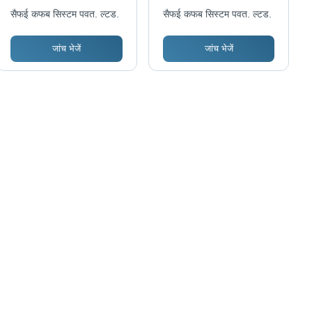
ओवरहेड कन्वेयर
आई-बीम ओवरहेड टाइप
सैफई कफब सिस्टम पवत. ल्टड.
सैफई कफब सिस्टम पवत. ल्टड.
कन्वेयर
जांच भेजें
जांच भेजें