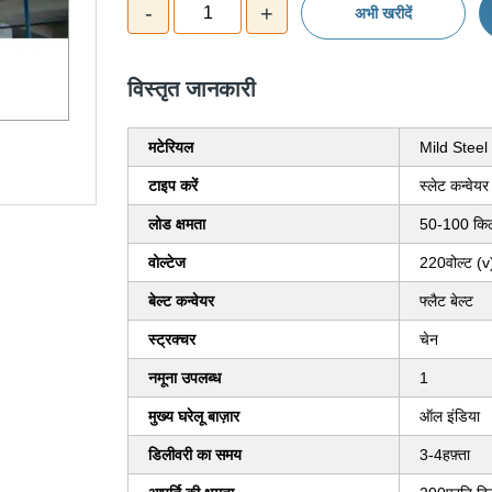
-
+
1
अभी खरीदें
विस्‍तृत जानकारी
मटेरियल
Mild Steel
टाइप करें
स्लेट कन्वेयर
लोड क्षमता
50-100 किलो
वोल्टेज
220वोल्ट (v
बेल्ट कन्वेयर
फ्लैट बेल्ट
स्ट्रक्चर
चेन
नमूना उपलब्ध
1
मुख्य घरेलू बाज़ार
ऑल इंडिया
डिलीवरी का समय
3-4हफ़्ता