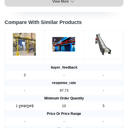
View More
Compare With Similar Products
buyer_feedback
3
-
-
response_rate
-
97.73
-
Minimum Order Quantity
1 टुकड़ा/टुकड़े
10
5
Price Or Price Range
-
-
-