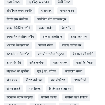
ड्रम लिफ्टर
इलेक्ट्रिक स्टेकर
कैंची लिफ्ट
औद्योगिक कंपन स्क्रीन
रोटामीटर
प्रवाह मीटर
रोटरी एयर कंप्रेसर
औद्योगिक ईटो स्टरलाइज़र
चावल पैकेजिंग मशीनें
कतरन मशीन
हैमर मिल
स्वचालित लेबलिंग मशीन
डीजल फोर्कलिफ्ट
हवाई कार्य मंच
भंडारण रैक प्रणाली
एपॉक्सी रेजि़न
माइल्ड स्टील बार
स्टेनलेस स्टील शीट
स्टेनलेस स्टील स्ट्रिप्स
बैग भरने की मशीनें
डामर के पौधे
स्लैट कन्वेयर
मरहम संयंत्र
ग्रहों के मिक्सर
महिलाओं की कुर्तियां
एल.ई.डी. बत्तियां
सीसीटीवी कैमरा
बॉल वाल्व
कैंसर रोधी दवा
हवा कंप्रेसर
अगरबत्तियां
सोलर लाइटें
माल लिफ्ट
विट्रिफाइड टाइल्स
स्टेनलेस स्टील कॉइल्स
पीवीसी पाइप्स
पीवीसी पाइप फिटिंग