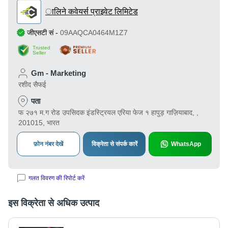
ालिने कवेयर्स प्राइवेट लिमिटेड
जीएसटी सं
-
09AAQCA0464M1Z7
Trusted
Seller
Gm - Marketing
रशीद सैफई
पता
फ २७१ म.ग रोड उपसिदक इंडस्ट्रियल एरिया फेज १ हापुड़ गाज़ियाबाद, ,
201015, भारत
फ़ोन नंबर देखें
विक्रेता से संपर्क कारें
WhatsApp
गलत विवरण की रिपोर्ट करें
इस विक्रेता से अधिक उत्पाद