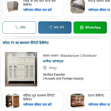
रसोई के लिए धोने योग्य बेस
फिटेड किचन कैबिन
कैबिनेट
नवीनतम कीमत पता करें
नवीनतम कीमत पता 
कॉल
जांच भेजें
WhatsApp
सफेद रंग का बाथरूम वैनिटी कैबिनेट
व्यापार प्रकार:
Manufacturer | Distributor
फर्नीचर कॉन्सेप्ट्स
जोधपुर
Verified Exporter
( Accepts only Foreign Inquiry)
सॉलिड वुड बाथरूम वैनिटी
दराज कैबिनेट
कैबिनेट
नवीनतम कीमत पता करें
नवीनतम कीमत पता 