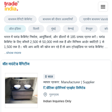
घमंड कैबिनेट
बाथरूम वैनिटी कैबिनेट
बाथरूम की दीवार अलमारियाँ
प्राचीन बाथरूम Vanities
ऑल इंडिया
दिल्ली
मुंबई
चेन्नई
बेंगलुरु
कोलका
भारत में घमंड कैबिनेट निर्माता, आपूर्तिकर्ता, और डीलरों से 185 उत्पाद प्राप्त करें। घमंड
कैबिनेट के लिए कीमतें 2,500 से 50,000 रुपये तक हैं और मिनिमम आर्डर क्वांटिटी 1 से
1,500 तक है। यदि आप आदि की खोज कर रहे हैं तो आप ट्रेडइंडिया पर घमंड कैबिनेट के
सबसे अच्छा विकल्प चुन सकते हैं। हम विभिन्न शहरों में घमंड कैबिनेट के विकल्प प्रदान
...
show more
करते हैं, जिनमें दिल्ली, मुंबई, चेन्नई, बेंगलुरु, कोलकाता और कई अन्य शहर शामिल हैं।
वॉल माउंटेड वैनिटीज
8
साल
व्यापार प्रकार:
Manufacturer | Supplier
िडेंटिका इंटीरियर्स प्राइवेट लिमिटेड
गुरुग्राम
Indian Inquiries Only