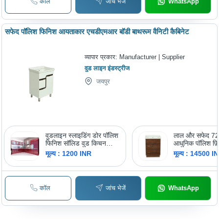
कॉल
जांच भेजें
WhatsApp
सफेद पॉलिश फिनिश आयताकार एचडीएमआर बॉडी बाथरूम वैनिटी कैबिनेट
व्यापार प्रकार:
Manufacturer | Supplier
वुड लाइन इंडस्ट्रीज
जयपुर
वुडलाइन स्लाइडिंग डोर पॉलिश
लाल और सफेद 72 
फिनिश सॉलिड वुड किचन
आधुनिक पॉलिश फ़
कैबिनेट्स
बाथरूम लकड़ी के व
मूल्य : 1200 INR
मूल्य : 14500 I
कॉल
जांच भेजें
WhatsApp