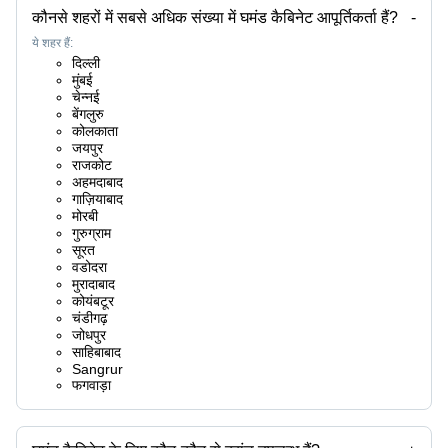
कौनसे शहरों में सबसे अधिक संख्या में घमंड कैबिनेट आपूर्तिकर्ता हैं?
-
ये शहर हैं:
दिल्ली
मुंबई
चेन्नई
बेंगलुरु
कोलकाता
जयपुर
राजकोट
अहमदाबाद
गाज़ियाबाद
मोरबी
गुरुग्राम
सूरत
वडोदरा
मुरादाबाद
कोयंबटूर
चंडीगढ़
जोधपुर
साहिबाबाद
Sangrur
फगवाड़ा