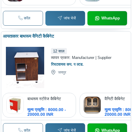
Matte Finish |
Stylish, Modula
Customizable,
Install, Space
कॉल
जांच भेजें
WhatsApp
Modern Desig
Professional
Installation, 1
Warranty
आयताकार बाथरूम वैनिटी कैबिनेट
12
साल
व्यापार प्रकार:
Manufacturer | Supplier
रिघटवायस कप. प ल्टड.
जयपुर
बाथरूम स्टोरेज कैबिनेट
वैनिटी कैबिनेट
मूल्य प्रवृत्ति : 8000.00 -
मूल्य प्रवृत्ति : 8
20000.00 INR
20000.00 INR
कॉल
जांच भेजें
WhatsApp