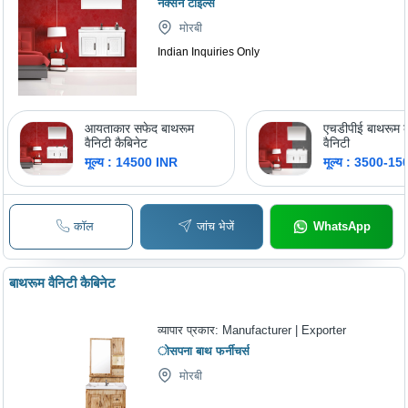
नेक्सन टाइल्स
मोरबी
Indian Inquiries Only
आयताकार सफेद बाथरूम
एचडीपीई बाथरूम 
वैनिटी कैबिनेट
वैनिटी
मूल्य : 14500 INR
मूल्य : 3500-1
कॉल
जांच भेजें
WhatsApp
बाथरूम वैनिटी कैबिनेट
व्यापार प्रकार:
Manufacturer | Exporter
ोसपना बाथ फर्नीचर्स
मोरबी