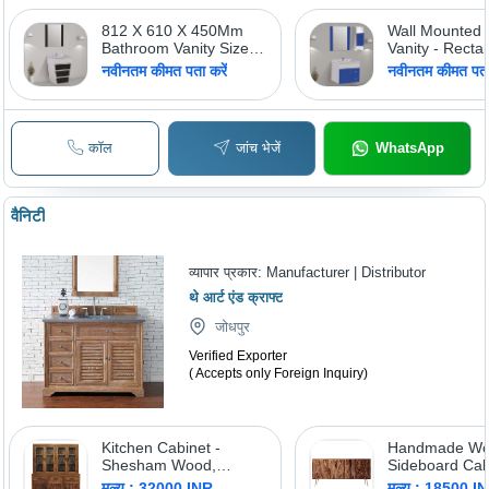
812 X 610 X 450Mm
Wall Mounted
Bathroom Vanity Size:
Vanity - Recta
As Per Requirement
Shape, Custo
नवीनतम कीमत पता करें
नवीनतम कीमत पता 
Options | Styl
Functional De
कॉल
जांच भेजें
WhatsApp
वैनिटी
व्यापार प्रकार:
Manufacturer | Distributor
थे आर्ट एंड क्राफ्ट
जोधपुर
Verified Exporter
( Accepts only Foreign Inquiry)
Kitchen Cabinet -
Handmade W
Shesham Wood,
Sideboard Cab
1524x609.6x1524 mm |
मूल्य : 32000 INR
मूल्य : 18500 I