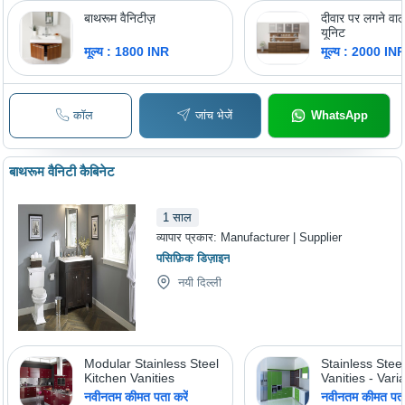
बाथरूम वैनिटीज़
दीवार पर लगने वाल
यूनिट
मूल्य : 1800 INR
मूल्य : 2000 IN
कॉल
जांच भेजें
WhatsApp
बाथरूम वैनिटी कैबिनेट
1
साल
व्यापार प्रकार:
Manufacturer | Supplier
पसिफ़िक डिज़ाइन
नयी दिल्ली
Modular Stainless Steel
Stainless Stee
Kitchen Vanities
Vanities - Vari
Dimensions, G
नवीनतम कीमत पता करें
नवीनतम कीमत पता 