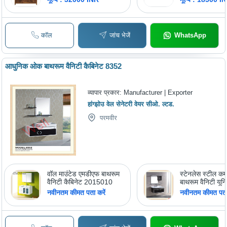
Elegant Design with
Glass Doors, Termite
and Crack Proof
Coating, Easy to Clean,
कॉल
जांच भेजें
WhatsApp
Durable, Handmade
Finish
आधुनिक ओक बाथरूम वैनिटी कैबिनेट 8352
व्यापार प्रकार:
Manufacturer | Exporter
हांग्झोउ वेल सेनेटरी वेयर सीओ. ल्टड.
परमवीर
वॉल माउंटेड एमडीएफ बाथरूम
स्टेनलेस स्टील कम
वैनिटी कैबिनेट 2015010
बाथरूम वैनिटी यून
नवीनतम कीमत पता करें
नवीनतम कीमत पता 