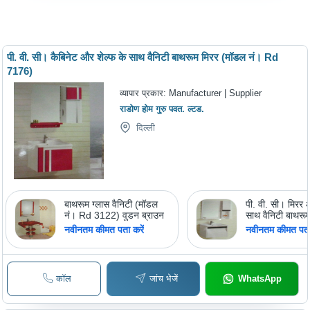
पी. वी. सी। कैबिनेट और शेल्फ के साथ वैनिटी बाथरूम मिरर (मॉडल नं। Rd
7176)
व्यापार प्रकार:
Manufacturer | Supplier
राडोण होम गुरु पवत. ल्टड.
दिल्ली
बाथरूम ग्लास वैनिटी (मॉडल
पी. वी. सी। मिरर 
नं। Rd 3122) वुडन ब्राउन
साथ वैनिटी बाथरूम
(मॉडल नं। Rd 7
नवीनतम कीमत पता करें
नवीनतम कीमत पता 
कॉल
जांच भेजें
WhatsApp