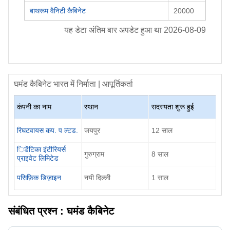
बाथरूम वैनिटी कैबिनेट
20000
यह डेटा अंतिम बार अपडेट हुआ था
2026-08-09
घमंड कैबिनेट
भारत में निर्माता | आपूर्तिकर्ता
कंपनी का नाम
स्थान
सदस्यता शुरू हुई
रिघटवायस कप. प ल्टड.
जयपुर
12
साल
िडेंटिका इंटीरियर्स
गुरुग्राम
8
साल
प्राइवेट लिमिटेड
पसिफ़िक डिज़ाइन
नयी दिल्ली
1
साल
संबंधित प्रश्न :
घमंड कैबिनेट