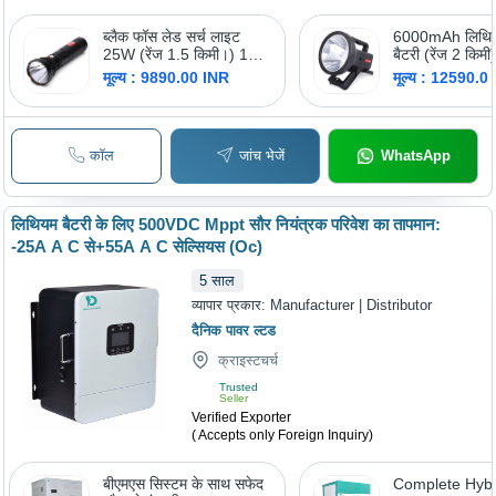
ब्लैक फॉस लेड सर्च लाइट
6000mAh लिथि
25W (रेंज 1.5 किमी।) 15
बैटरी (रेंज 2 किमी)
Ah लिथियम-आयन बैटरी के
एलईडी सर्च लाइ
मूल्य : 9890.00 INR
मूल्य : 12590.0
साथ
स्वीकृत
कॉल
जांच भेजें
WhatsApp
लिथियम बैटरी के लिए 500VDC Mppt सौर नियंत्रक परिवेश का तापमान:
-25A A C से+55A A C सेल्सियस (Oc)
5
साल
व्यापार प्रकार:
Manufacturer | Distributor
दैनिक पावर ल्टड
क्राइस्टचर्च
Trusted
Seller
Verified Exporter
( Accepts only Foreign Inquiry)
बीएमएस सिस्टम के साथ सफेद
Complete Hybr