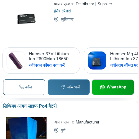
वोल्ट (V)
व्यापार प्रकार:
Distributor | Supplier
हुंसेर ट्रेडर्स
लुधियाना
Humser 37V Lithium
Humser Mg 4L
Ion 2600Mah 18650
Lithium Ion 37
Rechargeable With Tip
3000Mah
नवीनतम कीमत पता करें
नवीनतम कीमत पता 
Battery In Ludhiana
Rechargeable 
Humser Traders, Model
Ludhiana Hum
Name/Number: HT-
Traders,
HEWI3.7V2600
Usage/Applicat
कॉल
जांच भेजें
WhatsApp
RTK,GPS,Dat
Controller 20
Battery
लिथियम आयन लाइफ Po4 बैटरी
व्यापार प्रकार:
Manufacturer
पुणे