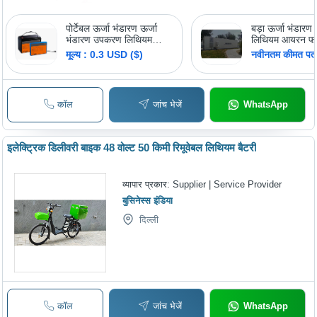
पोर्टेबल ऊर्जा भंडारण ऊर्जा
बड़ा ऊर्जा भंडारण 
भंडारण उपकरण लिथियम
लिथियम आयरन फॉस
आयरन फॉस्फेट बैटरी श्रृंखला
मूल्य : 0.3 USD ($)
नवीनतम कीमत पता 
कॉल
जांच भेजें
WhatsApp
इलेक्ट्रिक डिलीवरी बाइक 48 वोल्ट 50 किमी रिमूवेबल लिथियम बैटरी
व्यापार प्रकार:
Supplier | Service Provider
बुसिनेस्स इंडिया
दिल्ली
कॉल
जांच भेजें
WhatsApp