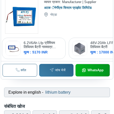
व्यापार प्रकार:
Manufacturer | Supplier
अटक ेनेर्गीएस सिस्टम प्राइवेट लिमिटेड
नोएडा
6.2V6Ah Lfp प्रीमियम
48V-20Ah LFP प
लिथियम बैटरी नाममात्र
लिथियम बैटरी
वोल्टेज: 25.6 वोल्ट (V)
मूल्य : 5170 INR
मूल्य : 17000 I
कॉल
जांच भेजें
WhatsApp
Explore in english
-
lithium battery
संबंधित खोज