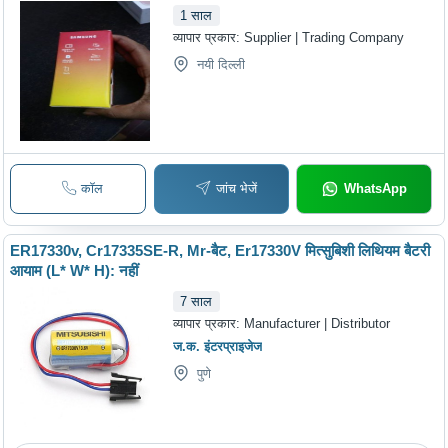
1
साल
व्यापार प्रकार:
Supplier | Trading Company
नयी दिल्ली
कॉल
जांच भेजें
WhatsApp
ER17330v, Cr17335SE-R, Mr-बैट, Er17330V मित्सुबिशी लिथियम बैटरी
आयाम (L* W* H): नहीं
7
साल
व्यापार प्रकार:
Manufacturer | Distributor
ज.क. इंटरप्राइजेज
पुणे