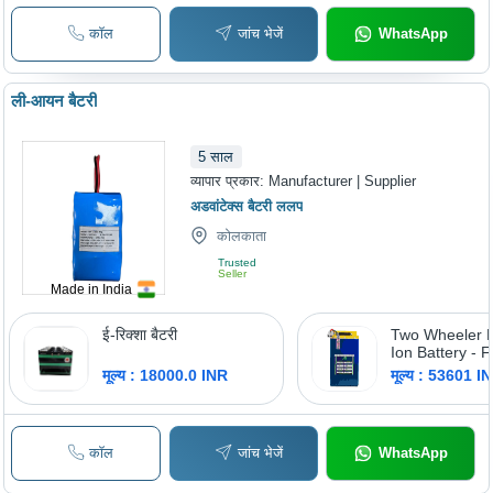
कॉल
जांच भेजें
WhatsApp
ली-आयन बैटरी
5
साल
व्यापार प्रकार:
Manufacturer | Supplier
अडवांटेक्स बैटरी ललप
कोलकाता
Trusted
Seller
Made in India
ई-रिक्शा बैटरी
Two Wheeler L
Ion Battery - 
Fast Charging
मूल्य : 18000.0 INR
मूल्य : 53601 I
कॉल
जांच भेजें
WhatsApp