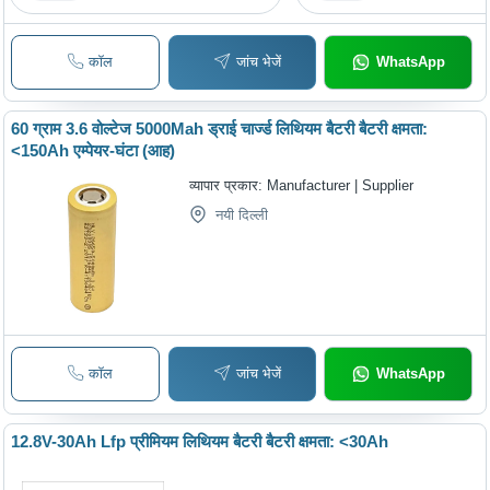
Voltage Protection Over
Voltage Protec
Current Protection
Current Protec
Short Circuit Protection
Short Circuit P
कॉल
जांच भेजें
WhatsApp
High Temperature
High Temperat
Protection Low
Protection Lo
Temperature Protection
Temperature P
Soft Switch Soc
Soft Switch So
60 ग्राम 3.6 वोल्टेज 5000Mah ड्राई चार्ज्ड लिथियम बैटरी बैटरी क्षमता:
Display- Optional
Balance Funct
<150Ah एम्पेयर-घंटा (आह)
Communication Can
2.0
व्यापार प्रकार:
Manufacturer | Supplier
नयी दिल्ली
कॉल
जांच भेजें
WhatsApp
12.8V-30Ah Lfp प्रीमियम लिथियम बैटरी बैटरी क्षमता: <30Ah