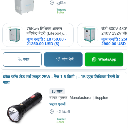
युइकिंग
Trusted
Seller
75Kwh लिथियम आयरन
सैंडी 600V 480
फॉस्फेट बैटरी (Lifepo4)
240V 192V सोल
एनर्जी स्टोरेज 614V 200Ah
Lifepo4 बैटरी 3
मूल्य प्रवृत्ति : 18750.00 -
मूल्य प्रवृत्ति : 2
लिथियम बैटरी Bms सिस्टम
साइकिल बिल्ट इन
21250.00 USD ($)
2900.00 USD 
क्षमता के साथ: 10Kwh-
बैटरी कैबिनेट आया
500Kwh
(L*W*H) के साथ
86 सेंटीमीटर (C
कॉल
जांच भेजें
WhatsApp
ब्लैक फॉस लेड सर्च लाइट 25W - रेंज 1.5 किमी। - 15 एएच लिथियम बैटरी के
साथ
13
साल
व्यापार प्रकार:
Manufacturer | Supplier
फ्यूचर एनर्जी
नयी दिल्ली
Trusted
Seller