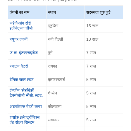
कंपनी का नाम
स्थान
सदस्यता शुरू हुई
जहेजिआंग संदी
युइकिंग
15
साल
इलेक्ट्रिक सीओ.
फ्यूचर एनर्जी
नयी दिल्ली
13
साल
ज.क. इंटरप्राइजेज
पुणे
7
साल
स्मार्टच बैटरी
रायगढ़
7
साल
दैनिक पावर ल्टड
क्राइस्टचर्च
5
साल
शेन्ज़ीन फोरलिंकों
शेन्ज़ेन
5
साल
टेक्नोलॉजी सीओ. ल्टड.
अडवांटेक्स बैटरी ललप
कोलकाता
5
साल
शशांक इलेक्ट्रॉनिक्स
लखनऊ
5
साल
एंड सोलर सिस्टम