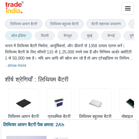
लिथियम बैटरी
लिथियम आयन बैटरी
लिथियम बहुलक बैटरी
बैटरी सहायक उपकरण
लैप
ऑल इंडिया
दिल्ली
बेंगलुरु
मुंबई
चेन्नई
पुणे
भारत में लिथियम बैटरी निर्माता, आपूर्तिकर्ता, और डीलरों से 1358 उत्पाद प्राप्त करें।
लिथियम बैटरी के लिए कीमतें 115 से 1,25,000 रुपये तक हैं और मिनिमम आर्डर क्वांटिटी
1 से 50,000 तक है। यदि आप आदि की खोज कर रहे हैं तो आप ट्रेडइंडिया पर लिथियम
बैटरी के सबसे अच्छा विकल्प चुन सकते हैं। हम विभिन्न शहरों में लिथियम बैटरी के विकल्प
...
show more
प्रदान करते हैं, जिनमें दिल्ली, बेंगलुरु, मुंबई, चेन्नई, पुणे और कई अन्य शहर शामिल हैं।
शीर्ष श्रेणियाँ :
लिथियम बैटरी
लिथियम आयन बैटरी
प्राथमिक बैटरी
लिथियम बहुलक बैटरी
मोबाइल बैट
लिथियम आयन बैटरी पैक क्षमता: 2Ah