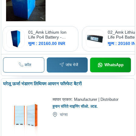
01_Amk Lithium Ion
02_Amk Lithiu
Life Po4 Battery -
Life Po4 Batter
Nominal Voltage: 72Volt
Nominal Volta
मूल्य : 20160.00 INR
मूल्य : 20160 I
12Ah Volt (V)
कॉल
जांच भेजें
WhatsApp
घरेलू ऊर्जा भंडारण लिथियम आयरन फॉस्फेट बैटरी
व्यापार प्रकार:
Manufacturer | Distributor
हुनान संरिते माइनिंग सीओ. ल्टड.
चांग्शा