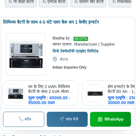
नी सीडी बैटरी
एम्प्टेक बैटरी
एमरॉन सौर बैटरी
रिचार्जेबल ल
लिथियम बैटरी के साथ 4-5 घंटे पावर बैक अप 1 केवीए इन्वर्टर
रिस्पॉन्स रेट :
99.07
%
व्यापार प्रकार:
Manufacturer | Supplier
लिपो टेक्नोलॉजी प्राइवेट लिमिटेड
बोटाड
Indian Inquiries Only
घर के लिए 2 kWh लिथियम
होम इनवर्टर के लि
बैटरी के साथ 2 kVA सोलर
बैटरी 80 Ah - 1
इन्वर्टर
घंटा
मूल्य प्रवृत्ति : 65000.00 -
मूल्य प्रवृत्ति : 
95000.00 INR
30000.00 INR
कॉल
जांच भेजें
WhatsApp