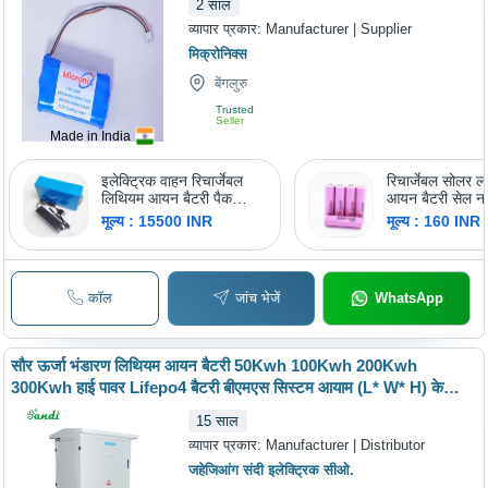
2
साल
व्यापार प्रकार:
Manufacturer | Supplier
मिक्रोनिक्स
बेंगलुरु
Trusted
Seller
Made in India
इलेक्ट्रिक वाहन रिचार्जेबल
रिचार्जेबल सोलर 
लिथियम आयन बैटरी पैक
आयन बैटरी सेल ना
वोल्टेज: 25.9-72 वोल्ट (V)
वोल्टेज: 3.7 वोल्ट
मूल्य : 15500 INR
मूल्य : 160 INR
कॉल
जांच भेजें
WhatsApp
सौर ऊर्जा भंडारण लिथियम आयन बैटरी 50Kwh 100Kwh 200Kwh
300Kwh हाई पावर Lifepo4 बैटरी बीएमएस सिस्टम आयाम (L* W* H) के
साथ: 55* 55* 86 सेंटीमीटर (Cm)
15
साल
व्यापार प्रकार:
Manufacturer | Distributor
जहेजिआंग संदी इलेक्ट्रिक सीओ.