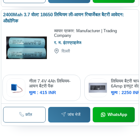
2400Mah 3.7 वोल्ट 18650 लिथियम ली-आयन रिचार्जेबल बैटरी आवेदन:
औद्योगिक
व्यापार प्रकार:
Manufacturer | Trading
Company
र. म. इंटरप्राइजेज
दिल्ली
नीला 7.4V 4Ah लिथियम-
लिथियम बैटरी चार
आयन बैटरी पैक
6Amp इनपुट वोल्
240 वोल्ट (V)
मूल्य : 415 INR
मूल्य : 2250 IN
कॉल
जांच भेजें
WhatsApp