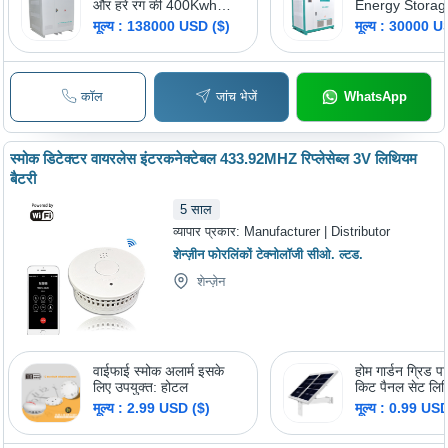
और हरे रंग की 400Kwh
Energy Stora
Lifepo4 लिथियम आयन बैटरी
20Kw 30Kw 5
मूल्य : 138000 USD ($)
मूल्य : 30000 U
100Kw 150Kw
1Mw Off On Gr
System With L
Battery - Colo
कॉल
जांच भेजें
WhatsApp
And Green
स्मोक डिटेक्टर वायरलेस इंटरकनेक्टेबल 433.92MHZ रिप्लेसेब्ल 3V लिथियम
बैटरी
5
साल
व्यापार प्रकार:
Manufacturer | Distributor
शेन्ज़ीन फोरलिंकों टेक्नोलॉजी सीओ. ल्टड.
शेन्ज़ेन
वाईफाई स्मोक अलार्म इसके
होम गार्डन ग्रिड प
लिए उपयुक्त: होटल
किट पैनल सेट लिथ
इन्वर्टर यूपीएस के 
मूल्य : 2.99 USD ($)
मूल्य : 0.99 US
Dc12V 5V मिनी 
एनर्जी सिस्टम अप्स