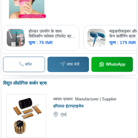
होल्डर उपयोग के साथ
माइक्रोफाइबर और
सिलिकॉन फ्लेक्स टॉयलेट ब्रश:
फैन क्लीनिंग ब्रश
बाथरूम
मूल्य : 75 INR
मूल्य : 175 INR
कॉल
जांच भेजें
WhatsApp
विद्युत औद्योगिक कार्बन ब्रश
व्यापार प्रकार:
Manufacturer | Supplier
हरिलाल इंटरप्राइजेज
मुंबई