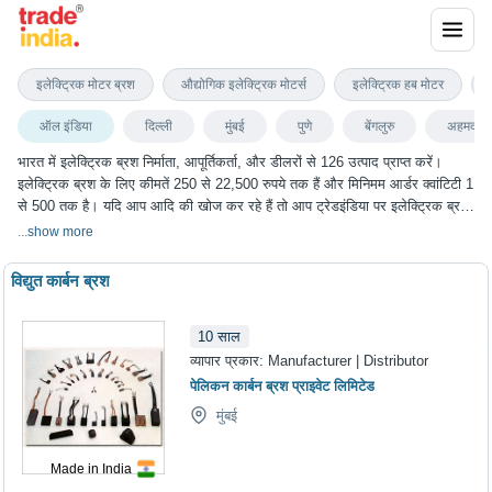
इलेक्ट्रिक ब्रश
इलेक्ट्रिक मोटर ब्रश
औद्योगिक इलेक्ट्रिक मोटर्स
इलेक्ट्रिक हब मोटर
ऑल इंडिया
दिल्ली
मुंबई
पुणे
बेंगलुरु
अहमदाबा
भारत में इलेक्ट्रिक ब्रश निर्माता, आपूर्तिकर्ता, और डीलरों से 126 उत्पाद प्राप्त करें।
इलेक्ट्रिक ब्रश के लिए कीमतें 250 से 22,500 रुपये तक हैं और मिनिमम आर्डर क्वांटिटी 1
से 500 तक है। यदि आप आदि की खोज कर रहे हैं तो आप ट्रेडइंडिया पर इलेक्ट्रिक ब्रश
के सबसे अच्छा विकल्प चुन सकते हैं। हम विभिन्न शहरों में इलेक्ट्रिक ब्रश के विकल्प प्रदान
...
show more
करते हैं, जिनमें दिल्ली, मुंबई, पुणे, बेंगलुरु, अहमदाबाद और कई अन्य शहर शामिल हैं।
विद्युत कार्बन ब्रश
10
साल
व्यापार प्रकार:
Manufacturer | Distributor
पेलिकन कार्बन ब्रश प्राइवेट लिमिटेड
मुंबई
Made in India