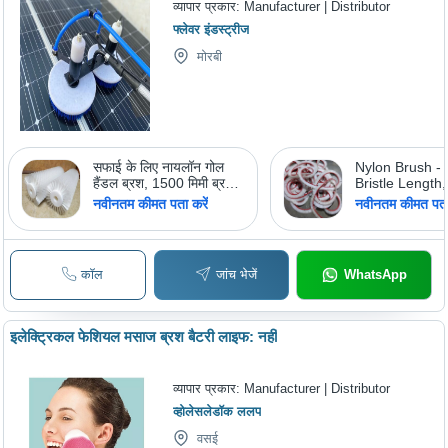
व्यापार प्रकार:
Manufacturer | Distributor
फ्लेवर इंडस्ट्रीज
मोरबी
सफाई के लिए नायलॉन गोल
Nylon Brush 
हैंडल ब्रश, 1500 मिमी ब्रश
Bristle Lengt
की लंबाई ग्रेड: अभिकर्मक ग्रेड
Stiffness, Red
नवीनतम कीमत पता करें
नवीनतम कीमत पता 
Bristles for Eff
Cleaning
कॉल
जांच भेजें
WhatsApp
इलेक्ट्रिकल फेशियल मसाज ब्रश बैटरी लाइफ: नहीं
व्यापार प्रकार:
Manufacturer | Distributor
व्होलेसलेडॉक ललप
वसई