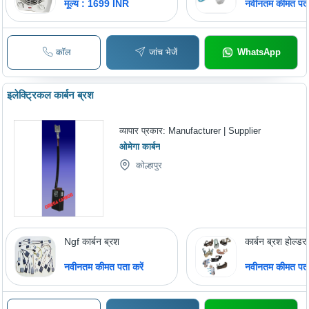
Watt, White Color With
Operated | Du
मूल्य : 1699 INR
नवीनतम कीमत पता 
Cord Winder &
Heads, Deep
Overheat Protection
Cleansing, Ge
Exfoliation, W
कॉल
जांच भेजें
WhatsApp
इलेक्ट्रिकल कार्बन ब्रश
व्यापार प्रकार:
Manufacturer | Supplier
ओमेगा कार्बन
कोल्हापुर
Ngf कार्बन ब्रश
कार्बन ब्रश होल्डर
नवीनतम कीमत पता करें
नवीनतम कीमत पता 