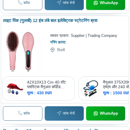
कॉल
जांच भेजें
WhatsApp
लाइट पिंक (गुलाबी) 12 इंच लंबे बाल इलेक्ट्रिक स्ट्रेटनिंग ब्रश
व्यापार प्रकार:
Supplier | Trading Company
रनिंग फ़ास्ट
दिल्ली
42X10X13 Cm 40 वॉट
मैनुअल 375X39
प्लास्टिक मैनुअल कॉर्डेड
एमएम और 240 वोल
इलेक्ट्रिक बॉडी मसाजर
पेंट मशीन
मूल्य : 430 INR
मूल्य : 1500 IN
डॉल्फिन बैटरी लाइफ़: 4 घंटे
कॉल
जांच भेजें
WhatsApp