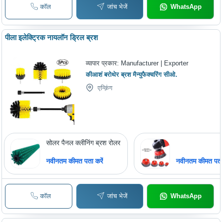
कॉल
जांच भेजें
WhatsApp
पीला इलेक्ट्रिक नायलॉन ड्रिल ब्रश
व्यापार प्रकार:
Manufacturer | Exporter
कीआशं बरोथेर ब्रश मैन्युफैक्चरिंग सीओ.
एन्क़िंग
सोलर पैनल क्लीनिंग ब्रश रोलर
नवीनतम कीमत पता करें
नवीनतम कीमत पता 
कॉल
जांच भेजें
WhatsApp