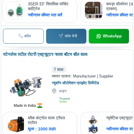
35ER EF सिरामिक फॉसेट
कपड़ा वॉलपेपर (ऊर्
कार्ट्रिज
प्रकार)
नवीनतम कीमत पता करें
नवीनतम कीमत पता 
कॉल
जांच भेजें
WhatsApp
स्टेनलेस स्टील रोटरी एक्ट्यूएटर फ्लश बॉटम बॉल वाल्व
7
साल
व्यापार प्रकार:
Manufacturer | Supplier
न्यूकॉन ऑटोमेशन प्राइवेट लिमिटेड
थाइन
Trusted
Seller
Made in India
ब्लैक कंट्रोल वाल्व ट्रैवल
न्यूमेटिक एक्ट्यूएट
स्टॉपर
मूल्य : 1000 INR
नवीनतम कीमत पता 