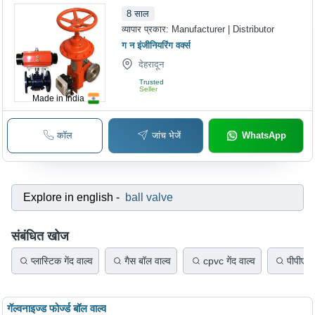
8
साल
व्यापार प्रकार:
Manufacturer | Distributor
ग न इंजीनियरिंग वर्क्स
देहरादून
Trusted
Seller
Made in India
कॉल
जांच भेजें
WhatsApp
Explore in english
-
ball valve
संबंधित खोज
प्लास्टिक गेंद वाल्व
गैस बॉल वाल्व
cpvc गेंद वाल्व
पीपीएच ग
गॅल्वनाइज्ड फोर्ज्ड बॉल वाल्व