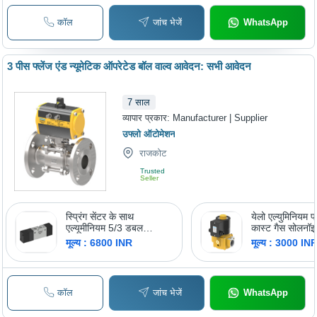
कॉल
जांच भेजें
WhatsApp
3 पीस फ्लेंज एंड न्यूमेटिक ऑपरेटेड बॉल वाल्व आवेदन: सभी आवेदन
7
साल
व्यापार प्रकार:
Manufacturer | Supplier
उफ्लो ऑटोमेशन
राजकोट
Trusted
Seller
स्प्रिंग सेंटर के साथ
येलो एल्युमिनियम प
एल्यूमीनियम 5/3 डबल
कास्ट गैस सोलनॉइ
एक्सटर्नल पायलट ऑपरेटेड
मूल्य : 6800 INR
मूल्य : 3000 IN
वाल्व
कॉल
जांच भेजें
WhatsApp