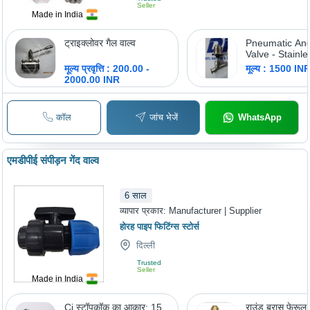
Seller
Made in India
ट्राइक्लोवर गैल वाल्व
Pneumatic Ang
Valve - Stainle
Standard Size,
मूल्य प्रवृत्ति : 200.00 -
मूल्य : 1500 IN
Color | High P
2000.00 INR
Manual Operat
Industrial Wat
कॉल
जांच भेजें
WhatsApp
एमडीपीई संपीड़न गेंद वाल्व
6
साल
व्यापार प्रकार:
Manufacturer | Supplier
होरह पाइप फिटिंग्स स्टोर्स
दिल्ली
Trusted
Seller
Made in India
Ci स्टॉपकॉक का आकार: 15
राउंड ब्रास फेरूल