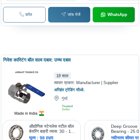
कॉल
जांच भेजें
WhatsApp
निवेश कास्टिंग बॉल वाल्व दबाव: उच्च दबाव
18
साल
व्यापार प्रकार:
Manufacturer | Supplier
अरिहंत ट्रेडिंग सीओ.
मुंबई
Trusted
Seller
Made in India
औद्योगिक स्टेनलेस स्टील बॉल
Deep Groove B
बेयरिंग बाहरी व्यास: 30 - 180
Bearing - 25.
मिलीमीटर (मिमी)
Inside Diamete
मूल्य : 98 INR
नवीनतम कीमत पता 