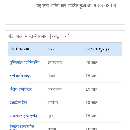
यह डेटा अंतिम बार अपडेट हुआ था
2026-08-09
बॉल वाल्व
भारत में निर्माता | आपूर्तिकर्ता
कंपनी का नाम
स्थान
सदस्यता शुरू हुई
यूनिवर्सल इंजीनियरिंग
अहमदाबाद
20
साल
श्री दर्शन पाइप्स
भिवंडी
19
साल
हितेश एप्लीकेटर
अहमदाबाद
19
साल
एआईएम टेक
जालंधर
19
साल
पायनियर इंडस्ट्रीज
मुंबई
19
साल
वेक्टस इंडस्ट्रीज
नोएडा
18
साल