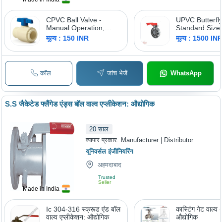
CPVC Ball Valve -
UPVC Butterfly
Manual Operation,
Standard Size
Standard Size , White
Color | Industr
मूल्य : 150 INR
मूल्य : 1500 IN
Color, For Industrial
Media Usage, 
Water Applications
UPVC Materia
कॉल
जांच भेजें
WhatsApp
S.S जैकेटेड फ्लैंगेड एंड्स बॉल वाल्व एप्लीकेशन: औद्योगिक
20
साल
व्यापार प्रकार:
Manufacturer | Distributor
यूनिवर्सल इंजीनियरिंग
अहमदाबाद
Trusted
Seller
Made in India
Ic 304-316 स्क्रूड एंड बॉल
कास्टिंग गेट वाल्व 
वाल्व एप्लीकेशन: औद्योगिक
औद्योगिक