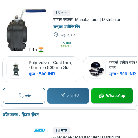
13
साल
व्यापार प्रकार:
Manufacturer | Distributor
सम्राट इंजीनियरिंग
अहमदाबाद
Trusted
Seller
Made in India
Pulp Valve - Cast Iron,
फोर्ज्ड स्टील बॉल 
40mm to 500mm Size,
वाल्व
Green | Rust Resistant,
मूल्य : 500 INR
मूल्य : 500 INR
Leak-proof, Easy to
Maintain, Self-cleaning
Design
कॉल
जांच भेजें
WhatsApp
बॉल वाल्व - हिडन हैंडल
18
साल
व्यापार प्रकार:
Manufacturer | Distributor