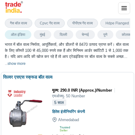
बॉल वाल्व
गैस बॉल वाल्व
Cpvc गेंद वाल्व
पीपीएच गेंद वाल्व
Hdpe Flanged End
ऑल इंडिया
मुंबई
दिल्ली
चेन्नई
पुणे
कोलकाता
भारत में बॉल वाल्व निर्माता, आपूर्तिकर्ता, और डीलरों से 8470 उत्पाद प्राप्त करें। बॉल वाल्व
के लिए कीमतें 100 से 45,000 रुपये तक हैं और मिनिमम आर्डर क्वांटिटी 1 से 1,000 तक
है। यदि आप आदि की खोज कर रहे हैं तो आप ट्रेडइंडिया पर बॉल वाल्व के सबसे अच्छा
विकल्प चुन सकते हैं। हम विभिन्न शहरों में बॉल वाल्व के विकल्प प्रदान करते हैं, जिनमें मुंबई,
...
show more
दिल्ली, चेन्नई, पुणे, कोलकाता और कई अन्य शहर शामिल हैं।
सिल्वर एसएस स्क्रूड बॉल वाल्व
मूल्य
:
290.0 INR (Approx.)
/
Number
एमओक्यू
-
50
Number
5
साल
हितेश इंजीनियरिंग कंपनी
Ahmedabad
Trusted
Seller