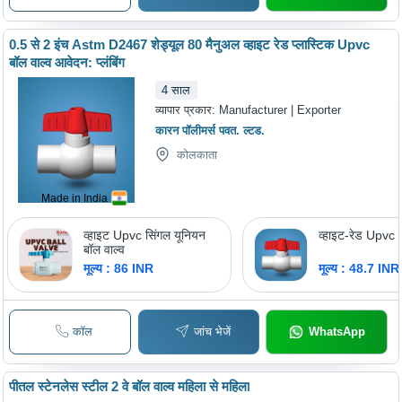
0.5 से 2 इंच Astm D2467 शेड्यूल 80 मैनुअल व्हाइट रेड प्लास्टिक Upvc
बॉल वाल्व आवेदन: प्लंबिंग
4
साल
व्यापार प्रकार:
Manufacturer | Exporter
कारन पॉलीमर्स पवत. ल्टड.
कोलकाता
Made in India
व्हाइट Upvc सिंगल यूनियन
व्हाइट-रेड Upvc ब
बॉल वाल्व
मूल्य : 86 INR
मूल्य : 48.7 INR
कॉल
जांच भेजें
WhatsApp
पीतल स्टेनलेस स्टील 2 वे बॉल वाल्व महिला से महिला