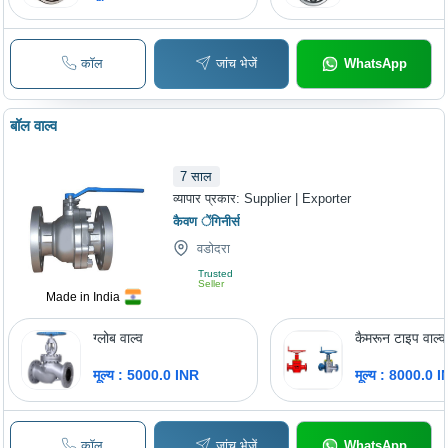
mm Outside Di
15.0 mm Width
Supreme Quali
Optimum Stren
कॉल
जांच भेजें
WhatsApp
Anti-corrosive,
Use
बॉल वाल्व
7
साल
व्यापार प्रकार:
Supplier | Exporter
कैवण ेंगिनीर्स
वडोदरा
Trusted
Seller
Made in India
ग्लोब वाल्व
कैमरून टाइप वाल्व
मूल्य : 5000.0 INR
मूल्य : 8000.0 
कॉल
जांच भेजें
WhatsApp