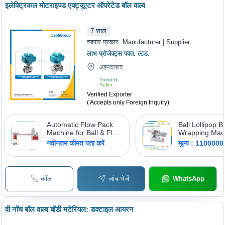
इलेक्ट्रिकल मोटराइज्ड एक्ट्यूएटर ऑपरेटेड बॉल वाल्व
7
साल
व्यापार प्रकार:
Manufacturer | Supplier
लाभ प्रोजेक्ट्स पवत. ल्टड.
अहमदाबाद
Trusted
Seller
Verified Exporter
( Accepts only Foreign Inquiry)
Automatic Flow Pack
Ball Lollipop 
Machine for Ball & Flat
Wrapping Mac
Lollipop - Steel,
नवीनतम कीमत पता करें
मूल्य : 110000
Variable Size, Electric
Power | Smooth
Operation, Easy Setup,
Low Noise, Stacker
कॉल
जांच भेजें
WhatsApp
Compatible
वी नॉच बॉल वाल्व बॉडी मटेरियल: डक्टाइल आयरन