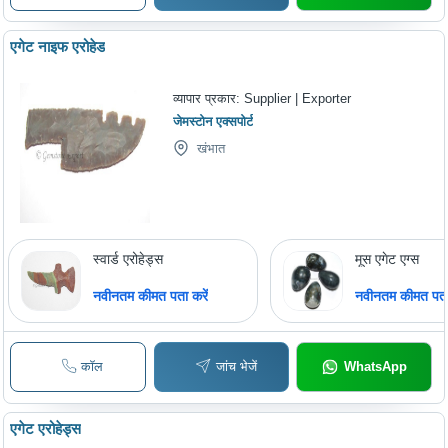
एगेट नाइफ एरोहेड
व्यापार प्रकार:
Supplier | Exporter
जेमस्टोन एक्सपोर्ट
खंभात
स्वार्ड एरोहेड्स
मूस एगेट एग्स
नवीनतम कीमत पता करें
नवीनतम कीमत पता 
कॉल
जांच भेजें
WhatsApp
एगेट एरोहेड्स