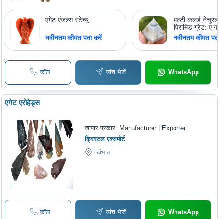
एगेट एंजल्स स्टेच्यू
मल्टी कलर्ड नेचुरल
पिरामिड ग्रेड: ए ग्
नवीनतम कीमत पता करें
नवीनतम कीमत पता 
कॉल
जांच भेजें
WhatsApp
एगेट एरोहेड्स
व्यापार प्रकार:
Manufacturer | Exporter
क्रिस्टल एक्सपोर्ट
खंभात
कॉल
जांच भेजें
WhatsApp