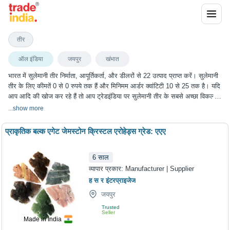
सुलेमानी तीर
तीर
ऑल इंडिया
जयपुर
खंभात
भारत में सुलेमानी तीर निर्माता, आपूर्तिकर्ता, और डीलरों से 22 उत्पाद प्राप्त करें। सुलेमानी
तीर के लिए कीमतें 0 से 0 रुपये तक हैं और मिनिमम आर्डर क्वांटिटी 10 से 25 तक है। यदि
आप आदि की खोज कर रहे हैं तो आप ट्रेडइंडिया पर सुलेमानी तीर के सबसे अच्छा विकल्प
चुन सकते हैं। हम विभिन्न शहरों में सुलेमानी तीर के विकल्प प्रदान करते हैं, जिनमें जयपुर,
...
show more
खंभात और कई अन्य शहर शामिल हैं।
प्राकृतिक बल्क एगेट जेमस्टोन क्रिस्टल एरोहेड्स ग्रेड: एएए
6
साल
व्यापार प्रकार:
Manufacturer | Supplier
ह स र इंटरप्राइजेज
जयपुर
Trusted
Seller
Made in India