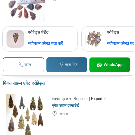
एरोहेड्स पेंडेंट
एरोहेड्स
नवीनतम कीमत पता करें
नवीनतम कीमत पता 
कॉल
जांच भेजें
WhatsApp
मिक्स साइज एगेट एरोहेड्स
व्यापार प्रकार:
Supplier | Exporter
एगेट स्टोन एक्सपोर्ट
खंभात