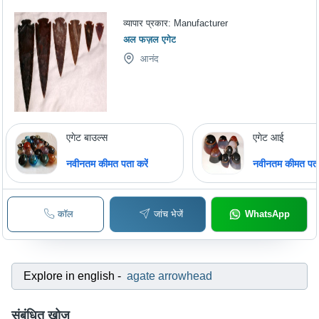
व्यापार प्रकार:
Manufacturer
अल फज़ल एगेट
आनंद
एगेट बाउल्स
एगेट आई
नवीनतम कीमत पता करें
नवीनतम कीमत पता 
कॉल
जांच भेजें
WhatsApp
Explore in english
-
agate arrowhead
संबंधित खोज