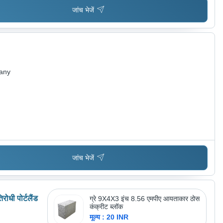
जांच भेजें
pany
जांच भेजें
रोधी पोर्टलैंड
ग्रे 9X4X3 इंच 8.56 एमपीए आयताकार ठोस
कंक्रीट ब्लॉक
मूल्य : 20 INR