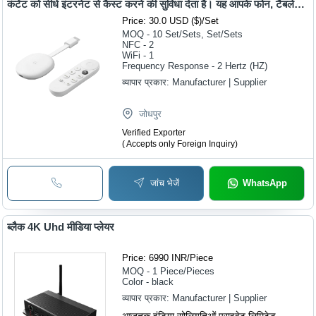
कंटेंट को सीधे इंटरनेट से कैस्ट करने की सुविधा देता है। यह आपके फोन, टैबलेट
या कंप्यूटर से वीडियो, म्यूजिक और अन्य मीडिया को बड़ी स्क्रीन पर आसानी से
Price: 30.0 USD ($)
/
Set
दिखाता है।
MOQ - 10
Set/Sets, Set/Sets
NFC - 2
WiFi - 1
Frequency Response - 2 Hertz (HZ)
व्यापार प्रकार:
Manufacturer | Supplier
जोधपुर
Verified Exporter
( Accepts only Foreign Inquiry)
जांच भेजें
WhatsApp
ब्लैक 4K Uhd मीडिया प्लेयर
Price: 6990 INR
/
Piece
MOQ - 1
Piece/Pieces
Color - black
व्यापार प्रकार:
Manufacturer | Supplier
आज़तक इंडिया सोलियतिओं प्राइवेट लिमिटेड