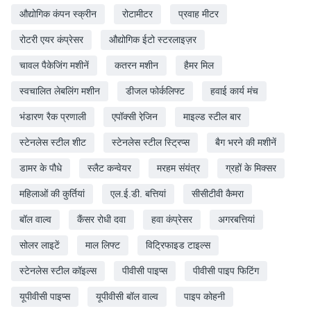
औद्योगिक कंपन स्क्रीन
रोटामीटर
प्रवाह मीटर
रोटरी एयर कंप्रेसर
औद्योगिक ईटो स्टरलाइज़र
चावल पैकेजिंग मशीनें
कतरन मशीन
हैमर मिल
स्वचालित लेबलिंग मशीन
डीजल फोर्कलिफ्ट
हवाई कार्य मंच
भंडारण रैक प्रणाली
एपॉक्सी रेजि़न
माइल्ड स्टील बार
स्टेनलेस स्टील शीट
स्टेनलेस स्टील स्ट्रिप्स
बैग भरने की मशीनें
डामर के पौधे
स्लैट कन्वेयर
मरहम संयंत्र
ग्रहों के मिक्सर
महिलाओं की कुर्तियां
एल.ई.डी. बत्तियां
सीसीटीवी कैमरा
बॉल वाल्व
कैंसर रोधी दवा
हवा कंप्रेसर
अगरबत्तियां
सोलर लाइटें
माल लिफ्ट
विट्रिफाइड टाइल्स
स्टेनलेस स्टील कॉइल्स
पीवीसी पाइप्स
पीवीसी पाइप फिटिंग
यूपीवीसी पाइप्स
यूपीवीसी बॉल वाल्व
पाइप कोहनी