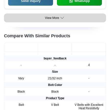
Send Inquiry
WhatsApp
View More
Compare With Similar Products
buyer_feedback
-
-
4
Size
Vary
21/32 inch
-
Belt Color
Black
Black
-
Product Type
Belt
V Belt
V Belts with Excellent
Heat Resistivity