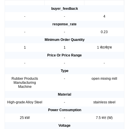
buyer_feedback
-
-
4
response_rate
-
-
0.23
Minimum Order Quantity
1
1
1 सेट/सेट्स
Price Or Price Range
-
-
-
Type
Rubber Products
-
open mixing mill
Manufacturing
Machine
Material
High-grade Alloy Steel
-
stainless steel
Power Consumption
25 kW
-
7.5 वाट (W)
Voltage