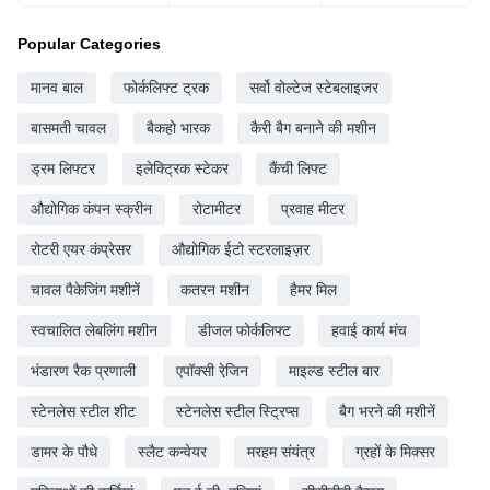
Popular Categories
मानव बाल
फोर्कलिफ्ट ट्रक
सर्वो वोल्टेज स्टेबलाइजर
बासमती चावल
बैकहो भारक
कैरी बैग बनाने की मशीन
ड्रम लिफ्टर
इलेक्ट्रिक स्टेकर
कैंची लिफ्ट
औद्योगिक कंपन स्क्रीन
रोटामीटर
प्रवाह मीटर
रोटरी एयर कंप्रेसर
औद्योगिक ईटो स्टरलाइज़र
चावल पैकेजिंग मशीनें
कतरन मशीन
हैमर मिल
स्वचालित लेबलिंग मशीन
डीजल फोर्कलिफ्ट
हवाई कार्य मंच
भंडारण रैक प्रणाली
एपॉक्सी रेजि़न
माइल्ड स्टील बार
स्टेनलेस स्टील शीट
स्टेनलेस स्टील स्ट्रिप्स
बैग भरने की मशीनें
डामर के पौधे
स्लैट कन्वेयर
मरहम संयंत्र
ग्रहों के मिक्सर