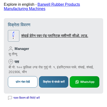
Explore in english -
Barwell Rubber Products
Manufacturing Machines
विक्रेता विवरण
शंघाई डेरेन रबर एंड प्लास्टिक मशीनरी सीओ. ल्टड.
Manager
सु तीन्यू
पता
बी नो. १०० फ़ुलिआ २ण्ड रोड गुसुं नो. १, इंडस्ट्रियल पार्क, शंघाई, शंघाई,
201906, चीन
फ़ोन नंबर देखें
विक्रेता से संपर्क कारें
WhatsApp
गलत विवरण की रिपोर्ट करें