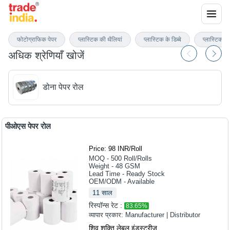
पेपर रोल्स
फोटोग्राफिक पेपर
प्लास्टिक की थैलियां
प्लास्टिक के डिब्बे
प्लास्टिक के
अधिक श्रेणियाँ खोजें
डोना पेपर रोल
पीओएस पेपर रोल
Price: 98 INR
/
Roll
MOQ - 500
Roll/Rolls
Weight - 48 GSM
Lead Time - Ready Stock
OEM/ODM - Available
11
साल
रिस्पॉन्स रेट :
83.65
%
व्यापार प्रकार:
Manufacturer | Distributor
शिव शक्ति लेबल इंडस्ट्रीज