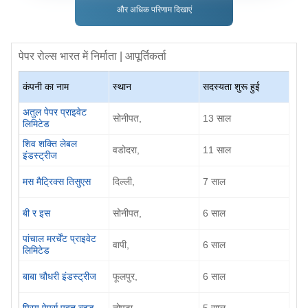
और अधिक परिणाम दिखाएं
पेपर रोल्स
भारत में निर्माता | आपूर्तिकर्ता
कंपनी का नाम
स्थान
सदस्यता शुरू हुई
अतुल पेपर प्राइवेट
सोनीपत,
13 साल
लिमिटेड
शिव शक्ति लेबल
वडोदरा,
11 साल
इंडस्ट्रीज
मस मैट्रिक्स तिसुएस
दिल्ली,
7 साल
बी र इस
सोनीपत,
6 साल
पांचाल मरर्चेंट प्राइवेट
वापी,
6 साल
लिमिटेड
बाबा चौधरी इंडस्ट्रीज
फूलपुर,
6 साल
प्रिय पेपर्स पवत ल्टड
नोएडा,
5 साल