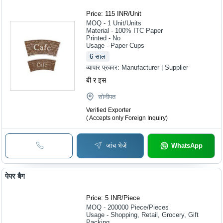
Price: 115 INR
/
Unit
MOQ - 1
Unit/Units
Material - 100% ITC Paper
Printed - No
Usage - Paper Cups
6
साल
व्यापार प्रकार:
Manufacturer | Supplier
बी र इस
सोनीपत
Verified Exporter
( Accepts only Foreign Inquiry)
जांच भेजें
WhatsApp
पेपर बैग
Price: 5 INR
/
Piece
MOQ - 200000
Piece/Pieces
Usage - Shopping, Retail, Grocery, Gift
Packing