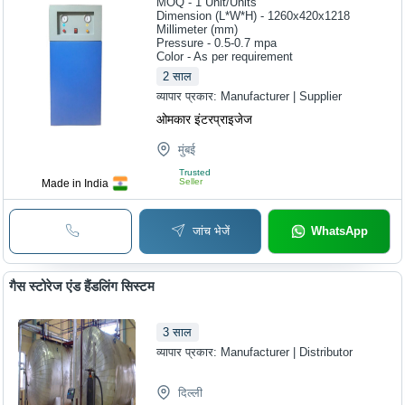
MOQ - 1
Unit/Units
Dimension (L*W*H) - 1260x420x1218
Millimeter (mm)
Pressure - 0.5-0.7 mpa
Color - As per requirement
2
साल
व्यापार प्रकार:
Manufacturer | Supplier
ओमकार इंटरप्राइजेज
मुंबई
Trusted
Seller
Made in India
जांच भेजें
WhatsApp
गैस स्टोरेज एंड हैंडलिंग सिस्टम
3
साल
व्यापार प्रकार:
Manufacturer | Distributor
दिल्ली