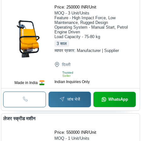
Price: 250000 INR
/
Unit
MOQ - 3
Unit/Units
Feature - High Impact Force, Low
Maintenance, Rugged Design
Operating System - Manual Start, Petrol
Engine Driven
Load Capacity - 75-80 kg
3
साल
व्यापार प्रकार:
Manufacturer | Supplier
दिल्ली
Trusted
Seller
Indian Inquiries Only
Made in India
जांच भेजें
WhatsApp
लेजर स्क्रीड मशीन
Price: 550000 INR
/
Unit
MOQ - 1
Unit/Units