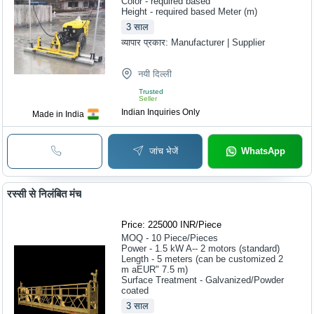
Color - required based
Height - required based Meter (m)
3
साल
व्यापार प्रकार:
Manufacturer | Supplier
नयी दिल्ली
Trusted
Seller
Indian Inquiries Only
Made in India
जांच भेजें
WhatsApp
रस्सी से निलंबित मंच
Price: 225000 INR
/
Piece
MOQ - 10
Piece/Pieces
Power - 1.5 kW A-- 2 motors (standard)
Length - 5 meters (can be customized 2
m aEUR" 7.5 m)
Surface Treatment - Galvanized/Powder
coated
3
साल