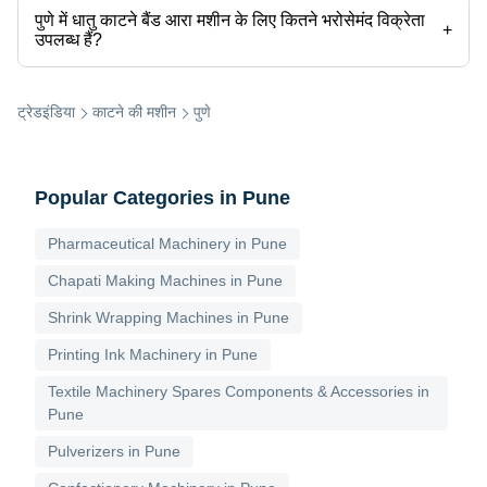
आपूर्तिकर्ताओं के लिए डिलीवरी का समय 1 सप्ताह तक लग सकता है।
पुणे में धातु काटने बैंड आरा मशीन के लिए कितने भरोसेमंद विक्रेता
स्टील बैंड कटिंग सॉ मशीन
150000 INR (
+
उपलब्ध हैं?
मेटल कटिंग बैंड सॉ मशीन
40000 INR (A
धातु काटने बैंड आरा मशीन के लिए पुणे पर आधारित भरोसेमंद विक्रेता नीचे दिए गए हैं -
ज स बी इंजीनियरिंग सीओ.
वर्टिकल मेटल कटिंग बैंड सॉ मशीन
1150000 INR 
ट्रेडइंडिया
काटने की मशीन
पुणे
मेटल कटिंग चॉप सॉ मशीन
95000 INR (A
Popular Categories in Pune
Pharmaceutical Machinery in Pune
Chapati Making Machines in Pune
Shrink Wrapping Machines in Pune
Printing Ink Machinery in Pune
Textile Machinery Spares Components & Accessories in
Pune
Pulverizers in Pune