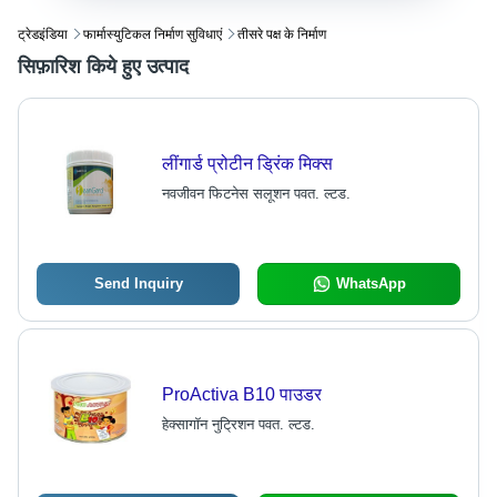
ट्रेडइंडिया
फार्मास्युटिकल निर्माण सुविधाएं
तीसरे पक्ष के निर्माण
सिफ़ारिश किये हुए उत्पाद
लींगार्ड प्रोटीन ड्रिंक मिक्स
नवजीवन फिटनेस सलूशन पवत. ल्टड.
Send Inquiry
WhatsApp
ProActiva B10 पाउडर
हेक्सागॉन नुट्रिशन पवत. ल्टड.