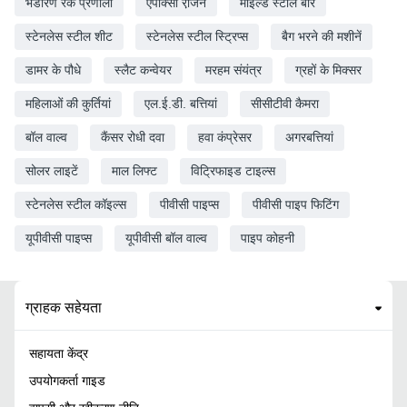
भंडारण रैक प्रणाली
एपॉक्सी रेजि़न
माइल्ड स्टील बार
स्टेनलेस स्टील शीट
स्टेनलेस स्टील स्ट्रिप्स
बैग भरने की मशीनें
डामर के पौधे
स्लैट कन्वेयर
मरहम संयंत्र
ग्रहों के मिक्सर
महिलाओं की कुर्तियां
एल.ई.डी. बत्तियां
सीसीटीवी कैमरा
बॉल वाल्व
कैंसर रोधी दवा
हवा कंप्रेसर
अगरबत्तियां
सोलर लाइटें
माल लिफ्ट
विट्रिफाइड टाइल्स
स्टेनलेस स्टील कॉइल्स
पीवीसी पाइप्स
पीवीसी पाइप फिटिंग
यूपीवीसी पाइप्स
यूपीवीसी बॉल वाल्व
पाइप कोहनी
ग्राहक सहेयता
सहायता केंद्र
उपयोगकर्ता गाइड