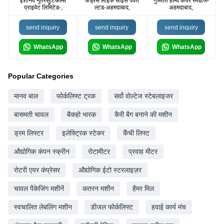
ईशानव नुतरसुटिकल्स
फैड्रस लाइफ साइंस पवत
गुजरात हेल्थ केयर रेमेडीज-
प्राइवेट लिमिटेड-,
ल्टड-अहमदाबाद,
अहमदाबाद,
send inquiry
send inquiry
send inquiry
WhatsApp
WhatsApp
WhatsApp
Popular Categories
मानव बाल
फोर्कलिफ्ट ट्रक
सर्वो वोल्टेज स्टेबलाइजर
बासमती चावल
बैकहो भारक
कैरी बैग बनाने की मशीन
ड्रम लिफ्टर
इलेक्ट्रिक स्टेकर
कैंची लिफ्ट
औद्योगिक कंपन स्क्रीन
रोटामीटर
प्रवाह मीटर
रोटरी एयर कंप्रेसर
औद्योगिक ईटो स्टरलाइज़र
चावल पैकेजिंग मशीनें
कतरन मशीन
हैमर मिल
स्वचालित लेबलिंग मशीन
डीजल फोर्कलिफ्ट
हवाई कार्य मंच