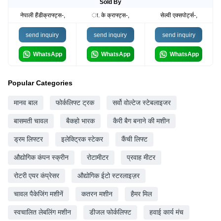
Sold By
नेपाली हैंडीक्राफ्ट्स-,
ा. के क्राफ्ट्स-,
सेल्वी एक्सपोर्ट्स-,
send inquiry
send inquiry
send inquiry
WhatsApp
WhatsApp
WhatsApp
Popular Categories
मानव बाल
फोर्कलिफ्ट ट्रक
सर्वो वोल्टेज स्टेबलाइजर
बासमती चावल
बैकहो भारक
कैरी बैग बनाने की मशीन
ड्रम लिफ्टर
इलेक्ट्रिक स्टेकर
कैंची लिफ्ट
औद्योगिक कंपन स्क्रीन
रोटामीटर
प्रवाह मीटर
रोटरी एयर कंप्रेसर
औद्योगिक ईटो स्टरलाइज़र
चावल पैकेजिंग मशीनें
कतरन मशीन
हैमर मिल
स्वचालित लेबलिंग मशीन
डीजल फोर्कलिफ्ट
हवाई कार्य मंच