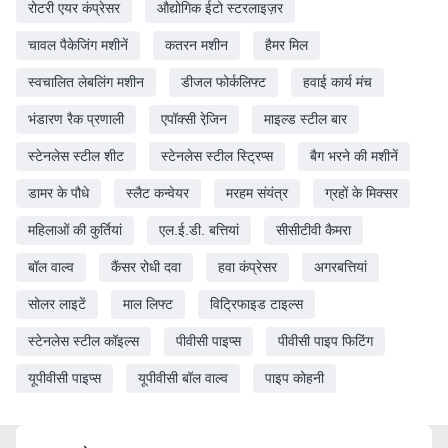
रोटरी एयर कंप्रेसर
औद्योगिक ईटो स्टरलाइज़र
चावल पैकेजिंग मशीनें
कतरन मशीन
हैमर मिल
स्वचालित लेबलिंग मशीन
डीजल फोर्कलिफ्ट
हवाई कार्य मंच
भंडारण रैक प्रणाली
एपॉक्सी रेजि़न
माइल्ड स्टील बार
स्टेनलेस स्टील शीट
स्टेनलेस स्टील स्ट्रिप्स
बैग भरने की मशीनें
डामर के पौधे
स्लैट कन्वेयर
मरहम संयंत्र
ग्रहों के मिक्सर
महिलाओं की कुर्तियां
एल.ई.डी. बत्तियां
सीसीटीवी कैमरा
बॉल वाल्व
कैंसर रोधी दवा
हवा कंप्रेसर
अगरबत्तियां
सोलर लाइटें
माल लिफ्ट
विट्रिफाइड टाइल्स
स्टेनलेस स्टील कॉइल्स
पीवीसी पाइप्स
पीवीसी पाइप फिटिंग
यूपीवीसी पाइप्स
यूपीवीसी बॉल वाल्व
पाइप कोहनी