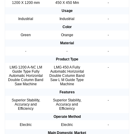
1200 X 1200 mm
450 X 450 Mm
-
Usage
Industrial
Industrial
-
Color
Green
Orange
-
Material
-
-
-
Product Type
LMG 1200 A-NC LM
LMG 450 A Fully
-
Guide Type Fully
Automatic Horizontal
Automatic Horizontal
Double Column Band
Double Column Band
Saw L M Guide Type
Saw Machine
Machine
Features
Superior Stability,
Superior Stability,
-
Accuracy and
Accuracy and
Efficiency
Efficiency
Operate Method
Electric
Electric
-
Main Domestic Market