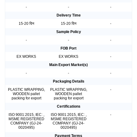
-
-
-
Delivery Time
15-20 दिन
15-20 दिन
-
Sample Policy
-
-
-
FOB Port
EX WORKS
EX WORKS
-
Main Export Market(s)
-
-
-
Packaging Details
PLASTIC WRAPPING,
PLASTIC WRAPPING,
-
WOODEN pallet
WOODEN pallet
packing for export
packing for export
Certifications
ISO 9001:2015, IEC: ,
ISO 9001:2015, IEC: ,
-
MSME REGISTERED
MSME REGISTERED
COMPANY (GJ-24-
COMPANY (GJ-24-
0020495)
0020495)
Payment Terms