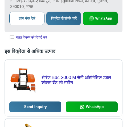
नो. ३५९/बी/३६०-२ मकरपुरा, नियर हनुमानजी टेम्पल, वडोदरा, गुजरात,
390010, भारत
फ़ोन नंबर देखें
विक्रेता से संपर्क कारें
WhatsApp
गलत विवरण की रिपोर्ट करें
इस विक्रेता से अधिक उत्पाद
ऑरेंज Bdc-2000 M सेमी ऑटोमैटिक डबल
कॉलम बैंड सॉ मशीन
Send Inquiry
WhatsApp