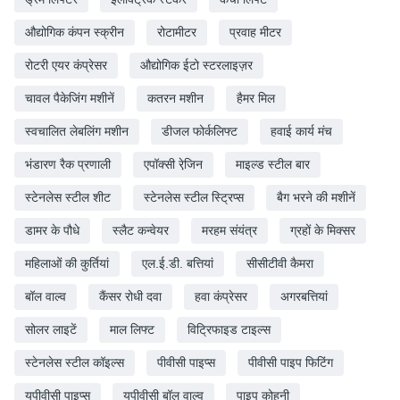
औद्योगिक कंपन स्क्रीन
रोटामीटर
प्रवाह मीटर
रोटरी एयर कंप्रेसर
औद्योगिक ईटो स्टरलाइज़र
चावल पैकेजिंग मशीनें
कतरन मशीन
हैमर मिल
स्वचालित लेबलिंग मशीन
डीजल फोर्कलिफ्ट
हवाई कार्य मंच
भंडारण रैक प्रणाली
एपॉक्सी रेजि़न
माइल्ड स्टील बार
स्टेनलेस स्टील शीट
स्टेनलेस स्टील स्ट्रिप्स
बैग भरने की मशीनें
डामर के पौधे
स्लैट कन्वेयर
मरहम संयंत्र
ग्रहों के मिक्सर
महिलाओं की कुर्तियां
एल.ई.डी. बत्तियां
सीसीटीवी कैमरा
बॉल वाल्व
कैंसर रोधी दवा
हवा कंप्रेसर
अगरबत्तियां
सोलर लाइटें
माल लिफ्ट
विट्रिफाइड टाइल्स
स्टेनलेस स्टील कॉइल्स
पीवीसी पाइप्स
पीवीसी पाइप फिटिंग
यूपीवीसी पाइप्स
यूपीवीसी बॉल वाल्व
पाइप कोहनी