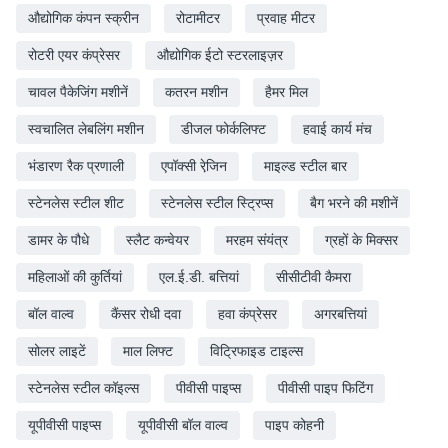
औद्योगिक कंपन स्क्रीन
रोटामीटर
प्रवाह मीटर
रोटरी एयर कंप्रेसर
औद्योगिक ईटो स्टरलाइज़र
चावल पैकेजिंग मशीनें
कतरन मशीन
हैमर मिल
स्वचालित लेबलिंग मशीन
डीजल फोर्कलिफ्ट
हवाई कार्य मंच
भंडारण रैक प्रणाली
एपॉक्सी रेजि़न
माइल्ड स्टील बार
स्टेनलेस स्टील शीट
स्टेनलेस स्टील स्ट्रिप्स
बैग भरने की मशीनें
डामर के पौधे
स्लैट कन्वेयर
मरहम संयंत्र
ग्रहों के मिक्सर
महिलाओं की कुर्तियां
एल.ई.डी. बत्तियां
सीसीटीवी कैमरा
बॉल वाल्व
कैंसर रोधी दवा
हवा कंप्रेसर
अगरबत्तियां
सोलर लाइटें
माल लिफ्ट
विट्रिफाइड टाइल्स
स्टेनलेस स्टील कॉइल्स
पीवीसी पाइप्स
पीवीसी पाइप फिटिंग
यूपीवीसी पाइप्स
यूपीवीसी बॉल वाल्व
पाइप कोहनी