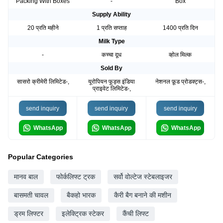
Packing With Boxes
-
Box
Supply Ability
20 प्रति महीने
1 प्रति सप्ताह
1400 प्रति दिन
Milk Type
-
कच्चा दूध
व्होल मिल्क
Sold By
सासरो क्रीमेरी लिमिटेड-,
यूरोपियन फूड्स इंडिया
नेशनल फ़ूड प्रोडक्ट्स-,
प्राइवेट लिमिटेड-,
send inquiry
send inquiry
send inquiry
WhatsApp
WhatsApp
WhatsApp
Popular Categories
मानव बाल
फोर्कलिफ्ट ट्रक
सर्वो वोल्टेज स्टेबलाइजर
बासमती चावल
बैकहो भारक
कैरी बैग बनाने की मशीन
ड्रम लिफ्टर
इलेक्ट्रिक स्टेकर
कैंची लिफ्ट