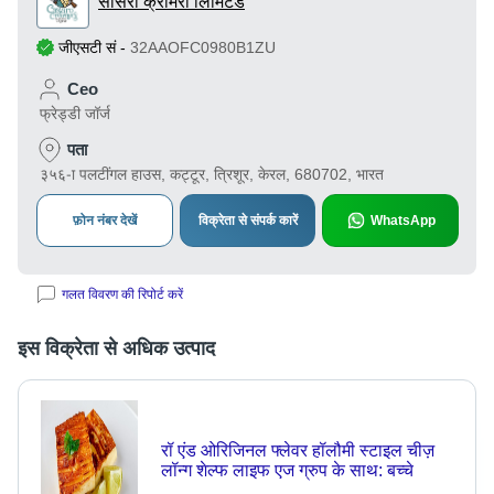
सासरो क्रीमेरी लिमिटेड
जीएसटी सं
-
32AAOFC0980B1ZU
Ceo
फ्रेड्डी जॉर्ज
पता
३५६-ा पलटींगल हाउस, कट्टूर, त्रिशूर, केरल, 680702, भारत
फ़ोन नंबर देखें
विक्रेता से संपर्क कारें
WhatsApp
गलत विवरण की रिपोर्ट करें
इस विक्रेता से अधिक उत्पाद
रॉ एंड ओरिजिनल फ्लेवर हॉलौमी स्टाइल चीज़
लॉन्ग शेल्फ लाइफ एज ग्रुप के साथ: बच्चे