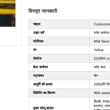
विस्‍तृत जानकारी
साइज
Customiz
टाइप करें
स्लेट कन्वेयर
मटेरियल
Mild Steel
रंग
Yellow
वोल्टेज
220वोल्ट (v
बेल्ट कन्वेयर
फ्लैट बेल्ट
स्ट्रक्चर
चेन
आपूर्ति की क्षमता
200प्रति दि
पैकेजिंग का विवरण
With plast
दिल्ली, पंजाब,
हरयाणा, उत्त
मुख्य घरेलू बाज़ार