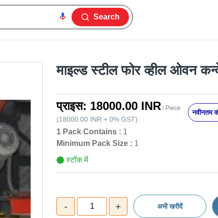
Search
माइल्ड स्टील फोर व्हील ओवन कन्
प्राइस:
18000.00 INR
/ Piece
नवीनतम की
(
18000.00 INR
+
0%
GST
)
1 Pack Contains :
1
Minimum Pack Size :
1
स्टॉक में
-
+
1
अभी खरीदें