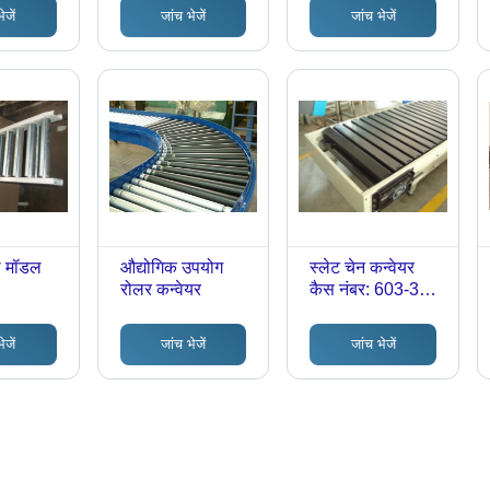
किलोग्राम (किग्रा)
ेजें
जांच भेजें
जांच भेजें
ल मॉडल
औद्योगिक उपयोग
स्लेट चेन कन्वेयर
रोलर कन्वेयर
कैस नंबर: 603-35-
0
ेजें
जांच भेजें
जांच भेजें