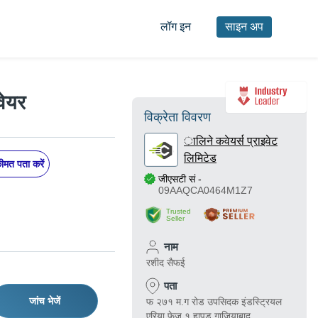
लॉग इन
साइन अप
वेयर
विक्रेता विवरण
ालिने कवेयर्स प्राइवेट
लिमिटेड
मत पता करें
जीएसटी सं
-
09AAQCA0464M1Z7
Trusted
Seller
नाम
रशीद सैफई
पता
जांच भेजें
फ २७१ म.ग रोड उपसिदक इंडस्ट्रियल
एरिया फेज १ हापुड़ गाज़ियाबाद, ,