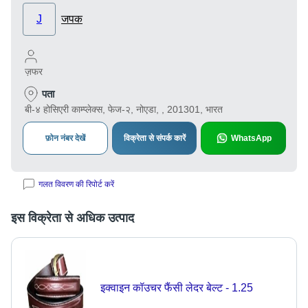
J
जपक
ज़फर
पता
बी-४ होसिएरी काम्प्लेक्स, फेज-२, नोएडा, , 201301, भारत
फ़ोन नंबर देखें
विक्रेता से संपर्क कारें
WhatsApp
गलत विवरण की रिपोर्ट करें
इस विक्रेता से अधिक उत्पाद
इक्वाइन कॉउचर फैंसी लेदर बेल्ट - 1.25