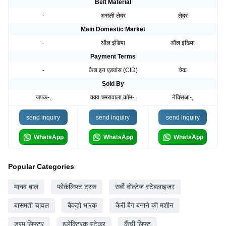
Belt Material
-
असली लेदर
लेदर
Main Domestic Market
-
ऑल इंडिया
ऑल इंडिया
Payment Terms
-
कैश इन एडवांस (CID)
चेक
Sold By
जपक-,
ववव.चमरावाला.कॉम-,
नेक्सिआ-,
send inquiry
send inquiry
send inquiry
WhatsApp
WhatsApp
WhatsApp
Popular Categories
मानव बाल
फोर्कलिफ्ट ट्रक
सर्वो वोल्टेज स्टेबलाइजर
बासमती चावल
बैकहो भारक
कैरी बैग बनाने की मशीन
ड्रम लिफ्टर
इलेक्ट्रिक स्टेकर
कैंची लिफ्ट