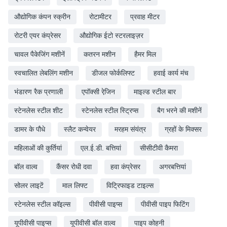
औद्योगिक कंपन स्क्रीन
रोटामीटर
प्रवाह मीटर
रोटरी एयर कंप्रेसर
औद्योगिक ईटो स्टरलाइज़र
चावल पैकेजिंग मशीनें
कतरन मशीन
हैमर मिल
स्वचालित लेबलिंग मशीन
डीजल फोर्कलिफ्ट
हवाई कार्य मंच
भंडारण रैक प्रणाली
एपॉक्सी रेजि़न
माइल्ड स्टील बार
स्टेनलेस स्टील शीट
स्टेनलेस स्टील स्ट्रिप्स
बैग भरने की मशीनें
डामर के पौधे
स्लैट कन्वेयर
मरहम संयंत्र
ग्रहों के मिक्सर
महिलाओं की कुर्तियां
एल.ई.डी. बत्तियां
सीसीटीवी कैमरा
बॉल वाल्व
कैंसर रोधी दवा
हवा कंप्रेसर
अगरबत्तियां
सोलर लाइटें
माल लिफ्ट
विट्रिफाइड टाइल्स
स्टेनलेस स्टील कॉइल्स
पीवीसी पाइप्स
पीवीसी पाइप फिटिंग
यूपीवीसी पाइप्स
यूपीवीसी बॉल वाल्व
पाइप कोहनी