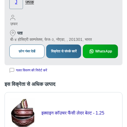
J
जपक
ज़फर
पता
बी-४ होसिएरी काम्प्लेक्स, फेज-२, नोएडा, , 201301, भारत
फ़ोन नंबर देखें
विक्रेता से संपर्क कारें
WhatsApp
गलत विवरण की रिपोर्ट करें
इस विक्रेता से अधिक उत्पाद
इक्वाइन कॉउचर फैंसी लेदर बेल्ट - 1.25