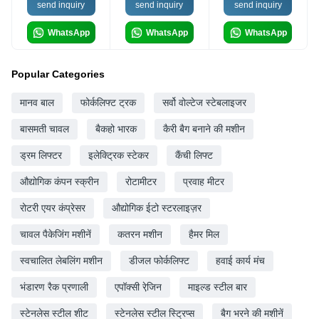
send inquiry
send inquiry
send inquiry
WhatsApp
WhatsApp
WhatsApp
Popular Categories
मानव बाल
फोर्कलिफ्ट ट्रक
सर्वो वोल्टेज स्टेबलाइजर
बासमती चावल
बैकहो भारक
कैरी बैग बनाने की मशीन
ड्रम लिफ्टर
इलेक्ट्रिक स्टेकर
कैंची लिफ्ट
औद्योगिक कंपन स्क्रीन
रोटामीटर
प्रवाह मीटर
रोटरी एयर कंप्रेसर
औद्योगिक ईटो स्टरलाइज़र
चावल पैकेजिंग मशीनें
कतरन मशीन
हैमर मिल
स्वचालित लेबलिंग मशीन
डीजल फोर्कलिफ्ट
हवाई कार्य मंच
भंडारण रैक प्रणाली
एपॉक्सी रेजि़न
माइल्ड स्टील बार
स्टेनलेस स्टील शीट
स्टेनलेस स्टील स्ट्रिप्स
बैग भरने की मशीनें