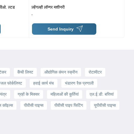
 सीओ. ल्टड
ज़्हेंगज़्हौ लॉन्गर मशीनरी
,
Send Inquiry
्टेकर
कैंची लिफ्ट
औद्योगिक कंपन स्क्रीन
रोटामीटर
ीजल फोर्कलिफ्ट
हवाई कार्य मंच
भंडारण रैक प्रणाली
यंत्र
ग्रहों के मिक्सर
महिलाओं की कुर्तियां
एल.ई.डी. बत्तियां
ील कॉइल्स
पीवीसी पाइप्स
पीवीसी पाइप फिटिंग
यूपीवीसी पाइप्स