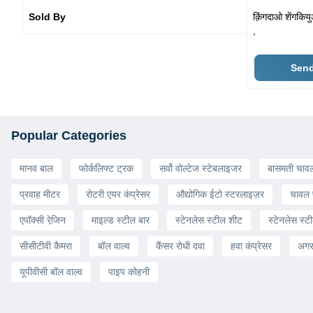
Sold By
क़िंगदाओ शेंगकिय
,
Send
Popular Categories
मानव बाल
फोर्कलिफ्ट ट्रक
सर्वो वोल्टेज स्टेबलाइजर
बासमती चाव
प्रवाह मीटर
रोटरी एयर कंप्रेसर
औद्योगिक ईटो स्टरलाइज़र
चावल प
एपॉक्सी रेजि़न
माइल्ड स्टील बार
स्टेनलेस स्टील शीट
स्टेनलेस स्टी
सीसीटीवी कैमरा
बॉल वाल्व
कैंसर रोधी दवा
हवा कंप्रेसर
अगरब
यूपीवीसी बॉल वाल्व
पाइप कोहनी