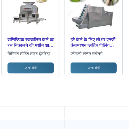
वाणिज्यिक स्वचालित केले का
हरे केले के लिए लोअर एनर्जी
रस निकालने की मशीन आयाम
कंजम्पशन प्लांटैन पीलिंग
(L* W* H): 1800* 1300*
मशीन
सिंसियंग लीडिंग लाइट इंडस्ट्रियल
ज़्हेंगज़्हौ लॉन्गर मशीनरी
2200 मिमी मिलीमीटर (मिमी)
मशीनरी सीओ. ल्टड
जांच भेजें
जांच भेजें