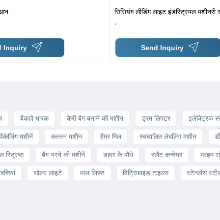
ुआन
सिंसियंग लीडिंग लाइट इंडस्ट्रियल मशीनरी
,
 Inquiry
Send Inquiry
ल
बैकहो भारक
कैरी बैग बनाने की मशीन
ड्रम लिफ्टर
इलेक्ट्रिक स
ैकेजिंग मशीनें
कतरन मशीन
हैमर मिल
स्वचालित लेबलिंग मशीन
ड
ल स्ट्रिप्स
बैग भरने की मशीनें
डामर के पौधे
स्लैट कन्वेयर
मरहम सं
त्तियां
सोलर लाइटें
माल लिफ्ट
विट्रिफाइड टाइल्स
स्टेनलेस स्ट