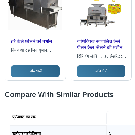
हरे केले छीलने की मशीन
वाणिज्यिक स्वचालित केले
पीलर केले छीलने की मशीन
क़िंगदाओ रुई जिन युआन
आयाम (L* W* H): 1800*
आटोमेटिक टेक्नोलॉजी डेवलपमेंट
सिंसियंग लीडिंग लाइट इंडस्ट्रियल
1300* 2200 मिमी
सीओ.
मशीनरी सीओ. ल्टड
मिलीमीटर (मिमी)
जांच भेजें
जांच भेजें
Compare With Similar Products
प्रोडक्ट का नाम
5
खरीदार प्रतिक्रिया