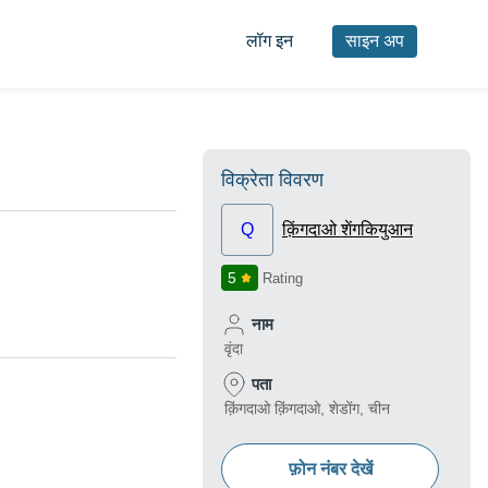
लॉग इन
साइन अप
विक्रेता विवरण
Q
क़िंगदाओ शेंगकियुआन
5
Rating
नाम
वृंदा
पता
क़िंगदाओ क़िंगदाओ, शेडोंग, चीन
फ़ोन नंबर देखें