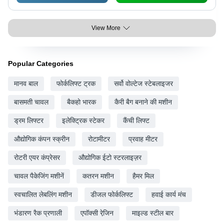
View More
Popular Categories
मानव बाल
फोर्कलिफ्ट ट्रक
सर्वो वोल्टेज स्टेबलाइजर
बासमती चावल
बैकहो भारक
कैरी बैग बनाने की मशीन
ड्रम लिफ्टर
इलेक्ट्रिक स्टेकर
कैंची लिफ्ट
औद्योगिक कंपन स्क्रीन
रोटामीटर
प्रवाह मीटर
रोटरी एयर कंप्रेसर
औद्योगिक ईटो स्टरलाइज़र
चावल पैकेजिंग मशीनें
कतरन मशीन
हैमर मिल
स्वचालित लेबलिंग मशीन
डीजल फोर्कलिफ्ट
हवाई कार्य मंच
भंडारण रैक प्रणाली
एपॉक्सी रेजि़न
माइल्ड स्टील बार