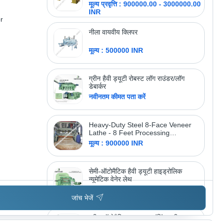
मूल्य प्रवृत्ति : 900000.00 - 3000000.00
INR
r
अधिक उत्पाद देखें
भारत इंजीनियरिंग वर्क्स
नीला वायवीय क्लिपर
मूल्य : 500000 INR
ग्रीन हैवी ड्यूटी रोबस्ट लॉग राउंडर/लॉग
डेबार्कर
नवीनतम कीमत पता करें
Heavy-Duty Steel 8-Face Veneer
Lathe - 8 Feet Processing
Capability, Semi-Automatic
मूल्य : 900000 INR
Operation, Precision Spindle
Mechanism for Enhanced Stability
सेमी-ऑटोमैटिक हैवी ड्यूटी हाइड्रोलिक
न्यूमेटिक वेनेर लेथ
मूल्य : 900000.00 INR
जांच भेजें
ग्रीन ऑटोमैटिक नाइफ ग्राइंडिंग मशीन