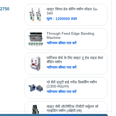
मूल्य : 100000 INR
II2750
व्हाइट सिंगल हेड बोरिंग मशीन मॉडल Ss-
340
मूल्य : 1200000 INR
अधिक उत्पाद देखें
दर्शन मैकेनिकल एंड इंजीनियरिंग 
वर्क्स
Through Feed Edge Banding
Machine
नवीनतम कीमत पता करें
पार्टिकल बोर्ड के लिए व्हाइट टू हेड वाइड बेल्ट
सैंडिंग मशीन
नवीनतम कीमत पता करें
ग्रे हैवी ड्यूटी हाई स्पीड डिबार्किंग मशीन
(1300-Rdz/H)
नवीनतम कीमत पता करें
व्हाइट सेमी ऑटोमैटिक टीसीटी सर्कुलर सॉ
ग्राइंडिंग मशीन (ओईपी-एस)
नवीनतम कीमत पता करें