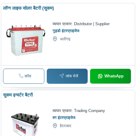
लॉन्ग लाइफ सोलर बैटरी (सुकम)
व्यापार प्रकार:
Distributor | Supplier
गुड्डो इंटरप्राइजेज
अलीगढ़
कॉल
जांच भेजें
WhatsApp
सुकम इन्वर्टर बैटरी
व्यापार प्रकार:
Trading Company
वग इंटरप्राइजेज
हैदराबाद