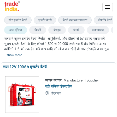
सुकम इन्वर्टर बैटरी
सौर इन्वर्टर बैटरी
इन्वर्टर बैटरी
बैटरी सहायक उपकरण
लैपटॉप बैटरी पैक
ऑल इंडिया
दिल्ली
बेंगलुरु
चेन्नई
अहमदाबाद
भारत में सुकम इन्वर्टर बैटरी निर्माता, आपूर्तिकर्ता, और डीलरों से 57 उत्पाद प्राप्त करें।
सुकम इन्वर्टर बैटरी के लिए कीमतें 1,500 से 20,000 रुपये तक हैं और मिनिमम आर्डर
क्वांटिटी 1 से 40 तक है। यदि आप आदि की खोज कर रहे हैं तो आप ट्रेडइंडिया पर सुकम
इन्वर्टर बैटरी के सबसे अच्छा विकल्प चुन सकते हैं। हम विभिन्न शहरों में सुकम इन्वर्टर बैटरी
...
show more
के विकल्प प्रदान करते हैं, जिनमें दिल्ली, बेंगलुरु, चेन्नई, अहमदाबाद, गाज़ियाबाद और कई
अन्य शहर शामिल हैं।
लाल 12V 100Ah इन्वर्टर बैटरी
व्यापार प्रकार:
Manufacturer | Supplier
श्री राधिका इंडस्ट्रीज
हैदराबाद