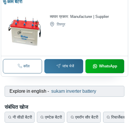
सु-काम बैटरी
व्यापार प्रकार:
Manufacturer | Supplier
तिरुपुर
कॉल
जांच भेजें
WhatsApp
Explore in english
-
sukam inverter battery
संबंधित खोज
नी सीडी बैटरी
एम्प्टेक बैटरी
एमरॉन सौर बैटरी
रिचार्जेबल ल